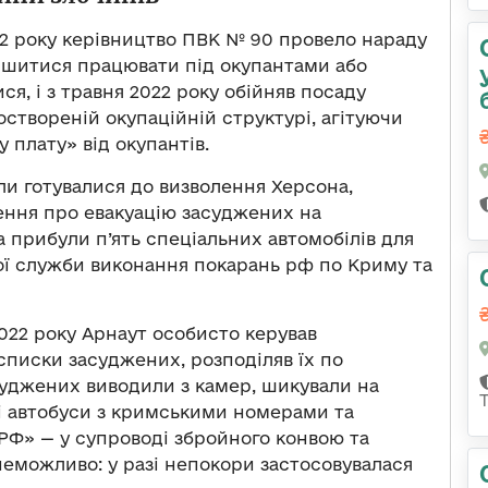
22 року керівництво ПВК № 90 провело нараду
лишитися працювати під окупантами або
я, і з травня 2022 року обійняв посаду
створеній окупаційній структурі, агітуючи
 плату» від окупантів.
или готувалися до визволення Херсона,
ення про евакуацію засуджених на
та прибули п’ять спеціальних автомобілів для
ї служби виконання покарань рф по Криму та
2022 року Арнаут особисто керував
списки засуджених, розподіляв їх по
асуджених виводили з камер, шикували на
ні автобуси з кримськими номерами та
Ф» — у супроводі збройного конвою та
 неможливо: у разі непокори застосовувалася