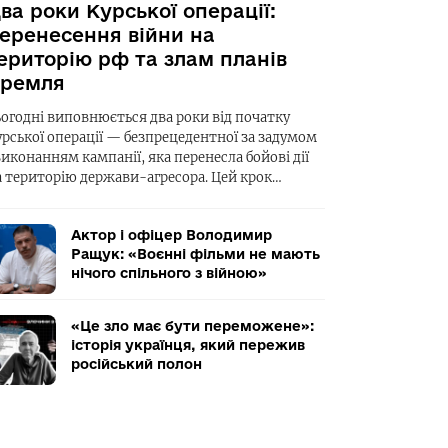
ва роки Курської операції:
еренесення війни на
ериторію рф та злам планів
ремля
ьогодні виповнюється два роки від початку
урської операції — безпрецедентної за задумом
виконанням кампанії, яка перенесла бойові дії
а територію держави-агресора. Цей крок…
Актор і офіцер Володимир
Ращук: «Воєнні фільми не мають
нічого спільного з війною»
«Це зло має бути переможене»:
історія українця, який пережив
російський полон