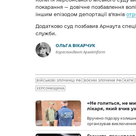
покарання — довічне позбавлення волі
іншим епізодом депортації в’язнів
отр
Додатково суд позбавив Арнаута спец
служби.
ОЛЬГА ВІКАРЧУК
Кореспондент АрміяInform
ВІЙСЬКОВІ ЗЛОЧИНЦІ РФ
ВОЄННІ ЗЛОЧИНИ РФ
КАТИ
ХЕРСОНИЩИНА
«Не голиться, не ми
лікаря, який вчив 
Вручено підозру колишнь
організував виключення 