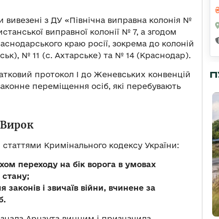
и вивезені з ДУ «Північна виправна колонія №
станської виправної колонії № 7, а згодом
аснодарського краю росії, зокрема до колоній
ьк), № 11 (с. Ахтарське) та № 14 (Краснодар).
П
атковий протокол I до Женевських конвенцій
аконне переміщення осіб, які перебувають
Вирок
и статтями Кримінального кодексу України:
яхом переходу на бік ворога в умовах
 стану;
ння законів і звичаїв війни, вчинене за
б.
изнала Арнаута винним і призначила