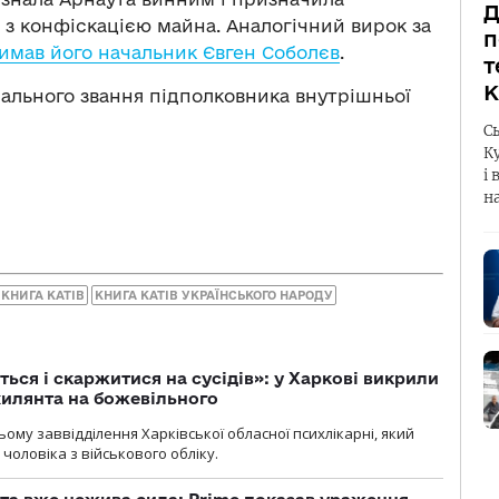
Д
 з конфіскацією майна. Аналогічний вирок за
п
имав його начальник Євген Соболєв
.
т
К
іального звання підполковника внутрішньої
С
К
і 
н
КНИГА КАТІВ
КНИГА КАТІВ УКРАЇНСЬКОГО НАРОДУ
ться і скаржитися на сусідів»: у Харкові викрили
ухилянта на божевільного
ому заввідділення Харківської обласної психлікарні, який
чоловіка з військового обліку.