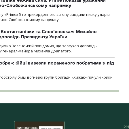
 та вже нежива сила: Prime показав ураження
ічно-Слобожанському напрямку
у «Prime» 5-го прикордонного загону завдали низку ударів
нічно-Слобожанському напрямку.
т Костянтинівки та Слов’янська»: Михайло
доповідь Президенту України
димир Зеленський повідомив, що заслухав доповідь
У генерал-майора Михайла Драпатого.
обре»: бійці вивезли пораненого побратима з-під
обстрілу бійці вогневої групи бригади «Хижак» почули крики
pr