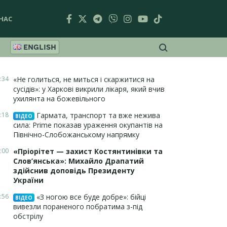
НАС
ENGLISH
:34
«Не голиться, не миться і скаржитися на
сусідів»: у Харкові викрили лікаря, який вчив
ухилянта на божевільного
:18
Гармата, транспорт та вже нежива
ВІДЕО
сила: Prime показав ураження окупантів на
Північно-Слобожанському напрямку
:00
«Пріорітет — захист Костянтинівки та
Слов’янська»: Михайло Драпатий
здійснив доповідь Президенту
України
:56
«З ногою все буде добре»: бійці
ВІДЕО
вивезли пораненого побратима з-під
обстрілу