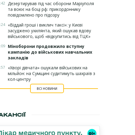
:42
Дезертирував під час оборони Маріуполя
та воює на боці рф: прикордоннику
повідомлено про підозру
:24
«Віддай гроші і виклич таксі»: у Києві
засуджено ухилянта, який ошукав вдову
військового, щоб «відкупитись від ТЦК»
:09
Міноборони продовжило вступну
кампанію до військових навчальних
закладів
:57
«Хворі дівчата» ошукали військових на
мільйон: на Сумщині судитимуть шахраїв з
кол-центру
ВСІ НОВИНИ
АКАНСІЇ
Лікар медичного пункту,