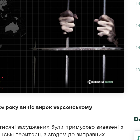
14
14
14
13
26 року виніс вирок херсонському
В
тисячі засуджених були примусово вивезені з
нські території, а згодом до виправних