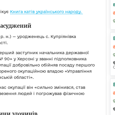
лікує
Книга катів українського народу.
засуджений
р. н.) — уродженець с. Купріянівка
сті.
ерший заступник начальника державної
№ 90» у Херсоні у званні підполковника
упації добровільно обійняв посаду першого
ореного окупаційною владою «Управління
ській області».
час окупації він «сильно змінився, став
везення людей і погрожував фізичною
ини злочинів