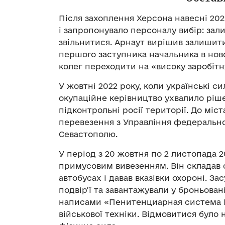
Після захоплення Херсона навесні 20
і запропонувало персоналу вибір: за
звільнитися. Арнаут вирішив залишитис
першого заступника начальника в ново
колег переходити на «високу заробітну
У жовтні 2022 року, коли українські с
окупаційне керівництво ухвалило ріш
підконтрольні росії території. До міс
перевезення з Управління федерально
Севастополю.
У період з 20 жовтня по 2 листопада 
примусовим вивезенням. Він складав 
автобусах і давав вказівки охороні. З
подвір’ї та завантажували у броньова
написами «Пенитенциарная система Р
військової техніки. Відмовитися було