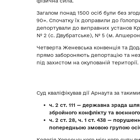
фізична сила.
Загалом понад 1500 осіб були без згод
90». Спочатку їх доправили до Голопри
депортували до виправних установ Кр
№ 2 (с. Двубратське), № 5 (м. Апшеронс
Четверта Женевська конвенція та Дод
прямо забороняють депортацію та нез
під захистом на окупованій території.
Суд кваліфікував дії Арнаута за таким
ч. 2 ст. 111 — державна зрада шл
збройного конфлікту та воєнного
ч. 2 ст. 28, ч. 1 ст. 438 — поруше
попередньою змовою групою осі
Колегія Херсонського міського суду в