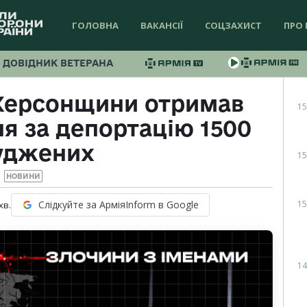
ГОЛОВНА
ВАКАНСІЇ
СОЦЗАХИСТ
ПРО 
ДОВІДНИК ВЕТЕРАНА
Херсонщини отримав
15
ня за депортацію 1500
уджених
15
НОВИНИ
15
Слідкуйте за АрміяInform в Google
хв.
14