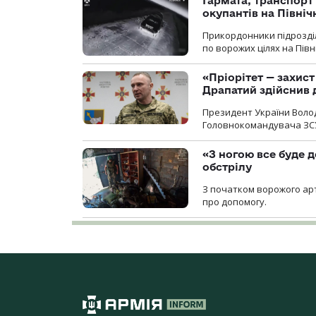
Гармата, транспорт
окупантів на Півн
Прикордонники підрозділ
по ворожих цілях на Пів
«Пріорітет — захис
Драпатий здійснив 
Президент України Воло
Головнокомандувача ЗС
«З ногою все буде д
обстрілу
З початком ворожого арт
про допомогу.