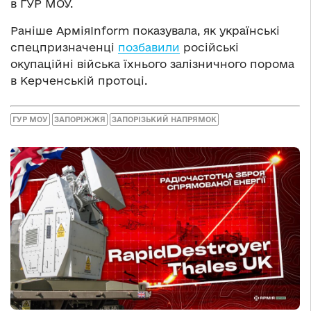
в ГУР МОУ.
Раніше АрміяInform показувала, як українські
спецпризначенці
позбавили
російські
окупаційні війська їхнього залізничного порома
в Керченській протоці.
ГУР МОУ
ЗАПОРІЖЖЯ
ЗАПОРІЗЬКИЙ НАПРЯМОК