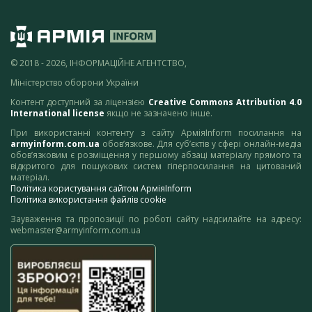
© 2018 - 2026, ІНФОРМАЦІЙНЕ АГЕНТСТВО,
Міністерство оборони України
Контент доступний за ліцензією
Creative Commons Attribution 4.0
International license
якщо не зазначено інше.
При використанні контенту з сайту АрміяInform посилання на
armyinform.com.ua
обов’язкове. Для суб’єктів у сфері онлайн-медіа
обов’язковим є розміщення у першому абзаці матеріалу прямого та
відкритого для пошукових систем гіперпосилання на цитований
матеріал.
Політика користування сайтом АрміяInform
Політика використання файлів cookie
Зауваження та пропозиції по роботі сайту надсилайте на адресу:
webmaster@armyinform.com.ua