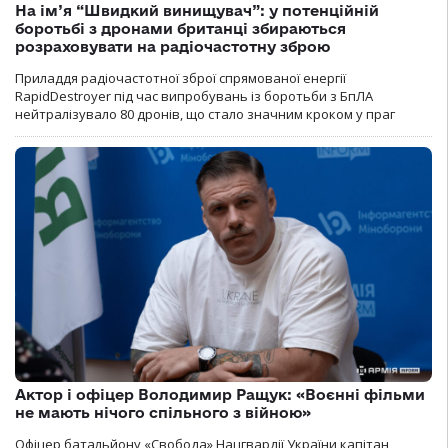
На ім’я “Швидкий винищувач”: у потенційній
боротьбі з дронами британці збираються
розраховувати на радіочастотну зброю
Приладдя радіочастотної зброї спрямованої енергії
RapidDestroyer під час випробувань із боротьби з БпЛА
нейтралізувало 80 дронів, що стало значним кроком у праг
Актор і офіцер Володимир Ращук: «Воєнні фільми
не мають нічого спільного з війною»
Офіцер батальйону «Свобода» Нацгвардії України капітан