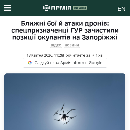
EN
Ближні бої й атаки дронів:
спецпризначенці ГУР зачистили
позиції окупантів на Запоріжжі
ВІДЕО
НОВИНИ
18 Квітня 2026, 11:28
Прочитаєте за:
< 1
хв.
Слідкуйте за АрміяInform в Google