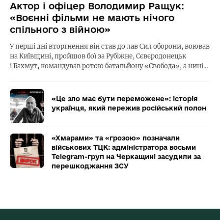
Актор і офіцер Володимир Ращук:
«Воєнні фільми не мають нічого
спільного з війною»
У перші дні вторгнення він став до лав Сил оборони, воював
на Київщині, пройшов бої за Рубіжне, Сєвєродонецьк
і Бахмут, командував ротою батальйону «Свобода», а нині…
«Це зло має бути переможене»: історія
українця, який пережив російський полон
«Хмарами» та «грозою» позначали
військових ТЦК: адміністратора восьми
Telegram-груп на Черкащині засудили за
перешкоджання ЗСУ