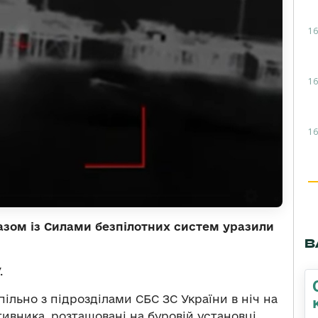
16
16
16
азом із Силами безпілотних систем уразили
В
.
ільно з підрозділами СБС ЗС України в ніч на
тивника, розташовані на буровій установці