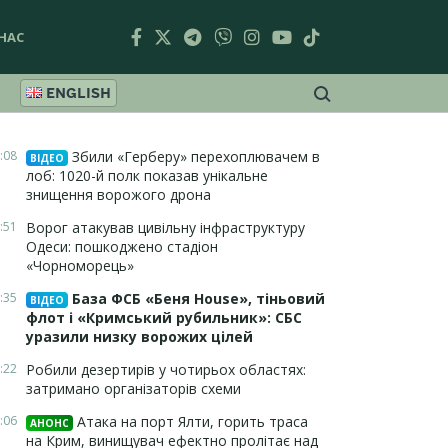
НАС
ENGLISH
:08
Збили «Герберу» перехоплювачем в
ВІДЕО
лоб: 1020-й полк показав унікальне
знищення ворожого дрона
:51
Ворог атакував цивільну інфраструктуру
Одеси: пошкоджено стадіон
«Чорноморець»
:35
База ФСБ «Беня House», тіньовий
ВІДЕО
флот і «Кримський рубильник»: СБС
уразили низку ворожих цілей
:22
Робили дезертирів у чотирьох областях:
затримано організаторів схеми
:06
Атака на порт Ялти, горить траса
АНОНС
на Крим, винищувач ефектно пролітає над