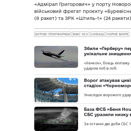
«Адмірал Григорович» у порту Новоро
військовий фрегат проєкту «Буревісн
(8 ракет) та ЗРК «Штиль-1» (24 ракети)
БУРОВІ ПЛАТФОРМИ
ВМС ЗСУ
СИВАШ
ЧОРНЕ МОРЕ
Збили «Герберу» пе
унікальне знищенн
«Хенкок», боєць екіпажу 
ударом лоб в лоб.
Ворог атакував ци
стадіон «Чорномор
Унаслідок ворожого удар
База ФСБ «Беня Hou
СБС уразили низку 
За останні дві доби СБС 1