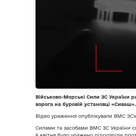
Військово-Морські Сили ЗС України р
ворога на буровій установці «Сиваш».
Відео ураження опублікували ВМС ЗСУ
Силами та засобами ВМС ЗС України сп
6 квітня було уражено підрозділи про