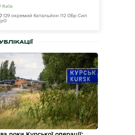
Київ
129 окремий батальйон 112 ОБр Сил
ТрО
УБЛІКАЦІЇ
ва роки Курської операції: