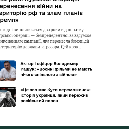
еренесення війни на
ериторію рф та злам планів
ремля
ьогодні виповнюється два роки від початку
урської операції — безпрецедентної за задумом
виконанням кампанії, яка перенесла бойові дії
а територію держави-агресора. Цей крок…
Актор і офіцер Володимир
Ращук: «Воєнні фільми не мають
нічого спільного з війною»
«Це зло має бути переможене»:
історія українця, який пережив
російський полон