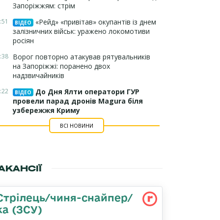
Запоріжжям: стрім
:51
«Рейд» «привітав» окупантів із днем
ВІДЕО
залізничних військ: уражено локомотиви
росіян
:38
Ворог повторно атакував рятувальників
на Запоріжжі: поранено двох
надзвичайників
:22
До Дня Ялти оператори ГУР
ВІДЕО
провели парад дронів Magura біля
узбережжя Криму
ВСІ НОВИНИ
АКАНСІЇ
Стрілець/чиня-снайпер/
ка (ЗСУ)