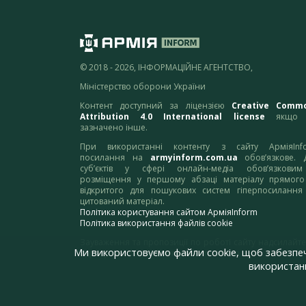
© 2018 - 2026, ІНФОРМАЦІЙНЕ АГЕНТСТВО,
Міністерство оборони України
Контент доступний за ліцензією
Creative Comm
Attribution 4.0 International license
якщо 
зазначено інше.
При використанні контенту з сайту АрміяInf
посилання на
armyinform.com.ua
обов’язкове. 
суб’єктів у сфері онлайн-медіа обов’язкови
розміщення у першому абзаці матеріалу прямого
відкритого для пошукових систем гіперпосилання
цитований матеріал.
Політика користування сайтом АрміяInform
Політика використання файлів cookie
Зауваження та пропозиції по роботі сайту надсилайте
Ми використовуємо файли cookie, щоб забезпе
адресу:
webmaster@armyinform.com.ua
використанн