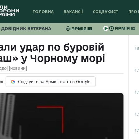
ГОЛОВНА
ВАКАНСІЇ
СОЦЗАХИСТ
ПРО 
ДОВІДНИК ВЕТЕРАНА
ли удар по буровій
18
аш» у Чорному морі
ДЕО
НОВИНИ
17
Слідкуйте за АрміяInform в Google
хв.
17
17
17