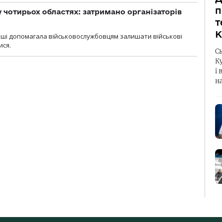
п
у чотирьох областях: затримано організаторів
т
К
роші допомагала військовослужбовцям залишати військові
ися.
С
К
і 
н