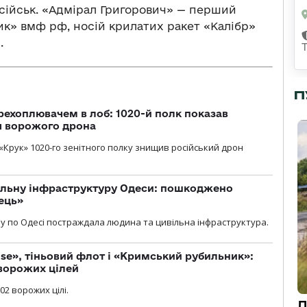
сійськ. «Адмірал Григорович» — перший
ик» вмф рф, носій крилатих ракет «Калібр»
.
П
рехоплювачем в лоб: 1020-й полк показав
я ворожого дрона
«Крук» 1020-го зенітного полку знищив російський дрон
вільну інфраструктуру Одеси: пошкоджено
ець»
у по Одесі постраждала людина та цивільна інфраструктура.
se», тіньовий флот і «Кримський рубильник»:
ворожих цілей
02 ворожих цілі.
Д