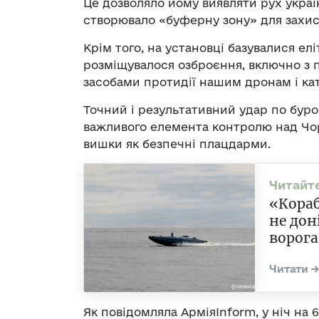
Це дозволяло йому виявляти рух укра
створювало «буферну зону» для захист
Крім того, на установці базувалися ел
розміщувалося озброєння, включно з
засобами протидії нашим дронам і ка
Точний і результативний удар по буро
важливого елемента контролю над Чо
вишки як безпечні плацдарми.
«Кораб
не дон
ворога
Як повідомляла АрміяInform, у ніч на 