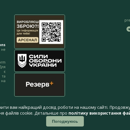
pr
ons
не
orm
Для
м є
 та
 на
 на
чити вам найкращий досвід роботи на нашому сайті. Продовжу
я файлів cookie. Детальніше про
політику використання фай
Погоджуюсь