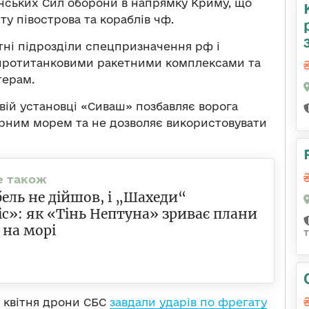
їнських Сил оборони в напрямку Криму, що
у півострова та кораблів чф.
ітні підрозділи спецпризначення рф і
 протитанковими ракетними комплексами та
терам.
вій установці «Сиваш» позбавляє ворога
рним морем та не дозволяє використовувати
ель не дійшов, і „Шахеди“
іс»: як «Тінь Нептуна» зриває плани
 на морі
6 квітня дрони СБС
завдали ударів по фрегату