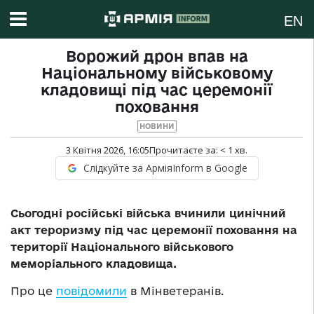
EN
Ворожий дрон впав на
Національному військовому
кладовищі під час церемонії
поховання
НОВИНИ
3 Квітня 2026, 16:05
Прочитаєте за:
< 1
хв.
Слідкуйте за АрміяInform в Google
Сьогодні російські війська вчинили цинічний
акт тероризму під час церемонії поховання на
території Національного військового
меморіального кладовища.
Про це
повідомили
в Мінветеранів.