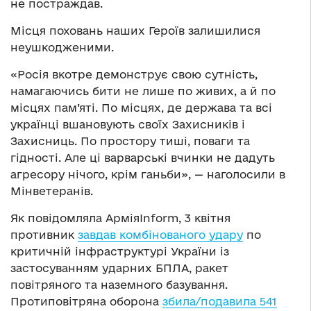
не постраждав.
Місця поховань наших Героїв залишилися
неушкодженими.
«Росія вкотре демонструє свою сутність,
намагаючись бити не лише по живих, а й по
місцях пам’яті. По місцях, де держава та всі
українці вшановують своїх Захисників і
Захисниць. По простору тиші, поваги та
гідності. Але ці варварські вчинки не дадуть
агресору нічого, крім ганьби», — наголосили в
Мінветеранів.
Як повідомляла АрміяInform, 3 квітня
противник
завдав комбінованого удару
по
критичній інфраструктурі України із
застосуванням ударних БПЛА, ракет
повітряного та наземного базування.
Протиповітряна оборона
збила/подавила 541