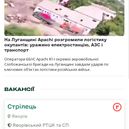
На Луганщині Apachi розгромили логістику
окупантів: уражено електростанцію, АЗС і
транспорт
Оператори ББпС Apachi 81-ї окремої аеромобільної
Слобожанської бригади на Луганщині завдали ударів по
ключових об’єктах логістики російських військ.
ВАКАНСІЇ
Стрілець
Яворів
Яворівський РТЦК та СП