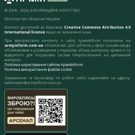
© 2018 - 2026, ІНФОРМАЦІЙНЕ АГЕНТСТВО,
Міністерство оборони України
Контент доступний за ліцензією
Creative Commons Attribution 4.0
International license
якщо не зазначено інше.
При використанні контенту з сайту АрміяInform посилання на
armyinform.com.ua
обов’язкове. Для суб’єктів у сфері онлайн-медіа
обов’язковим є розміщення у першому абзаці матеріалу прямого та
відкритого для пошукових систем гіперпосилання на цитований
матеріал.
Політика користування сайтом АрміяInform
Політика використання файлів cookie
Зауваження та пропозиції по роботі сайту надсилайте на адресу:
webmaster@armyinform.com.ua