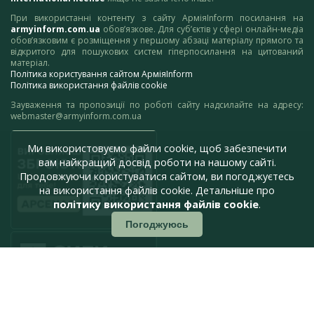
При використанні контенту з сайту АрміяInform посилання на
armyinform.com.ua
обов’язкове. Для суб’єктів у сфері онлайн-медіа
обов’язковим є розміщення у першому абзаці матеріалу прямого та
відкритого для пошукових систем гіперпосилання на цитований
матеріал.
Політика користування сайтом АрміяInform
Політика використання файлів cookie
Зауваження та пропозиції по роботі сайту надсилайте на адресу:
webmaster@armyinform.com.ua
Ми використовуємо файли cookie, щоб забезпечити
вам найкращий досвід роботи на нашому сайті.
Продовжуючи користуватися сайтом, ви погоджуєтесь
на використання файлів cookie. Детальніше про
політику використання файлів cookie
.
Погоджуюсь