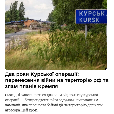
Два роки Курської операції:
перенесення війни на територію рф та
злам планів Кремля
Сьогодні виповнюється два роки від початку Курської
операції — безпрецедентної за задумом і виконанням
кампанії, яка перенесла бойові дії на територію держави-
агресора. Цей крок…