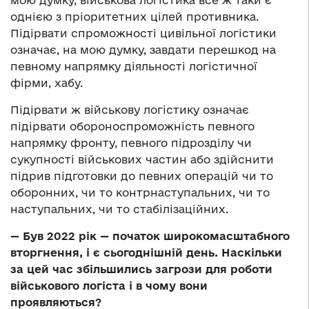
мою думку, військова логістика все ж таки є
однією з пріоритетних цілей противника.
Підірвати спроможності цивільної логістики
означає, на мою думку, завдати перешкод на
певному напрямку діяльності логістичної
фірми, хабу.
Підірвати ж військову логістику означає
підірвати обороноспроможність певного
напрямку фронту, певного підрозділу чи
сукупності військових частин або здійснити
підрив підготовки до певних операцій чи то
оборонних, чи то контрнаступальних, чи то
наступальних, чи то стабілізаційних.
— Був 2022 рік — початок широкомасштабного
вторгнення, і є сьогоднішній день. Наскільки
за цей час збільшились загрози для роботи
військового логіста і в чому вони
проявляються?