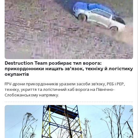
Destruction Team розбирає тил ворога:
прикордонники нищать зв’язок, техніку й логістику
окупантів
FPV-дрони прикордонників уразили засоби зв’язку, РЕБ і РЕР,
техніку, укриття та логістичний хаб ворога на Північно-
Слобожанському напрямку.