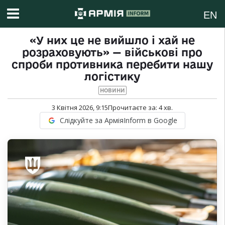
EN
«У них це не вийшло і хай не
розраховують» — військові про
спроби противника перебити нашу
логістику
НОВИНИ
3 Квітня 2026, 9:15
Прочитаєте за:
4
хв.
Слідкуйте за АрміяInform в Google