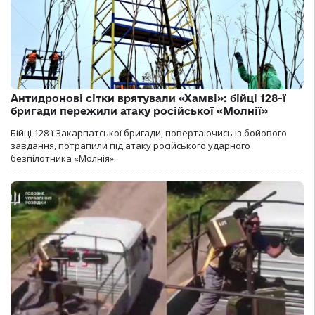
Антидронові сітки врятували «Хамві»: бійці 128-ї
бригади пережили атаку російської «Молнії»
Бійці 128-ї Закарпатської бригади, повертаючись із бойового
завдання, потрапили під атаку російського ударного
безпілотника «Молнія».