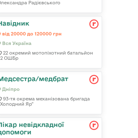
Олександра Радієвського
Навідник
від 20000 до 120000 грн
Вся Україна
22 окремий мотопіхотний батальйон
92 ОШБр
Медсестра/медбрат
Дніпро
93-тя окрема механізована бригада
«Холодний Яр"
Лікар невідкладної
допомоги