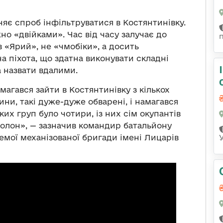
яє спроб інфільтруватися в Костянтинівку.
о «двійками». Час від часу залучає до
в «Ярий», не «чмобіки», а досить
на піхота, що здатна виконувати складні
 назвати вдалими.
агався зайти в Костянтинівку з кількох
ини, такі дуже-дуже обварені, і намагався
ких груп було чотири, із них сім окупантів
полон», — зазначив командир батальйону
емої механізованої бригади імені Лицарів