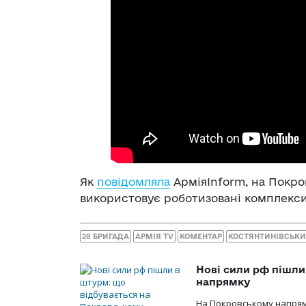
Як
повідомляла
АрміяInform, на Покро
використовує роботизовані комплекси
28 БРИГАДА
АРМІЯ TV
КОМЕНТАР
КОСТЯНТИНІВСЬК
Нові сили рф пішли
напрямку
На Покровському напрямку