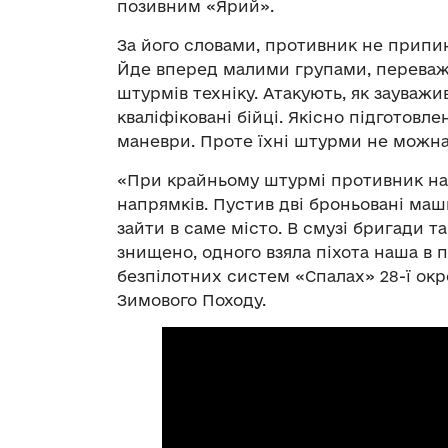
позивним «Ярий».
За його словами, противник не припин
Йде вперед малими групами, переважн
штурмів техніку. Атакують, як зауважи
кваліфіковані бійці. Якісно підготовле
маневри. Проте їхні штурми не можна
«При крайньому штурмі противник нам
напрямків. Пустив дві броньовані маш
зайти в саме місто. В смузі бригади та
знищено, одного взяла піхота наша в 
безпілотних систем «Спалах» 28-ї окр
Зимового Походу.