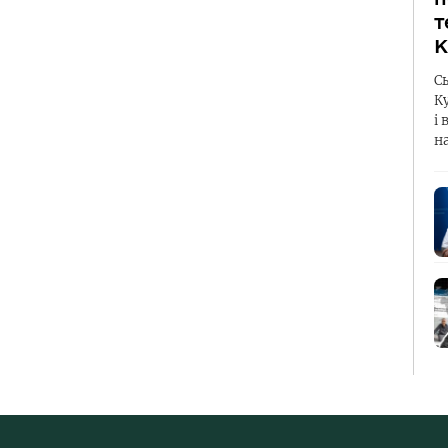
т
К
С
К
і 
н