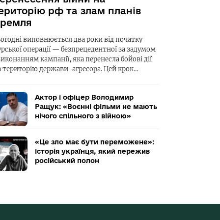
ериторію рф та злам планів
ремля
ьогодні виповнюється два роки від початку
урської операції — безпрецедентної за задумом
виконанням кампанії, яка перенесла бойові дії
а територію держави-агресора. Цей крок…
Актор і офіцер Володимир
Ращук: «Воєнні фільми не мають
нічого спільного з війною»
«Це зло має бути переможене»:
історія українця, який пережив
російський полон