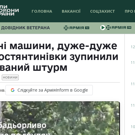
ГОЛОВНА
ВАКАНСІЇ
СОЦЗАХИСТ
ПРО 
ДОВІДНИК ВЕТЕРАНА
ні машини, дуже-дуже
12
Костянтинівки зупинили
11
ований штурм
НОВИНИ
11
Слідкуйте за АрміяInform в Google
хв.
11
10