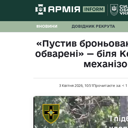
#НОВИНИ
ДОВІДНИК РЕКРУТА
«Пустив броньова
обварені» — біля 
механіз
3 Квітня 2026, 10:51
Прочитаєте за:
< 1