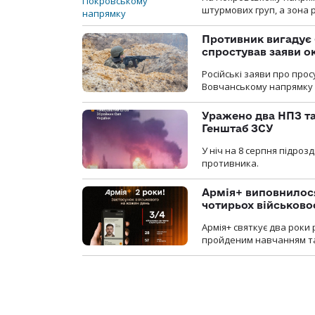
штурмових груп, а зона р
Противник вигадує 
спростував заяви о
Російські заяви про про
Вовчанському напрямку о
Уражено два НПЗ та
Генштаб ЗСУ
У ніч на 8 серпня підроз
противника.
Армія+ виповнилося
чотирьох військов
Армія+ святкує два роки 
пройденим навчанням та