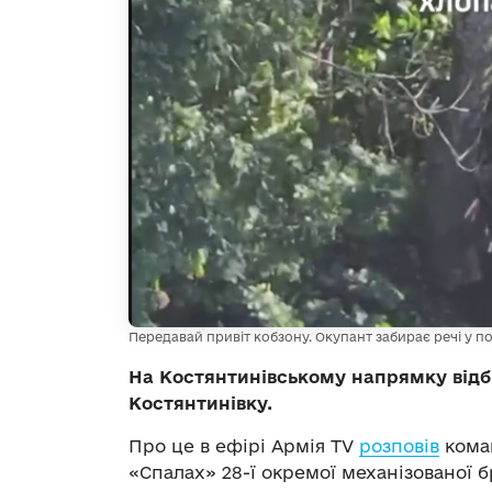
Передавай привіт кобзону. Окупант забирає речі у по
На Костянтинівському напрямку відб
Костянтинівку.
Про це в ефірі Армія TV
розповів
кома
«Спалах» 28-ї окремої механізованої 