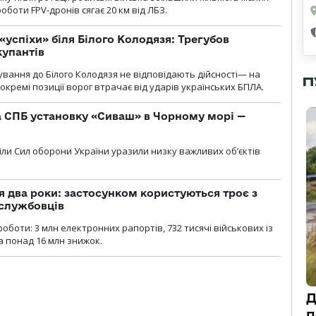
оботи FPV-дронів сягає 20 км від ЛБЗ.
«успіхи» біля Білого Колодязя: Трегубов
купантів
сування до Білого Колодязя не відповідають дійсності— на
П
кремі позиції ворог втрачає від ударів українських БПЛА.
 СПБ установку «Сиваш» в Чорному морі —
діли Сил оборони України уразили низку важливих об’єктів
 два роки: застосунком користуються троє з
ослужбовців
роботи: 3 млн електронних рапортів, 732 тисячі військових із
 понад 16 млн знижок.
Д
п