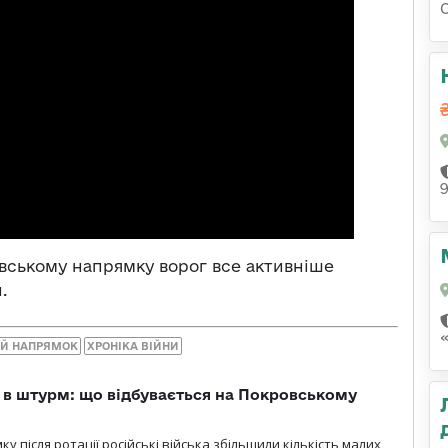
вському напрямку ворог все активніше
.
ИЙ НАПРЯМОК
ХРОНІКА ВІЙНИ
 в штурм: що відбувається на Покровському
 після ротації російські війська збільшили кількість малих