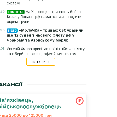
системі
:36
На Харківщині тривають бої за
КОМЕНТАР
Козачу Лопань: рф намагається заводити
окремі групи
:18
«МоЛоЧКа» триває: СБС уразили
ВІДЕО
ще 12 суден тіньового флоту рф у
Чорному та Азовському морях
:01
Євгеній Хмара привітав воїнів військ зв’язку
та кібербезпеки з професійним святом
ВСІ НОВИНИ
АКАНСІЇ
Зв’язківець,
військовослужбовець
від 25000 до 125000 грн