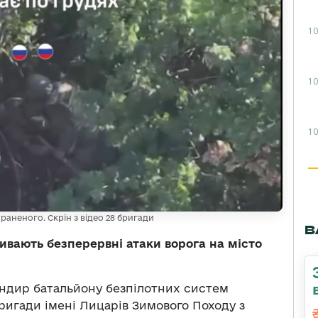
10
10
10
раненого. Скрін з відео 28 бригади
В
ивають безперервні атаки ворога на місто
ндир батальйону безпілотних систем
бригади імені Лицарів Зимового Походу з