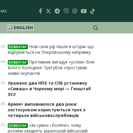
НАС
ENGLISH
:03
Нові сили рф пішли в штурм: що
КОМЕНТАР
відбувається на Покровському напрямку
:44
Противник вигадує «успіхи» біля
КОМЕНТАР
Білого Колодязя: Трегубов спростував
заяви окупантів
:26
Уражено два НПЗ та СПБ установку
«Сиваш» в Чорному морі — Генштаб
ЗСУ
:08
Армія+ виповнилося два роки:
застосунком користуються троє з
чотирьох військовослужбовців
:55
«Їм сумно і боляче»: чому
КОМЕНТАР
росіяни заздрять українській військовій