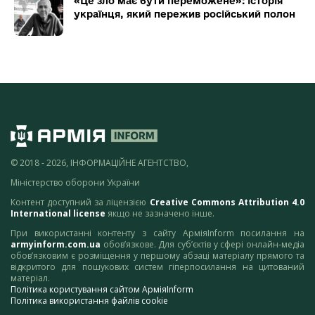
«Це зло має бути переможене»: історія
українця, який пережив російський полон
© 2018 - 2026, ІНФОРМАЦІЙНЕ АГЕНТСТВО,
Міністерство оборони України
Контент доступний за ліцензією
Creative Commons Attribution 4.0
International license
якщо не зазначено інше.
При використанні контенту з сайту АрміяInform посилання на
armyinform.com.ua
обов’язкове. Для суб’єктів у сфері онлайн-медіа
обов’язковим є розміщення у першому абзаці матеріалу прямого та
відкритого для пошукових систем гіперпосилання на цитований
матеріал.
Політика користування сайтом АрміяInform
Політика використання файлів cookie