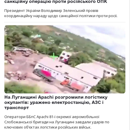
санкційну операцію проти російського ОПК
Президент України Володимир Зеленський провів
координаційну нараду щодо санкційної політики проти росії.
На Луганщині Apachi розгромили логістику
окупантів: уражено електростанцію, АЗС і
транспорт
Оператори ББпС Apachi 81-ї окремої аеромобільної
Слобожанської бригади на Луганщині завдали ударів по
ключових об’єктах логістики російських військ.