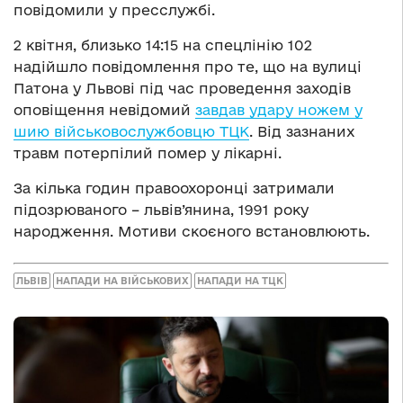
повідомили у пресслужбі.
2 квітня, близько 14:15 на спецлінію 102
надійшло повідомлення про те, що на вулиці
Патона у Львові під час проведення заходів
оповіщення невідомий
завдав удару ножем у
шию військовослужбовцю ТЦК
. Від зазнаних
травм потерпілий помер у лікарні.
За кілька годин правоохоронці затримали
підозрюваного – львів’янина, 1991 року
народження. Мотиви скоєного встановлюють.
ЛЬВІВ
НАПАДИ НА ВІЙСЬКОВИХ
НАПАДИ НА ТЦК