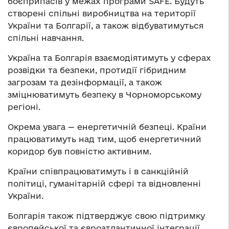
боєприпасів у межах програми SAFE. Будуть
створені спільні виробництва на території
України та Болгарії, а також відбуватимуться
спільні навчання.
​Україна та Болгарія взаємодіятимуть у сферах
розвідки та безпеки, протидії гібридним
загрозам та дезінформації, а також
зміцнюватимуть безпеку в Чорноморському
регіоні.
Окрема увага — енергетичній безпеці. Країни
працюватимуть над тим, щоб енергетичний
коридор був повністю активним.
Країни співпрацюватимуть і в санкційній
політиці, гуманітарній сфері та відновленні
України.
Болгарія також підтверджує свою підтримку
європейської та євроатлантичної інтеграції