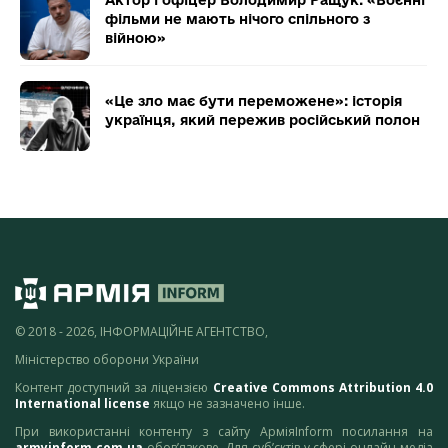
Актор і офіцер Володимир Ращук: «Воєнні
фільми не мають нічого спільного з
війною»
«Це зло має бути переможене»: історія
українця, який пережив російський полон
© 2018 - 2026, ІНФОРМАЦІЙНЕ АГЕНТСТВО,
Міністерство оборони України
Контент доступний за ліцензією
Creative Commons Attribution 4.0
International license
якщо не зазначено інше.
При використанні контенту з сайту АрміяInform посилання на
armyinform.com.ua
обов’язкове. Для суб’єктів у сфері онлайн-медіа