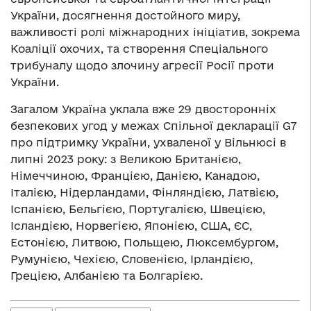
України, досягнення достойного миру,
важливості ролі міжнародних ініціатив, зокрема
Коаліції охочих, та створення Спеціального
трибуналу щодо злочину агресії Росії проти
України.
Загалом Україна уклала вже 29 двосторонніх
безпекових угод у межах Спільної декларації G7
про підтримку України, ухваленої у Вільнюсі в
липні 2023 року: з Великою Британією,
Німеччиною, Францією, Данією, Канадою,
Італією, Нідерландами, Фінляндією, Латвією,
Іспанією, Бельгією, Португалією, Швецією,
Ісландією, Норвегією, Японією, США, ЄС,
Естонією, Литвою, Польщею, Люксембургом,
Румунією, Чехією, Словенією, Ірландією,
Грецією, Албанією та Болгарією.