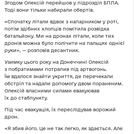
Згодом Олексій перейшов у підрозділ БПЛА.
Тоді вони тільки набирали обертів.
«Спочатку літали вдвох з напарником у роті,
потім здібних хлопців помітила розвідка
батальйону. Ми на дронах літали, коли тих
дронів можна було полічити на пальцях однієї
руки», — розповів десантник.
Узимку цього року на Донеччині Олексій
з побратимами потрапив під артвогонь.
Їм вдалося знайти укриття, де перечекали
обстріл та надали допомогу двом пораненим.
Олексій власними силами евакуював
їх до стабпункту.
Під час евакуація, їх переслідував ворожий
дрон.
«Я збив його. Це не так легко, як здається. Але