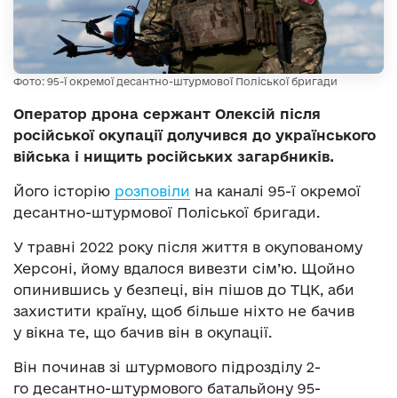
Фото: 95-ї окремої десантно-штурмової Поліської бригади
Оператор дрона сержант Олексій після
російської окупації долучився до українського
війська і нищить російських загарбників.
Його історію
розповіли
на каналі 95-ї окремої
десантно-штурмової Поліської бригади.
У травні 2022 року після життя в окупованому
Херсоні, йому вдалося вивезти сім’ю. Щойно
опинившись у безпеці, він пішов до ТЦК, аби
захистити країну, щоб більше ніхто не бачив
у вікна те, що бачив він в окупації.
Він починав зі штурмового підрозділу 2-
го десантно-штурмового батальйону 95-