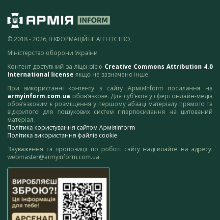
© 2018 - 2026, ІНФОРМАЦІЙНЕ АГЕНТСТВО,
Міністерство оборони України
Контент доступний за ліцензією
Creative Commons Attribution 4.0
International license
якщо не зазначено інше.
При використанні контенту з сайту АрміяInform посилання на
armyinform.com.ua
обов’язкове. Для суб’єктів у сфері онлайн-медіа
обов’язковим є розміщення у першому абзаці матеріалу прямого та
відкритого для пошукових систем гіперпосилання на цитований
матеріал.
Політика користування сайтом АрміяInform
Політика використання файлів cookie
Зауваження та пропозиції по роботі сайту надсилайте на адресу:
webmaster@armyinform.com.ua