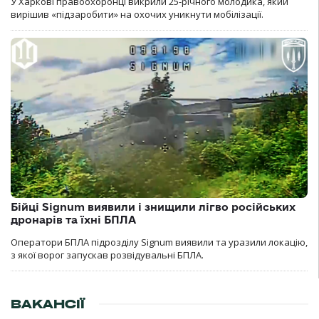
У Харкові правоохоронці викрили 25-річного молодика, який
вирішив «підзаробити» на охочих уникнути мобілізації.
Бійці Signum виявили і знищили лігво російських
дронарів та їхні БПЛА
Оператори БПЛА підрозділу Signum виявили та уразили локацію,
з якої ворог запускав розвідувальні БПЛА.
ВАКАНСІЇ