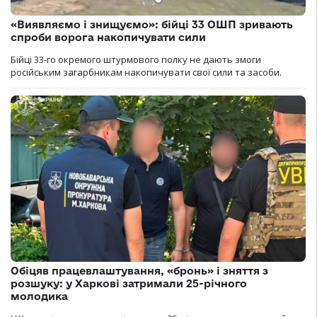
«Виявляємо і знищуємо»: бійці 33 ОШП зривають
спроби ворога накопичувати сили
Бійці 33-го окремого штурмового полку не дають змоги
російським загарбникам накопичувати свої сили та засоби.
Обіцяв працевлаштування, «бронь» і зняття з
розшуку: у Харкові затримали 25-річного
молодика