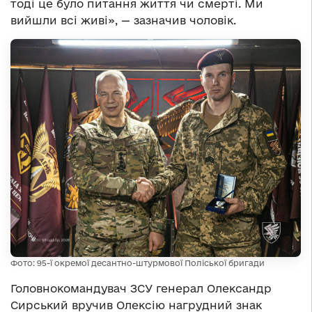
тоді це було питання життя чи смерті. Ми
вийшли всі живі», — зазначив чоловік.
Фото: 95-ї окремої десантно-штурмової Поліської бригади
Головнокомандувач ЗСУ генерал Олександр
Сирський вручив Олексію нагрудний знак