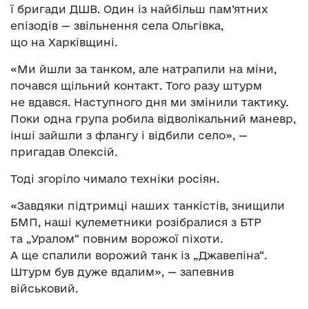
ї бригади ДШВ. Один із найбільш пам’ятних
епізодів — звільнення села Ольгівка,
що на Харківщині.
«Ми йшли за танком, але натрапили на міни,
почався щільний контакт. Того разу штурм
не вдався. Наступного дня ми змінили тактику.
Поки одна група робила відволікальний маневр,
інші зайшли з флангу і відбили село», —
пригадав Олексій.
Тоді згоріло чимало техніки росіян.
«Завдяки підтримці наших танкістів, знищили
БМП, наші кулеметники розібралися з БТР
та „Уралом“ повним ворожої піхоти.
А ще спалили ворожий танк із „Джавеліна“.
Штурм був дуже вдалим», — запевнив
військовий.