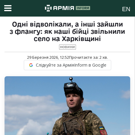
EN
Одні відволікали, а інші зайшли
з флангу: як наші бійці звільнили
село на Харківщині
НОВИНИ
29 Березня 2026, 12:52
Прочитаєте за:
2
хв.
Слідкуйте за АрміяInform в Google