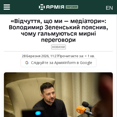
EN
«Відчуття, що ми — медіатори»:
Володимир Зеленський пояснив,
чому гальмуються мирні
переговори
НОВИНИ
28 Березня 2026, 11:27
Прочитаєте за:
< 1
хв.
Слідкуйте за АрміяInform в Google