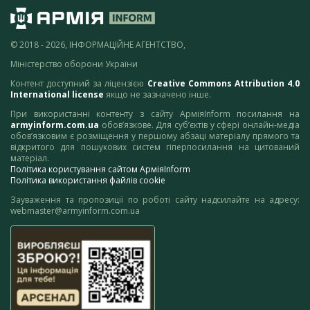
© 2018 - 2026, ІНФОРМАЦІЙНЕ АГЕНТСТВО,
Міністерство оборони України
Контент доступний за ліцензією
Creative Commons Attribution 4.0
International license
якщо не зазначено інше.
При використанні контенту з сайту АрміяInform посилання на
armyinform.com.ua
обов’язкове. Для суб’єктів у сфері онлайн-медіа
обов’язковим є розміщення у першому абзаці матеріалу прямого та
відкритого для пошукових систем гіперпосилання на цитований
матеріал.
Політика користування сайтом АрміяInform
Політика використання файлів cookie
Зауваження та пропозиції по роботі сайту надсилайте на адресу:
webmaster@armyinform.com.ua