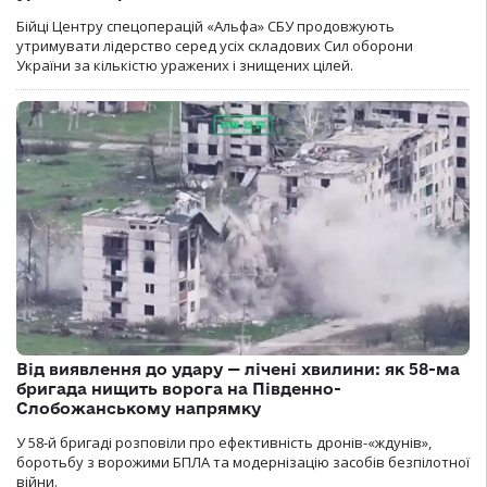
Бійці Центру спецоперацій «Альфа» СБУ продовжують
утримувати лідерство серед усіх складових Сил оборони
України за кількістю уражених і знищених цілей.
Від виявлення до удару — лічені хвилини: як 58-ма
бригада нищить ворога на Південно-
Слобожанському напрямку
У 58-й бригаді розповіли про ефективність дронів-«ждунів»,
боротьбу з ворожими БПЛА та модернізацію засобів безпілотної
війни.