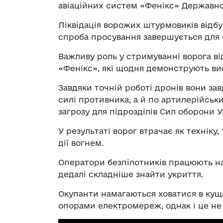
авіаційних систем «Фенікс» Державно
Ліквідація ворожих штурмовиків відбу
спроба просування завершується для 
Важливу роль у стримуванні ворога ві
«Фенікс», які щодня демонструють вис
Завдяки точній роботі дронів вони за
силі противника, а й по артилерійсь
загрозу для підрозділів Сил оборони У
У результаті ворог втрачає як техніку
дії вогнем.
Оператори безпілотників працюють на
дедалі складніше знайти укриття.
Окупанти намагаються ховатися в куща
опорами електромереж, однак і це не 