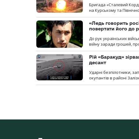
Бригада «Сталевий Кордо
на Курському та Північ
«Ледь говорить рос
повертати його до 
До рук українських війсь
війну заради грошей, про
Рій «Баракуд» зірв
десант
Ударні безпілотники, за
окупантів в районі Залі