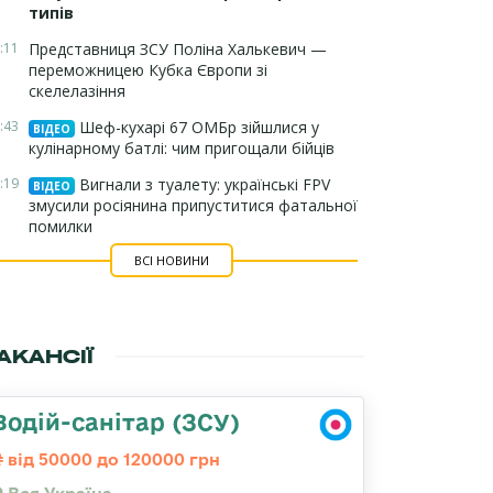
типів
:11
Представниця ЗСУ Поліна Халькевич —
переможницею Кубка Європи зі
скелелазіння
:43
Шеф-кухарі 67 ОМБр зійшлися у
ВІДЕО
кулінарному батлі: чим пригощали бійців
:19
Вигнали з туалету: українські FPV
ВІДЕО
змусили росіянина припуститися фатальної
помилки
ВСІ НОВИНИ
АКАНСІЇ
Водій-санітар (ЗСУ)
від 50000 до 120000 грн