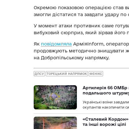
Окремою показовою операцією став вил
змогли дістатися та завдати удару по
У момент атаки противник саме готува
вибуховий сюрприз, який зірвав його п
Як
повідомляла
АрміяInform, операто
продовжують методично знищувати жи
на Добропільському напрямку.
ДПСУ
ТОРЕЦЬКИЙ НАПРЯМОК
ФЕНІКС
Артилерія 66 ОМБр 
подальшого штурм
Українські воїни завдал
окупантів накопичити с
«Сталевий Кордон»
та інші ворожі цілі