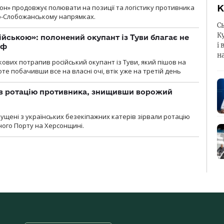
К
н» продовжує полювати на позиції та логістику противника
но-Слобожанському напрямках.
С
К
ійською»: полонений окупант із Туви благає не
і 
рф
н
кових потрапив російський окупант із Туви, який пішов на
те побачивши все на власні очі, втік уже на третій день
ав ротацію противника, знищивши ворожий
пущені з українських безекіпажних катерів зірвали ротацію
зного Порту на Херсонщині.