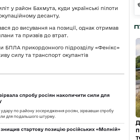
іт у район Бахмута, куди українські пілоти
 окупаційному десанту.
П
вся до висування на позиції, однак отримав
лани та призвів до втрат.
ри БПЛА прикордонного підрозділу «Фенікс»
ву силу та транспорт окупантів
зірвала спробу росіян накопичити сили для
у
и удару по району зосередження росіян, зірвавши спробу
или для подальшого штурму.
Д
 знищив стартову позицію російських «Молній»
п
т