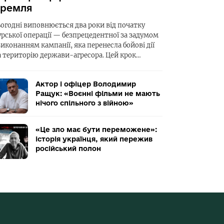
ремля
ьогодні виповнюється два роки від початку
урської операції — безпрецедентної за задумом
виконанням кампанії, яка перенесла бойові дії
а територію держави-агресора. Цей крок…
Актор і офіцер Володимир
Ращук: «Воєнні фільми не мають
нічого спільного з війною»
«Це зло має бути переможене»:
історія українця, який пережив
російський полон