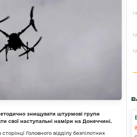
13
12
12
В
методично знищувати штурмові групи
ти свої наступальні наміри на Донеччині.
 сторінці Головного відділу безпілотних