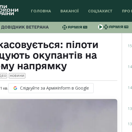
ГОЛОВНА
ВАКАНСІЇ
СОЦЗАХИСТ
ПРО 
ДОВІДНИК ВЕТЕРАНА
касовується: пілоти
15
щують окупантів на
ому напрямку
14
ДЕО
НОВИНИ
14
Слідкуйте за АрміяInform в Google
 1
хв.
13
13