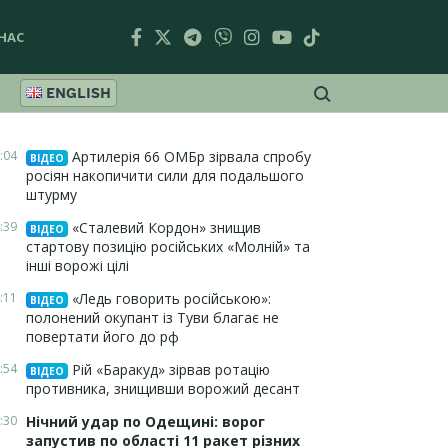
НАС
ENGLISH
:04
Артилерія 66 ОМБр зірвала спробу
ВІДЕО
росіян накопичити сили для подальшого
штурму
:39
«Сталевий Кордон» знищив
ВІДЕО
стартову позицію російських «Молній» та
інші ворожі цілі
:11
«Ледь говорить російською»:
ВІДЕО
полонений окупант із Туви благає не
повертати його до рф
:54
Рій «Баракуд» зірвав ротацію
ВІДЕО
противника, знищивши ворожий десант
:30
Нічний удар по Одещині: ворог
запустив по області 11 ракет різних