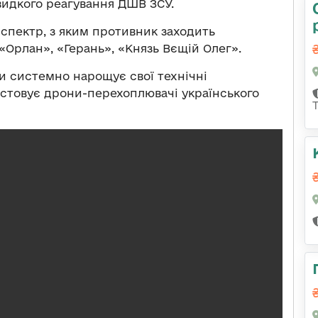
видкого реагування ДШВ ЗСУ.
спектр, з яким противник заходить
, «Орлан», «Герань», «Князь Вєщій Олег».
ди системно нарощує свої технічні
стовує дрони-перехоплювачі українського