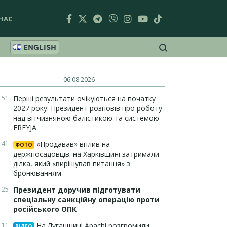
НАС
ENGLISH
06.08.2026
:51
Перші результати очікуються на початку
2027 року: Президент розповів про роботу
над вітчизняною балістикою та системою
FREYJA
:41
«Продавав» вплив на
ФОТО
держпосадовців: на Харківщині затримали
ділка, який «вирішував питання» з
бронюванням
:25
Президент доручив підготувати
спеціальну санкційну операцію проти
російського ОПК
:11
На Луганщині Apachi розгромили
ВІДЕО