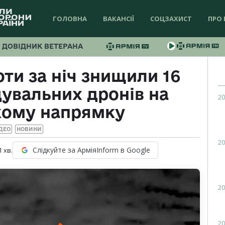
ГОЛОВНА
ВАКАНСІЇ
СОЦЗАХИСТ
ПРО 
ДОВІДНИК ВЕТЕРАНА
оти за ніч знищили 16
увальних дронів на
20
кому напрямку
ДЕО
НОВИНИ
20
Слідкуйте за АрміяInform в Google
1
хв.
20
20