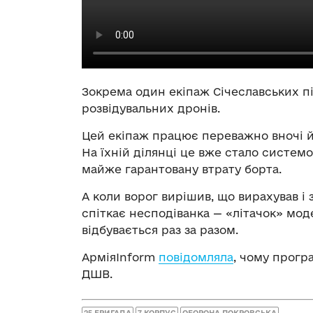
Зокрема один екіпаж Січеславських пі
розвідувальних дронів.
Цей екіпаж працює переважно вночі й
На їхній ділянці це вже стало системо
майже гарантовану втрату борта.
А коли ворог вирішив, що вирахував і 
спіткає несподіванка — «літачок» модер
відбувається раз за разом.
АрміяInform
повідомляла
, чому програ
ДШВ.
25 БРИГАДА
7 КОРПУС
ОБОРОНА ПОКРОВСЬКА