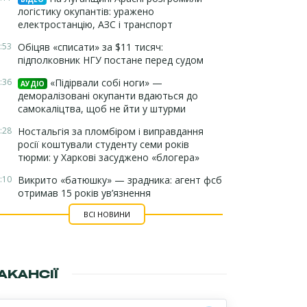
логістику окупантів: уражено
електростанцію, АЗС і транспорт
:53
Обіцяв «списати» за $11 тисяч:
підполковник НГУ постане перед судом
:36
«Підірвали собі ноги» —
АУДІО
деморалізовані окупанти вдаються до
самокаліцтва, щоб не йти у штурми
:28
Ностальгія за пломбіром і виправдання
росії коштували студенту семи років
тюрми: у Харкові засуджено «блогера»
:10
Викрито «батюшку» — зрадника: агент фсб
отримав 15 років ув’язнення
ВСІ НОВИНИ
АКАНСІЇ