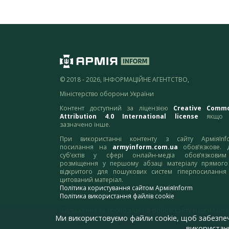
© 2018 - 2026, ІНФОРМАЦІЙНЕ АГЕНТСТВО,
Міністерство оборони України
Контент доступний за ліцензією
Creative Comm
Attribution 4.0 International license
якщо 
зазначено інше.
При використанні контенту з сайту АрміяInf
посилання на
armyinform.com.ua
обов’язкове. 
суб’єктів у сфері онлайн-медіа обов’язкови
розміщення у першому абзаці матеріалу прямого
відкритого для пошукових систем гіперпосилання
цитований матеріал.
Політика користування сайтом АрміяInform
Політика використання файлів cookie
Зауваження та пропозиції по роботі сайту надсилайте
Ми використовуємо файли cookie, щоб забезпе
адресу:
webmaster@armyinform.com.ua
використанн