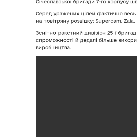
Cічеславськоі бригади 7-го корпусу ш
Серед уражених цілей фактично весь 
на повітряну розвідку: Supercam, Zala
Зенітно-ракетний дивізіон 25-ї брига
спроможності й дедалі більше викори
виробництва.