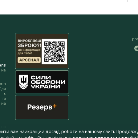
pr
ons
не
orm
Для
м є
 та
 на
 на
чити вам найкращий досвід роботи на нашому сайті. Продовжу
я файлів cookie. Детальніше про
політику використання фай