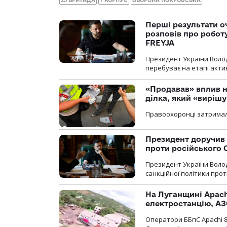
Перші результати о
розповів про робот
FREYJA
Президент України Воло
перебуває на етапі актив
«Продавав» вплив н
ділка, який «виріш
Правоохоронці затримал
Президент доручив 
проти російського
Президент України Воло
санкційної політики проти
На Луганщині Apach
електростанцію, АЗ
Оператори ББпС Apachi 8