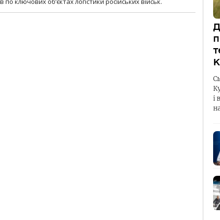
 по ключових об’єктах логістики російських військ.
Д
п
т
К
С
К
і 
н