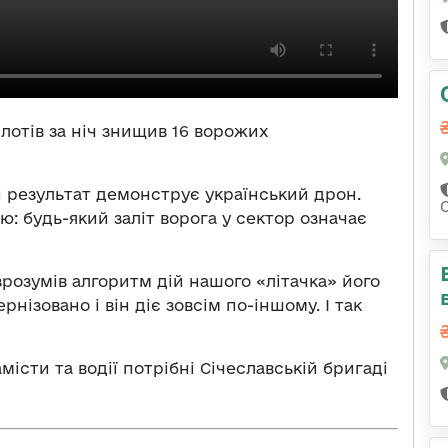
лотів за ніч знищив 16 ворожих
 результат демонструє український дрон.
ю: будь-який заліт ворога у сектор означає
зрозумів алгоритм дій нашого «літачка» його
нізовано і він діє зовсім по-іншому. І так
місти та водії потрібні Січеславській бригаді