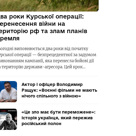
ва роки Курської операції:
еренесення війни на
ериторію рф та злам планів
ремля
ьогодні виповнюється два роки від початку
урської операції — безпрецедентної за задумом
виконанням кампанії, яка перенесла бойові дії
а територію держави-агресора. Цей крок…
Актор і офіцер Володимир
Ращук: «Воєнні фільми не мають
нічого спільного з війною»
«Це зло має бути переможене»:
історія українця, який пережив
російський полон