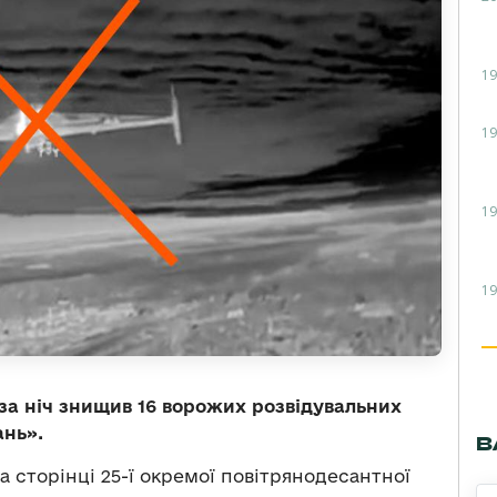
19
19
19
19
за ніч знищив 16 ворожих розвідувальних
ань».
В
а сторінці 25-ї окремої повітрянодесантної