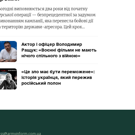
ьогодні виповнюється два роки від початку
урської операції — безпрецедентної за задумом
виконанням кампанії, яка перенесла бойові дії
а територію держави-агресора. Цей крок…
Актор і офіцер Володимир
Ращук: «Воєнні фільми не мають
нічого спільного з війною»
«Це зло має бути переможене»:
історія українця, який пережив
російський полон
ess@armyinform.com.ua