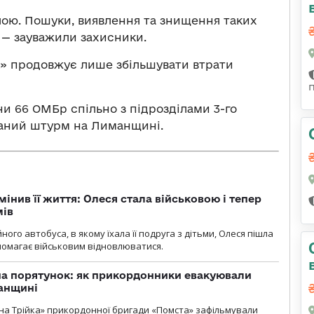
алою. Пошуки, виявлення та знищення таких
, — зауважили захисники.
» продовжує лише збільшувати втрати
ни 66 ОМБр спільно з підрозділами 3-го
аний штурм на Лиманщині.
мінив її життя: Олеся стала військовою і тепер
мів
ного автобуса, в якому їхала її подруга з дітьми, Олеся пішла
опомагає військовим відновлюватися.
на порятунок: як прикордонники евакуювали
анщині
бна Трійка» прикордонної бригади «Помста» зафільмували