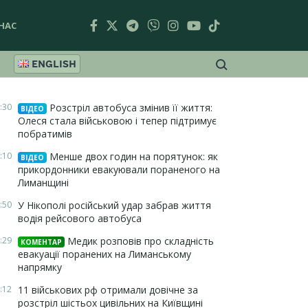
НАС
ENGLISH
:30
Розстріл автобуса змінив її життя:
ВІДЕО
Олеся стала військовою і тепер підтримує
побратимів
:10
Менше двох годин на порятунок: як
ВІДЕО
прикордонники евакуювали пораненого на
Лиманщині
:50
У Нікополі російський удар забрав життя
водія рейсового автобуса
:29
Медик розповів про складність
КОМЕНТАР
евакуації поранених на Лиманському
напрямку
:12
11 військових рф отримали довічне за
розстріл шістьох цивільних на Київщині