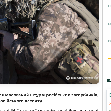
13
13
13
В
я масований штурм російських загарбників,
осійського десанту.
рінці 66-ї окремої механізованої бригади імені