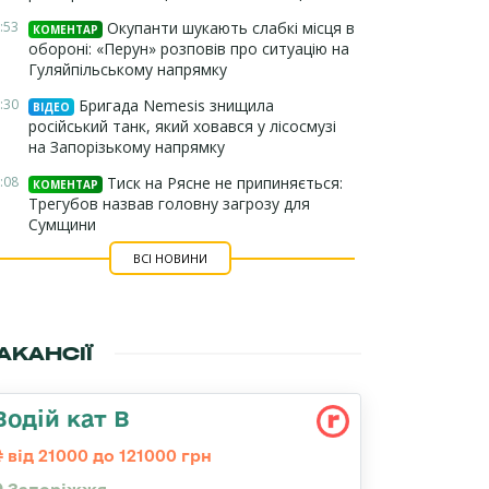
:53
Окупанти шукають слабкі місця в
КОМЕНТАР
обороні: «Перун» розповів про ситуацію на
Гуляйпільському напрямку
:30
Бригада Nemesis знищила
ВІДЕО
російський танк, який ховався у лісосмузі
на Запорізькому напрямку
:08
Тиск на Рясне не припиняється:
КОМЕНТАР
Трегубов назвав головну загрозу для
Сумщини
ВСІ НОВИНИ
АКАНСІЇ
Водій кат В
від 21000 до 121000 грн