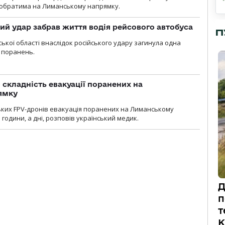
обратима на Лиманському напрямку.
кий удар забрав життя водія рейсового автобуса
П
ької області внаслідок російського удару загинула одна
 поранень.
 складність евакуації поранених на
ямку
ьких FPV-дронів евакуація поранених на Лиманському
 години, а дні, розповів український медик.
Д
п
т
К