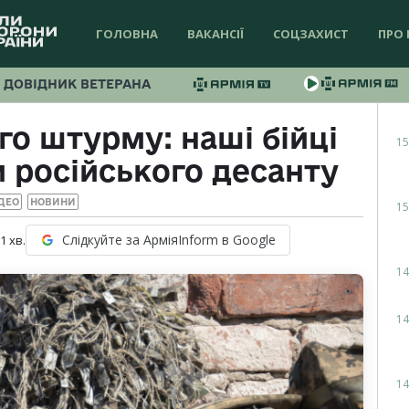
ГОЛОВНА
ВАКАНСІЇ
СОЦЗАХИСТ
ПРО 
ДОВІДНИК ВЕТЕРАНА
о штурму: наші бійці
15
 російського десанту
ДЕО
НОВИНИ
15
Слідкуйте за АрміяInform в Google
 1
хв.
14
14
14