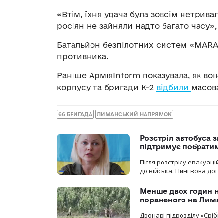
«Втім, їхня удача була зовсім нетрив
росіян не зайняли надто багато часу»
Батальйон безпілотних систем «MARA
противника.
Раніше АрміяInform показувала, як вої
корпусу та бригади К-2
відбили
масов
66 БРИГАДА
ЛИМАНСЬКИЙ НАПРЯМОК
Розстріл автобуса з
підтримує побрати
Після розстрілу евакуацій
до війська. Нині вона д
Менше двох годин 
пораненого на Лим
Дронарі підрозділу «Срі