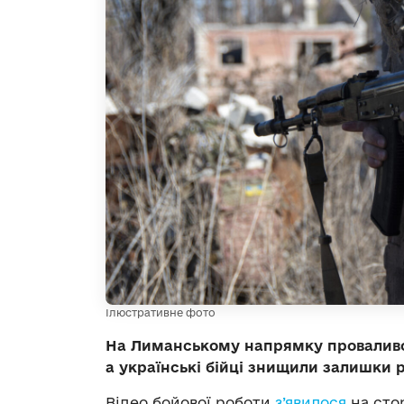
Ілюстративне фото
На Лиманському напрямку проваливс
а українські бійці знищили залишки р
Відео бойової роботи
з’явилося
на сто