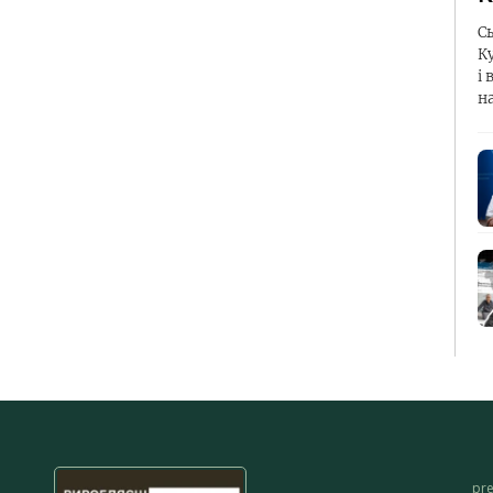
С
К
і 
н
pr