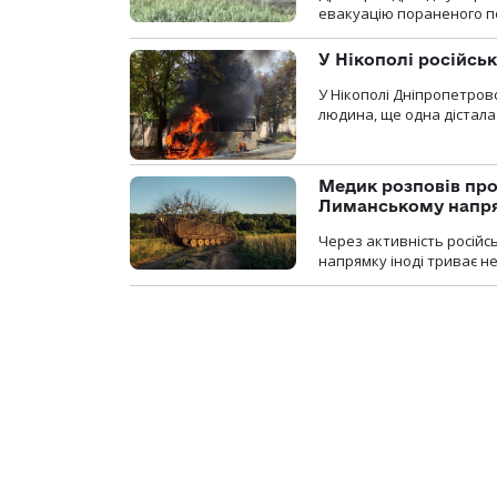
евакуацію пораненого п
У Нікополі російсь
У Нікополі Дніпропетровс
людина, ще одна дістала
Медик розповів про
Лиманському напр
Через активність російс
напрямку іноді триває не