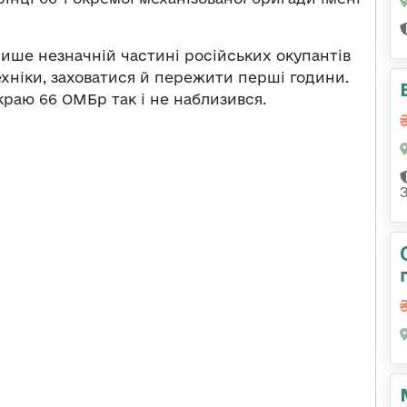
ише незначній частині російських окупантів
хніки, заховатися й пережити перші години.
краю 66 ОМБр так і не наблизився.