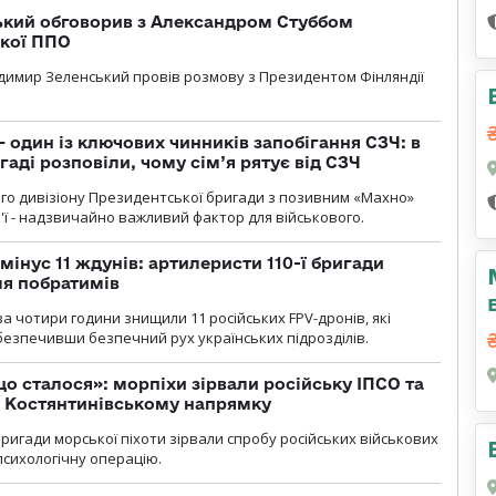
кий обговорив з Александром Стуббом
ької ППО
димир Зеленський провів розмову з Президентом Фінляндії
 один із ключових чинників запобігання СЗЧ: в
аді розповіли, чому сім’я рятує від СЗЧ
го дивізіону Президентської бригади з позивним «Махно»
м'ї - надзвичайно важливий фактор для військового.
мінус 11 ждунів: артилеристи 110-ї бригади
ля побратимів
а чотири години знищили 11 російських FPV-дронів, які
абезпечивши безпечний рух українських підрозділів.
що сталося»: морпіхи зірвали російську ІПСО та
а Костянтинівському напрямку
бригади морської піхоти зірвали спробу російських військових
сихологічну операцію.