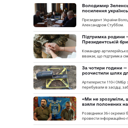
Володимир Зеленсь
посилення українс
Президент України Воло
Александром Стуббом.
Підтримка родини —
Президентській бриг
Командир артилерійсько
вважає, що підтримка сі
За чотири години — 
розчистили шлях д
Артилеристи 110-ї ОМБр з
перебували в засідці, з
«Ми не зрозуміли, 
взяли полонених н
Розвідники 36-ї окремої 
провести інформаційно-п