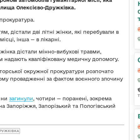
роном автомобіль гуманітарної місії, яка
елища Олексієво-Дружківка.
прокуратура.
м, дістали дві літні жінки, які перебували в
місці, інша — в лікарні.
а жінка дістали мінно-вибухові травми,
 Їм надають кваліфіковану медичну допомогу.
торської окружної прокуратури розпочато
ому провадженні за фактом воєнного злочину
дини
загинули
, чотири — поранені, зокрема
на Запоріжжя, Запорізький та Пологівський
ДРУЖКІВКА