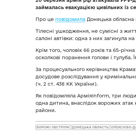
20 березня армія рф атакувала FPV-д
займалась евакуацією цивільних із с
Про це
повідомила
Донецька обласна 
Тілесні ушкодження, не сумісні з життя
салоні автівки: одна з них загинула на 
Крім того, чоловік 66 років та 65-річн
осколкові поранення голови і тулуба.
За процесуального керівництва Крама
досудове розслідування у кримінальн
(ч. 2 ст. 438 КК України).
Як повідомляла АрміяInform, три лю
одна дитина, внаслідок ворожих атак 
райони.
ВОРОЖІ ОБСТРІЛИ
ДОНЕЦЬКА ОБЛАСТЬ
ОЛЕКСІЄВО-