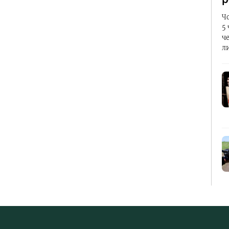
Ч
5
ч
л