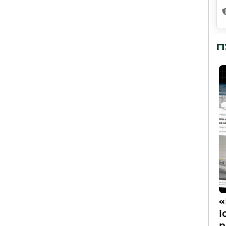
П
«
і
р