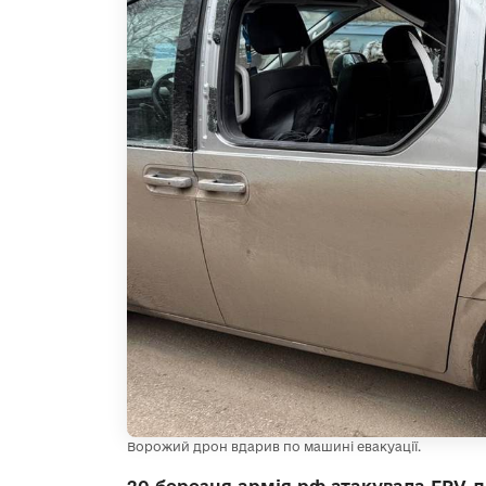
Ворожий дрон вдарив по машині евакуації.