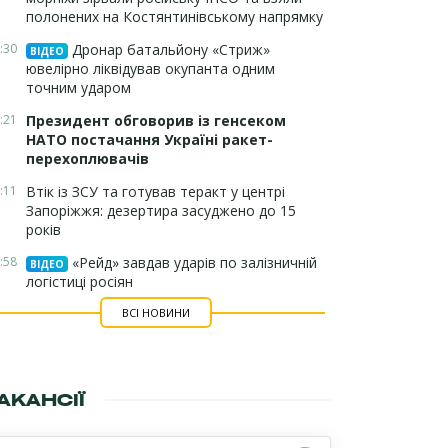
полонених на Костянтинівському напрямку
:30
Дронар батальйону «Стриж»
ВІДЕО
ювелірно ліквідував окупанта одним
точним ударом
:21
Президент обговорив із генсеком
НАТО постачання Україні ракет-
перехоплювачів
:11
Втік із ЗСУ та готував теракт у центрі
Запоріжжя: дезертира засуджено до 15
років
:58
«Рейд» завдав ударів по залізничній
ВІДЕО
логістиці росіян
ВСІ НОВИНИ
АКАНСІЇ