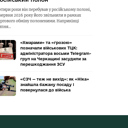
отири роки він перебував у російському полоні,
 червня 2026 року його звільнили в рамках
ергового обміну полоненими. Наприкінці
ипня…
«Хмарами» та «грозою»
позначали військових ТЦК:
адміністратора восьми Telegram-
груп на Черкащині засудили за
перешкоджання ЗСУ
«СЗЧ — теж не вихід»: як «Ніка»
знайшла бажану посаду і
повернулася до війська