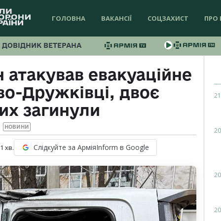
ГОЛОВНА
ВАКАНСІЇ
СОЦЗАХИСТ
ПРО 
ДОВІДНИК ВЕТЕРАНА
 атакував евакуаційне
во-Дружківці, двоє
21
их загинули
НОВИНИ
20
Слідкуйте за АрміяInform в Google
 1
хв.
20
20