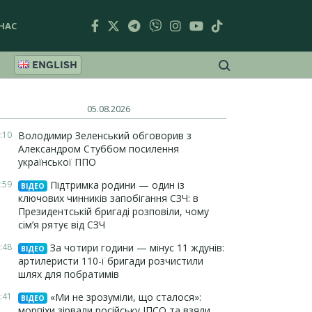
НАС
ENGLISH
05.08.2026
:10
Володимир Зеленський обговорив з
Александром Стуббом посилення
української ППО
:59
Підтримка родини — один із
ВІДЕО
ключових чинників запобігання СЗЧ: в
Президентській бригаді розповіли, чому
сім’я рятує від СЗЧ
:48
За чотири години — мінус 11 ждунів:
ВІДЕО
артилеристи 110-ї бригади розчистили
шлях для побратимів
:41
«Ми не зрозуміли, що сталося»:
ВІДЕО
морпіхи зірвали російську ІПСО та взяли