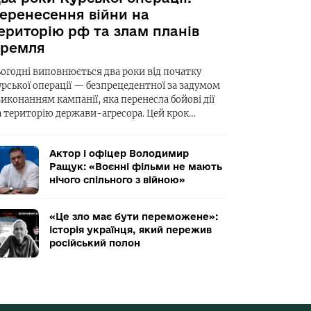
еренесення війни на
ериторію рф та злам планів
ремля
ьогодні виповнюється два роки від початку
урської операції — безпрецедентної за задумом
виконанням кампанії, яка перенесла бойові дії
а територію держави-агресора. Цей крок…
Актор і офіцер Володимир
Ращук: «Воєнні фільми не мають
нічого спільного з війною»
«Це зло має бути переможене»:
історія українця, який пережив
російський полон