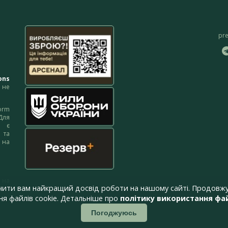
pr
ons
не
orm
Для
м є
 та
 на
 на
чити вам найкращий досвід роботи на нашому сайті. Продовжу
я файлів cookie. Детальніше про
політику використання фай
Погоджуюсь