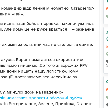
 командир відділення мінометної батареї 157-ї
ивним «Гай».
атися в наші бойові порядки, накопичуватись
лі. Але йому це не дуже вдається», — зазначив
них змін за останній час не сталося, а єдине,
атакуєш. Ворог намагається скористатися
виявляємо і нищимо. До того ж ворожих FPV
ними вони нищать нашу логістику. Тому
озиції, доставляємо все необхідне за
СУ, минулої доби на Південно-
азів намагався прорвати оборонні рубежі
ктів Ветеринарне, Зелене, Приліпка, Стариця,