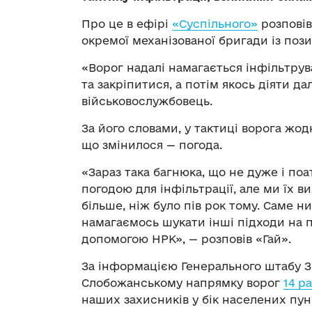
Про це в ефірі
«Суспільного»
розповів
окремої механізованої бригади із поз
«Ворог надалі намагається інфільтрув
та закріпитися, а потім якось діяти да
військовослужбовець.
За його словами, у тактиці ворога жод
що змінилося — погода.
«Зараз така багнюка, що не дуже і по
погодою для інфільтрації, але ми їх 
більше, ніж було пів рок тому. Саме 
намагаємось шукати інші підходи на п
допомогою НРК», — розповів «Гай».
За інформацією Генерального штабу З
Слобожанському напрямку ворог
14 р
наших захисників у бік населених пун