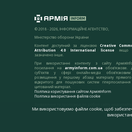
© 2018 - 2026, ІНФОРМАЦІЙНЕ АГЕНТСТВО,
Міністерство оборони України
Контент доступний за ліцензією
Creative Comm
Attribution 4.0 International license
якщо 
зазначено інше.
При використанні контенту з сайту АрміяInf
посилання на
armyinform.com.ua
обов’язкове. 
суб’єктів у сфері онлайн-медіа обов’язкови
розміщення у першому абзаці матеріалу прямого
відкритого для пошукових систем гіперпосилання
цитований матеріал.
Політика користування сайтом АрміяInform
Політика використання файлів cookie
Зауваження та пропозиції по роботі сайту надсилайте
Ми використовуємо файли cookie, щоб забезпе
адресу:
webmaster@armyinform.com.ua
використанн