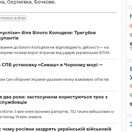
а, Охрімівка, Бочкове.
ХРОНІКА ВІЙНИ
«успіхи» біля Білого Колодязя: Трегубов
купантів
сування до Білого Колодязя не відповідають дійсності— на
кремі позиції ворог втрачає від ударів українських БПЛА.
 СПБ установку «Сиваш» в Чорному морі —
діли Сил оборони України уразили низку важливих об’єктів
 два роки: застосунком користуються троє з
ослужбовців
роботи: 3 млн електронних рапортів, 732 тисячі військових із
 понад 16 млн знижок.
: чому росіяни заздрять українській військовій