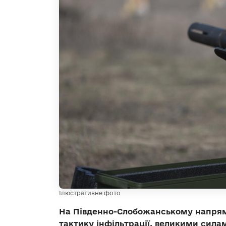
Ілюстративне фото
На Південно-Слобожанському напрямк
тактику інфільтрації, великими сила