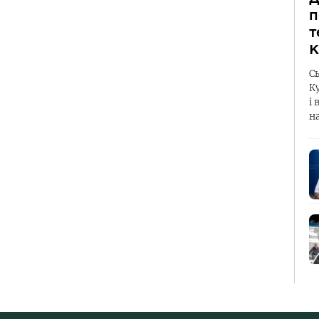
п
т
К
С
К
і 
н