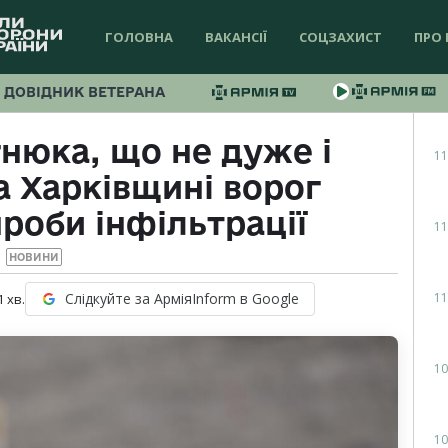
ГОЛОВНА
ВАКАНСІЇ
СОЦЗАХИСТ
ПРО 
ДОВІДНИК ВЕТЕРАНА
гнюка, що не дуже і
11
а Харківщині ворог
роби інфільтрації
11
НОВИНИ
11
Слідкуйте за АрміяInform в Google
1
хв.
10
10