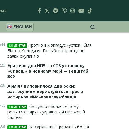
НАС
ENGLISH
:44
Противник вигадує «успіхи» біля
КОМЕНТАР
Білого Колодязя: Трегубов спростував
заяви окупантів
:26
Уражено два НПЗ та СПБ установку
«Сиваш» в Чорному морі — Генштаб
ЗСУ
:08
Армія+ виповнилося два роки:
застосунком користуються троє з
чотирьох військовослужбовців
:55
«Їм сумно і боляче»: чому
КОМЕНТАР
росіяни заздрять українській військовій
системі
:36
На Харківщині тривають бої за
КОМЕНТАР