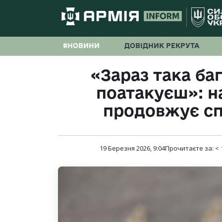
#НОВИНИ
ДОВІДНИК РЕКРУТА
«Зараз така ба
поатакуєш»: н
продовжує сп
19 Березня 2026, 9:04
Прочитаєте за:
< 