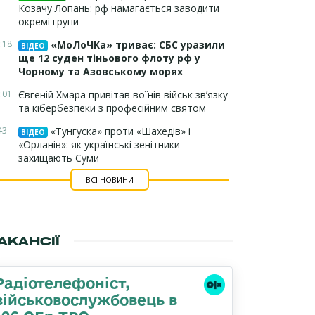
Козачу Лопань: рф намагається заводити
окремі групи
:18
«МоЛоЧКа» триває: СБС уразили
ВІДЕО
ще 12 суден тіньового флоту рф у
Чорному та Азовському морях
:01
Євгеній Хмара привітав воїнів військ зв’язку
та кібербезпеки з професійним святом
43
«Тунгуска» проти «Шахедів» і
ВІДЕО
«Орланів»: як українські зенітники
захищають Суми
ВСІ НОВИНИ
АКАНСІЇ
Радіотелефоніст,
військовослужбовець в