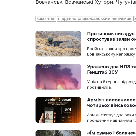
Вовчанськ, Вовчанські Хутори, Чугунівк
КОМЕНТАР
ПІВДЕННО-СЛОБОЖАНСЬКИЙ НАПРЯМОК
Противник вигадує 
спростував заяви о
Російські заяви про про
Вовчанському напрямку о
Уражено два НПЗ та
Генштаб ЗСУ
У ніч на 8 серпня підроз
противника.
Армія+ виповнилося
чотирьох військов
Армія+ святкує два роки 
пройденим навчанням та
«Їм сумно і боляче»