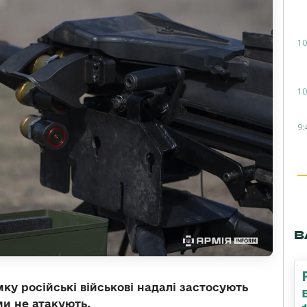
10
10
9:
В
у російські військові надалі застосують
ми не атакують.