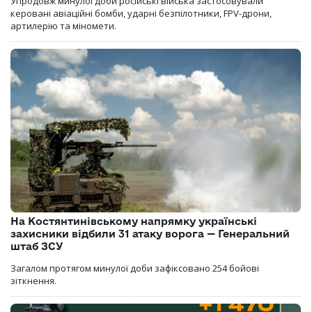
Упродовж минулої доби російські війська застосовували
керовані авіаційні бомби, ударні безпілотники, FPV-дрони,
артилерію та міномети.
На Костянтинівському напрямку українські
захисники відбили 31 атаку ворога — Генеральний
штаб ЗСУ
Загалом протягом минулої доби зафіксовано 254 бойові
зіткнення.