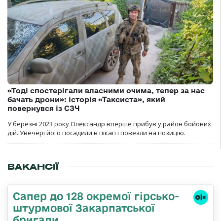
«Тоді спостерігали власними очима, тепер за нас
бачать дрони»: історія «Таксиста», який
повернувся із СЗЧ
У березні 2023 року Олександр вперше прибув у район бойових
дій. Увечері його посадили в пікап і повезли на позицію.
ВАКАНСІЇ
Сапер до 128 окремої гірсько-
штурмової Закарпатської
бригади