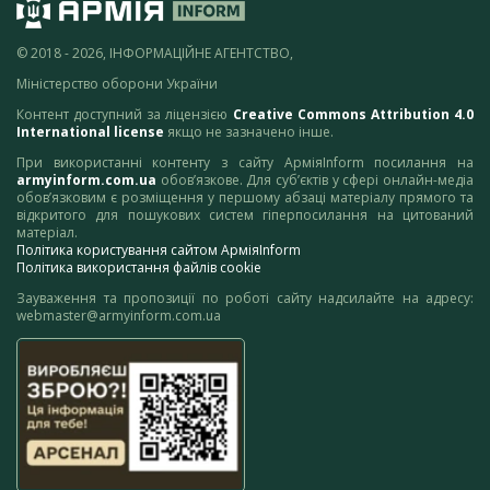
© 2018 - 2026, ІНФОРМАЦІЙНЕ АГЕНТСТВО,
Міністерство оборони України
Контент доступний за ліцензією
Creative Commons Attribution 4.0
International license
якщо не зазначено інше.
При використанні контенту з сайту АрміяInform посилання на
armyinform.com.ua
обов’язкове. Для суб’єктів у сфері онлайн-медіа
обов’язковим є розміщення у першому абзаці матеріалу прямого та
відкритого для пошукових систем гіперпосилання на цитований
матеріал.
Політика користування сайтом АрміяInform
Політика використання файлів cookie
Зауваження та пропозиції по роботі сайту надсилайте на адресу:
webmaster@armyinform.com.ua