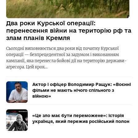
Два роки Курської операції:
перенесення війни на територію рф та
злам планів Кремля
Сьогодні виповнюється два роки від початку Курської
операції — безпрецедентної за задумом і виконанням
кампанії, яка перенесла бойові дії на територію держави-
агресора. Цей крок…
Актор і офіцер Володимир Ращук: «Воєнні
фільми не мають нічого спільного з
війною»
«Це зло має бути переможене»: історія
українця, який пережив російський полон