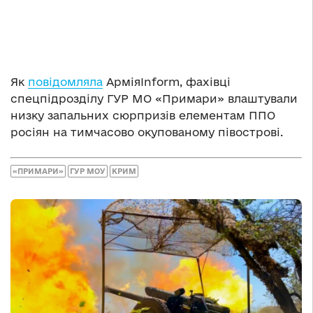
Як
повідомляла
АрміяInform, фахівці
спецпідрозділу ГУР МО «Примари» влаштували
низку запальних сюрпризів елементам ППО
росіян на тимчасово окупованому півострові.
«ПРИМАРИ»
ГУР МОУ
КРИМ