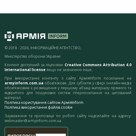
© 2018 - 2026, ІНФОРМАЦІЙНЕ АГЕНТСТВО,
Міністерство оборони України
Контент доступний за ліцензією
Creative Commons Attribution 4.0
International license
якщо не зазначено інше.
При використанні контенту з сайту АрміяInform посилання на
armyinform.com.ua
обов’язкове. Для суб’єктів у сфері онлайн-медіа
обов’язковим є розміщення у першому абзаці матеріалу прямого та
відкритого для пошукових систем гіперпосилання на цитований
матеріал.
Політика користування сайтом АрміяInform
Політика використання файлів cookie
Зауваження та пропозиції по роботі сайту надсилайте на адресу:
webmaster@armyinform.com.ua