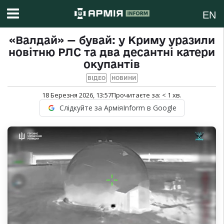
EN
«Валдай» — бувай: у Криму уразили
новітню РЛС та два десантні катери
окупантів
ВІДЕО
НОВИНИ
18 Березня 2026, 13:57
Прочитаєте за:
< 1
хв.
Слідкуйте за АрміяInform в Google