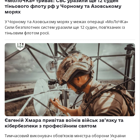
«МоЛоЧКа» триває: СБС уразили ще 12 суден
тіньового флоту рф у Чорному та Азовському
морях
У Чорному та Азовському морях у межах операції «МоЛоЧКа»
Сили безпілотних систем уразили ще 12 суден, пов’язаних із
тіньовим флотом росії.
Євгеній Хмара привітав воїнів військ зв’язку та
кібербезпеки з професійним святом
Тимчасовий виконувач обов’язків міністра оборони України