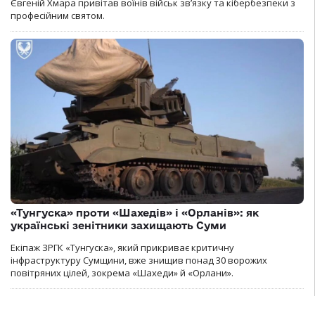
Євгеній Хмара привітав воїнів військ зв’язку та кібербезпеки з
професійним святом.
«Тунгуска» проти «Шахедів» і «Орланів»: як
українські зенітники захищають Суми
Екіпаж ЗРГК «Тунгуска», який прикриває критичну
інфраструктуру Сумщини, вже знищив понад 30 ворожих
повітряних цілей, зокрема «Шахеди» й «Орлани».