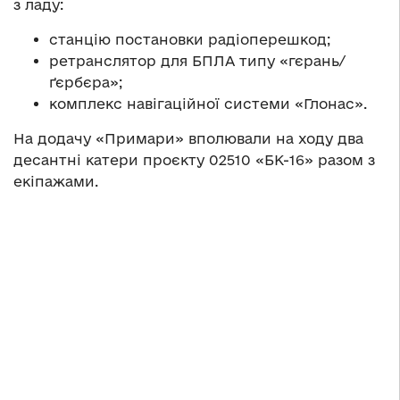
з ладу:
станцію постановки радіоперешкод;
ретранслятор для БПЛА типу «гєрань/
ґєрбєра»;
комплекс навігаційної системи «Глонас».
На додачу «Примари» вполювали на ходу два
десантні катери проєкту 02510 «БК-16» разом з
екіпажами.