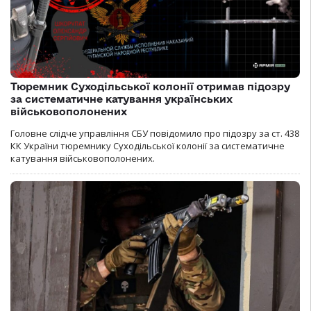
Тюремник Суходільської колонії отримав підозру
за систематичне катування українських
військовополонених
Головне слідче управління СБУ повідомило про підозру за ст. 438
КК України тюремнику Суходільської колонії за систематичне
катування військовополонених.