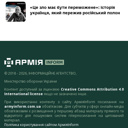
«Це зло має бути переможене»: історія
українця, який пережив російський полон
© 2018 - 2026, ІНФОРМАЦІЙНЕ АГЕНТСТВО,
Міністерство оборони України
Контент доступний за ліцензією
Creative Commons Attribution 4.0
International license
якщо не зазначено інше.
При використанні контенту з сайту АрміяInform посилання на
armyinform.com.ua
обов’язкове. Для суб’єктів у сфері онлайн-медіа
обов’язковим є розміщення у першому абзаці матеріалу прямого та
відкритого для пошукових систем гіперпосилання на цитований
матеріал.
Політика користування сайтом АрміяInform