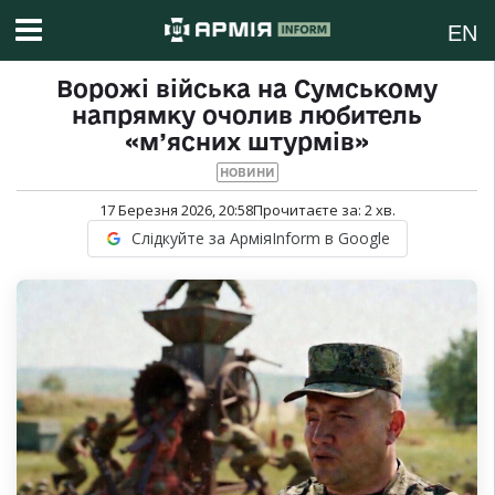
EN
Ворожі війська на Сумському
напрямку очолив любитель
«м’ясних штурмів»
НОВИНИ
17 Березня 2026, 20:58
Прочитаєте за:
2
хв.
Слідкуйте за АрміяInform в Google