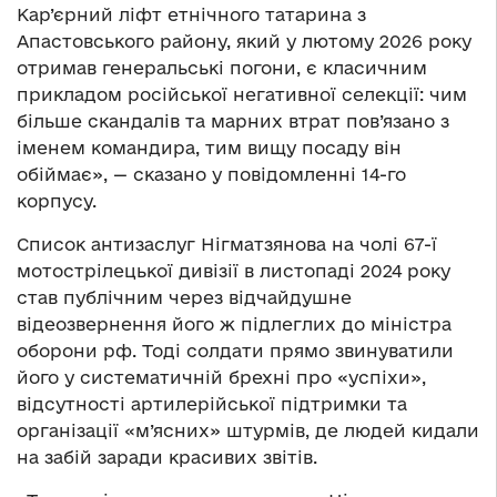
Кар’єрний ліфт етнічного татарина з
Апастовського району, який у лютому 2026 року
отримав генеральські погони, є класичним
прикладом російської негативної селекції: чим
більше скандалів та марних втрат пов’язано з
іменем командира, тим вищу посаду він
обіймає», — сказано у повідомленні 14-го
корпусу.
Список антизаслуг Нігматзянова на чолі 67-ї
мотострілецької дивізії в листопаді 2024 року
став публічним через відчайдушне
відеозвернення його ж підлеглих до міністра
оборони рф. Тоді солдати прямо звинуватили
його у систематичній брехні про «успіхи»,
відсутності артилерійської підтримки та
організації «м’ясних» штурмів, де людей кидали
на забій заради красивих звітів.