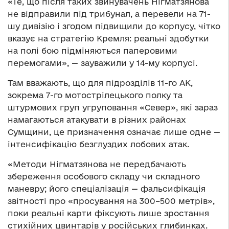
«Те, що після таких звинувачень Нігматзянова
не відправили під трибунал, а перевели на 71-
шу дивізію і згодом підвищили до корпусу, чітко
вказує на стратегію Кремля: реальні здобутки
на полі бою підміняються паперовими
перемогами», — зауважили у 14-му корпусі.
Там вважають, що для підрозділів 11-го АК,
зокрема 7-го мотострілецького полку та
штурмових груп угруповання «Север», які зараз
намагаються атакувати в різних районах
Сумщини, це призначення означає лише одне —
інтенсифікацію безглуздих лобових атак.
«Методи Нігматзянова не передбачають
збереження особового складу чи складного
маневру; його спеціалізація — фальсифікація
звітності про «просування на 300–500 метрів»,
поки реальні карти фіксують лише зростання
стихійних цвинтарів у російських глибинках.