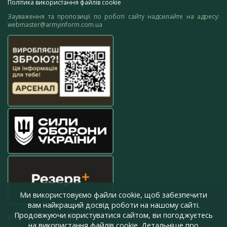
Політика використання файлів cookie
Зауваження та пропозиції по роботі сайту надсилайте на адресу:
webmaster@armyinform.com.ua
Ми використовуємо файли cookie, щоб забезпечити
вам найкращий досвід роботи на нашому сайті.
Продовжуючи користуватися сайтом, ви погоджуєтесь
press@armyinform.com.ua
на використання файлів cookie. Детальніше про