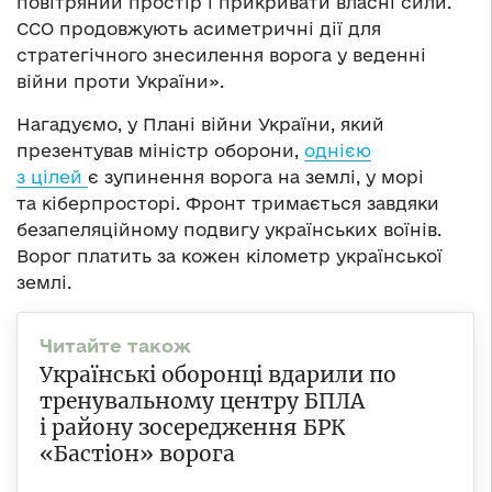
повітряний простір і прикривати власні сили.
ССО продовжують асиметричні дії для
стратегічного знесилення ворога у веденні
війни проти України».
Нагадуємо, у Плані війни України, який
презентував міністр оборони,
однією
з цілей
є зупинення ворога на землі, у морі
та кіберпросторі. Фронт тримається завдяки
безапеляційному подвигу українських воїнів.
Ворог платить за кожен кілометр української
землі.
Українські оборонці вдарили по
тренувальному центру БПЛА
і району зосередження БРК
«Бастіон» ворога