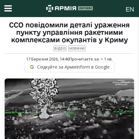
EN
ССО повідомили деталі ураження
пункту управління ракетними
комплексами окупантів у Криму
ВІДЕО
НОВИНИ
17 Березня 2026, 14:46
Прочитаєте за:
< 1
хв.
Слідкуйте за АрміяInform в Google