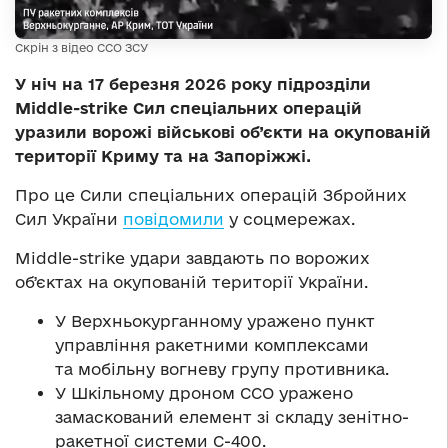
Скрін з відео ССО ЗСУ
У ніч на 17 березня 2026 року підрозділи
Middle-strike Сил спеціальних операцій
уразили ворожі військові об’єкти на окупованій
території Криму та на Запоріжжі.
Про це Сили спеціальних операцій Збройних
Сил України
повідомили
у соцмережах.
Middle-strike удари завдають по ворожих
обʼєктах на окупованій території України.
У Верхньокурганному уражено пункт
управління ракетними комплексами
та мобільну вогневу групу противника.
У Шкільному дроном ССО уражено
замаскований елемент зі складу зенітно-
ракетної системи С-400.