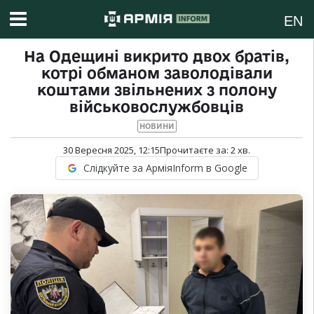
EN
На Одещині викрито двох братів,
котрі обманом заволодівали
коштами звільнених з полону
військовослужбовців
НОВИНИ
30 Вересня 2025, 12:15
Прочитаєте за:
2
хв.
Слідкуйте за АрміяInform в Google