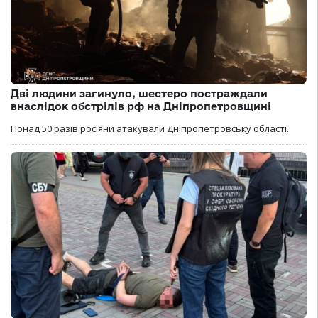
Дві людини загинуло, шестеро постраждали
внаслідок обстрілів рф на Дніпропетровщині
Понад 50 разів росіяни атакували Дніпропетровську області.