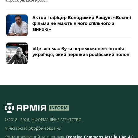
агресора. Цей крок…
Актор і офіцер Володимир Ращук: «Воєнні
фільми не мають нічого спільного з
війною»
«Це зло має бути переможене»: історія
українця, який пережив російський полон
© 2018 - 2026, ІНФОРМАЦІЙНЕ АГЕНТСТВО,
Міністерство оборони України
Контент доступний за ліцензією
Creative Commons Attribution 4.0