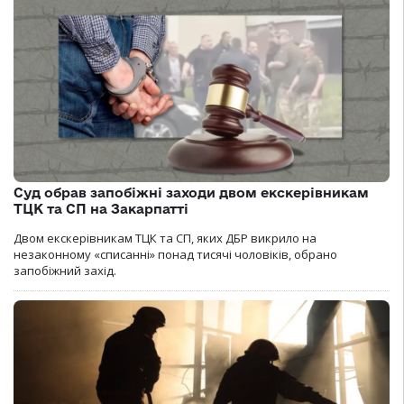
Суд обрав запобіжні заходи двом екскерівникам
ТЦК та СП на Закарпатті
Двом екскерівникам ТЦК та СП, яких ДБР викрило на
незаконному «списанні» понад тисячі чоловіків, обрано
запобіжний захід.