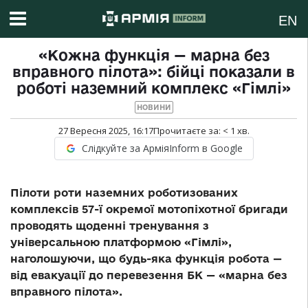
EN
«Кожна функція — марна без
вправного пілота»: бійці показали в
роботі наземний комплекс «Гімлі»
НОВИНИ
27 Вересня 2025, 16:17
Прочитаєте за:
< 1
хв.
Слідкуйте за АрміяInform в Google
Пілоти роти наземних роботизованих
комплексів 57-ї окремої мотопіхотної бригади
проводять щоденні тренування з
універсальною платформою «Гімлі»,
наголошуючи, що будь-яка функція робота —
від евакуації до перевезення БК — «марна без
вправного пілота».