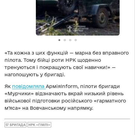
«Та кожна з цих функцій — марна без вправного
пілота. Тому бійці роти НРК щоденно
тренуються і покращують свої навички!» —
наголошують у бригаді.
Як
повідомляла
АрміяInform, пілоти бригади
«Мурчики» відзначають вкрай низький рівень
військової підготовки російського «гарматного
м’яса» на Вовчанському напрямку.
57 БРИГАДА
НРК «ГІМЛІ»