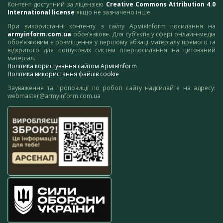
Контент доступний за ліцензією
Creative Commons Attribution 4.0
International license
якщо не зазначено інше.
При використанні контенту з сайту АрміяInform посилання на
armyinform.com.ua
обов’язкове. Для суб’єктів у сфері онлайн-медіа
обов’язковим є розміщення у першому абзаці матеріалу прямого та
відкритого для пошукових систем гіперпосилання на цитований
матеріал.
Політика користування сайтом АрміяInform
Політика використання файлів cookie
Зауваження та пропозиції по роботі сайту надсилайте на адресу:
webmaster@armyinform.com.ua