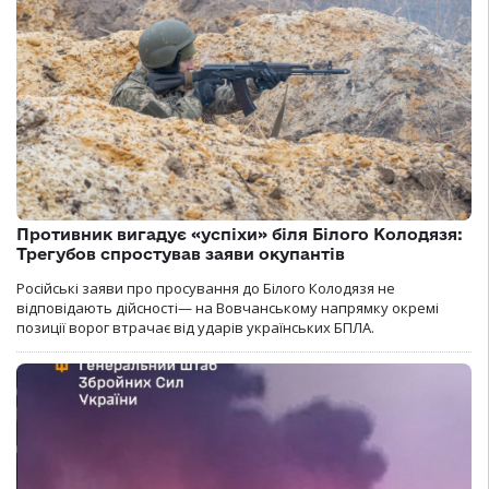
Противник вигадує «успіхи» біля Білого Колодязя:
Трегубов спростував заяви окупантів
Російські заяви про просування до Білого Колодязя не
відповідають дійсності— на Вовчанському напрямку окремі
позиції ворог втрачає від ударів українських БПЛА.