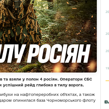
20
20
20
19
в та взяли у полон 4 росіян. Оператори СБС
 успішний рейд глибоко в тилу ворога.
 вибухи на нафтопереробних об’єктах, а також
 ударом опинилася база Чорноморського флоту
В