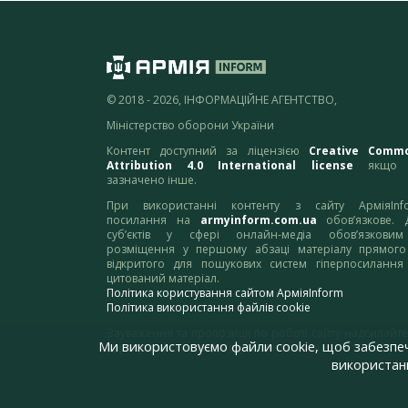
© 2018 - 2026, ІНФОРМАЦІЙНЕ АГЕНТСТВО,
Міністерство оборони України
Контент доступний за ліцензією
Creative Comm
Attribution 4.0 International license
якщо 
зазначено інше.
При використанні контенту з сайту АрміяInf
посилання на
armyinform.com.ua
обов’язкове. 
суб’єктів у сфері онлайн-медіа обов’язкови
розміщення у першому абзаці матеріалу прямого
відкритого для пошукових систем гіперпосилання
цитований матеріал.
Політика користування сайтом АрміяInform
Політика використання файлів cookie
Зауваження та пропозиції по роботі сайту надсилайте
Ми використовуємо файли cookie, щоб забезпе
адресу:
webmaster@armyinform.com.ua
використанн