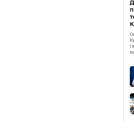
Д
п
т
К
С
К
і 
н