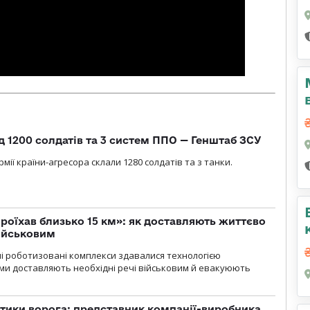
д 1200 солдатів та 3 систем ППО — Генштаб ЗСУ
мії країни-агресора склали 1280 солдатів та з танки.
проїхав близько 15 км»: як доставляють життєво
військовим
ні роботизовані комплекси здавалися технологією
ми доставляють необхідні речі військовим й евакуюють
тики ворога: представник компанії-виробника