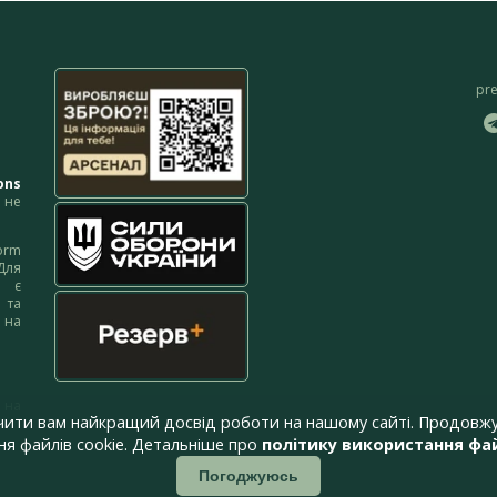
pr
ons
не
orm
Для
м є
 та
 на
 на
чити вам найкращий досвід роботи на нашому сайті. Продовжу
я файлів cookie. Детальніше про
політику використання фай
Погоджуюсь