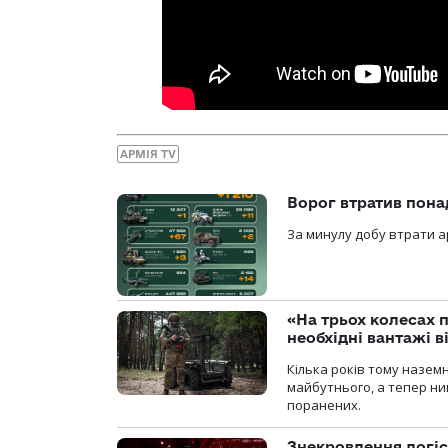
АРМІЯ TV
Ворог втратив пона
За минулу добу втрати ар
«На трьох колесах 
необхідні вантажі 
Кілька років тому назем
майбутнього, а тепер ни
поранених.
Знекровлення логіс