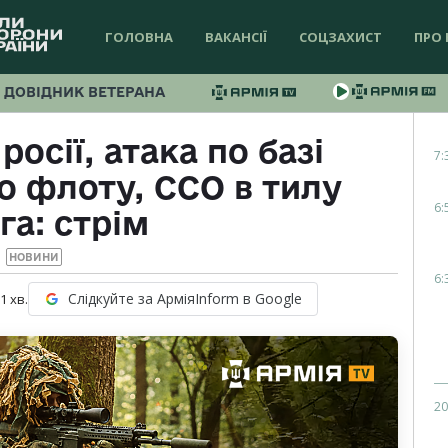
ГОЛОВНА
ВАКАНСІЇ
СОЦЗАХИСТ
ПРО 
ДОВІДНИК ВЕТЕРАНА
росії, атака по базі
7:
 флоту, ССО в тилу
6:
га: стрім
НОВИНИ
6:
Слідкуйте за АрміяInform в Google
 1
хв.
20