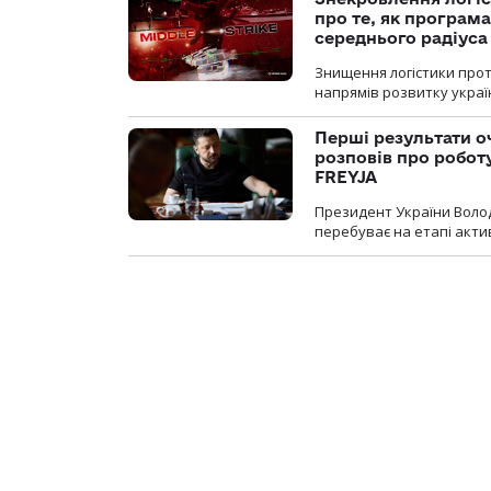
про те, як програм
середнього радіуса
Знищення логістики прот
напрямів розвитку украї
Перші результати о
розповів про робот
FREYJA
Президент України Воло
перебуває на етапі актив