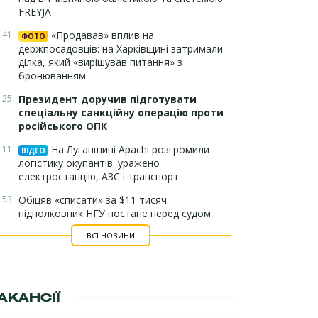
FREYJA
:41
«Продавав» вплив на
ФОТО
держпосадовців: на Харківщині затримали
ділка, який «вирішував питання» з
бронюванням
:25
Президент доручив підготувати
спеціальну санкційну операцію проти
російського ОПК
:11
На Луганщині Apachi розгромили
ВІДЕО
логістику окупантів: уражено
електростанцію, АЗС і транспорт
:53
Обіцяв «списати» за $11 тисяч:
підполковник НГУ постане перед судом
ВСІ НОВИНИ
АКАНСІЇ