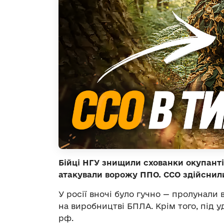
Бійці НГУ знищили схованки окупанті
атакували ворожу ППО. ССО здійснили
У росії вночі було гучно — пролунали
на виробництві БПЛА. Крім того, під
рф.