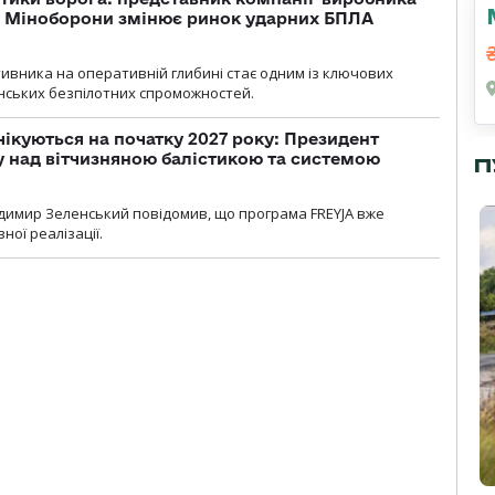
а Міноборони змінює ринок ударних БПЛА
ивника на оперативній глибині стає одним із ключових
нських безпілотних спроможностей.
чікуються на початку 2027 року: Президент
у над вітчизняною балістикою та системою
П
димир Зеленський повідомив, що програма FREYJA вже
ної реалізації.