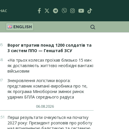
НАС
ENGLISH
35
Ворог втратив понад 1200 солдатів та
3 систем ППО — Генштаб ЗСУ
58
«На трьох колесах проїхав близько 15 км»:
як доставляють життєво необхідні вантажі
військовим
37
Знекровлення логістики ворога:
представник компанії-виробника про те,
як програма Міноборони змінює ринок
ударних БПЛА середнього радіуса
06.08.2026
:51
Перші результати очікуються на початку
2027 року: Президент розповів про роботу
над вітчизняною балістикою та системою