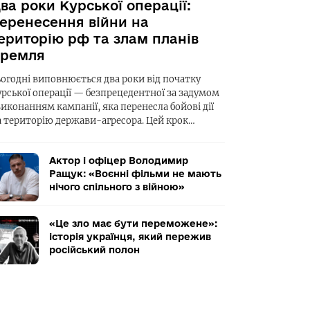
ва роки Курської операції:
еренесення війни на
ериторію рф та злам планів
ремля
ьогодні виповнюється два роки від початку
урської операції — безпрецедентної за задумом
виконанням кампанії, яка перенесла бойові дії
а територію держави-агресора. Цей крок…
Актор і офіцер Володимир
Ращук: «Воєнні фільми не мають
нічого спільного з війною»
«Це зло має бути переможене»:
історія українця, який пережив
російський полон