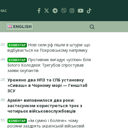
НАС
ENGLISH
:03
Нові сили рф пішли в штурм: що
КОМЕНТАР
відбувається на Покровському напрямку
:44
Противник вигадує «успіхи» біля
КОМЕНТАР
Білого Колодязя: Трегубов спростував
заяви окупантів
:26
Уражено два НПЗ та СПБ установку
«Сиваш» в Чорному морі — Генштаб
ЗСУ
:08
Армія+ виповнилося два роки:
застосунком користуються троє з
чотирьох військовослужбовців
:55
«Їм сумно і боляче»: чому
КОМЕНТАР
росіяни заздрять українській військовій