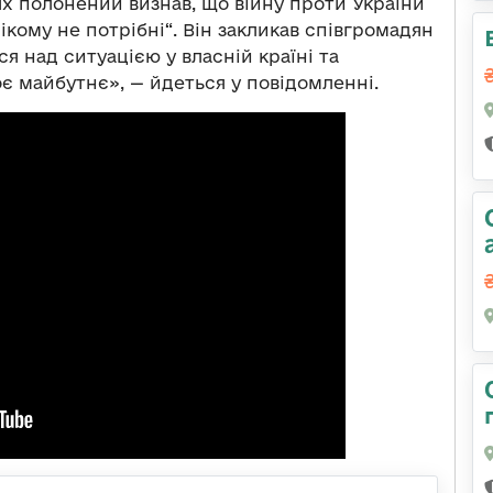
нях полонений визнав, що війну проти України
 нікому не потрібні“. Він закликав співгромадян
я над ситуацією у власній країні та
оє майбутнє», — йдеться у повідомленні.