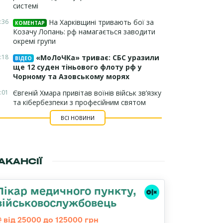
системі
:36
На Харківщині тривають бої за
КОМЕНТАР
Козачу Лопань: рф намагається заводити
окремі групи
:18
«МоЛоЧКа» триває: СБС уразили
ВІДЕО
ще 12 суден тіньового флоту рф у
Чорному та Азовському морях
:01
Євгеній Хмара привітав воїнів військ зв’язку
та кібербезпеки з професійним святом
ВСІ НОВИНИ
АКАНСІЇ
Лікар медичного пункту,
військовослужбовець
від 25000 до 125000 грн