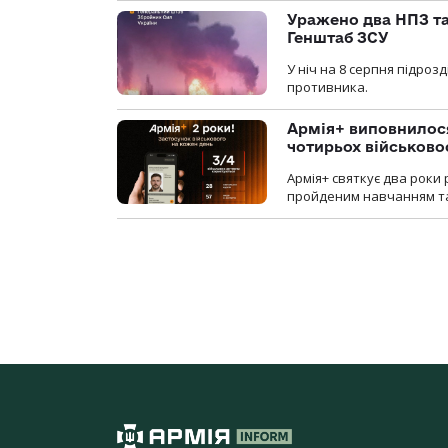
Уражено два НПЗ та
Генштаб ЗСУ
У ніч на 8 серпня підроз
противника.
Армія+ виповнилося
чотирьох військов
Армія+ святкує два роки 
пройденим навчанням та