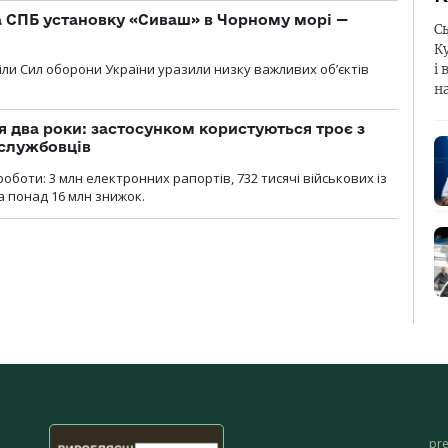
 СПБ установку «Сиваш» в Чорному морі —
С
К
діли Сил оборони України уразили низку важливих об’єктів
і 
н
 два роки: застосунком користуються троє з
ослужбовців
роботи: 3 млн електронних рапортів, 732 тисячі військових із
 понад 16 млн знижок.
pr