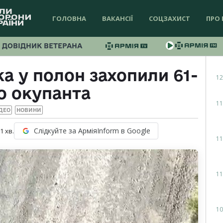
ГОЛОВНА
ВАКАНСІЇ
СОЦЗАХИСТ
ПРО 
ДОВІДНИК ВЕТЕРАНА
а у полон захопили 61-
12
о окупанта
11
ДЕО
НОВИНИ
Слідкуйте за АрміяInform в Google
 1
хв.
11
11
10