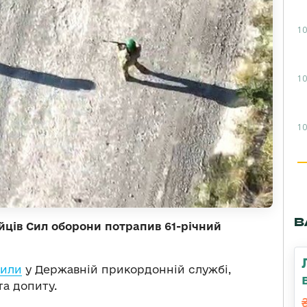
10
10
10
В
йців Сил оборони потрапив 61-річний
мили
у Державній прикордонній службі,
та допиту.