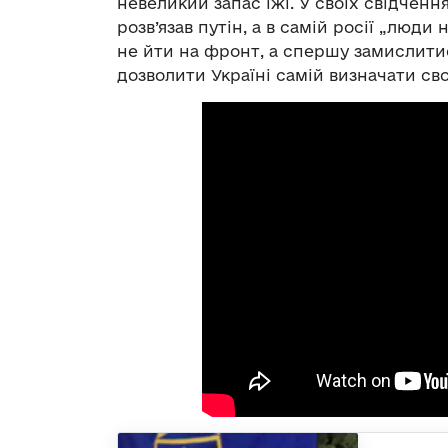
невеликий запас їжі. У своїх свідчен
розв’язав путін, а в самій росії „люди
не йти на фронт, а спершу замислитис
дозволити Україні самій визначати св