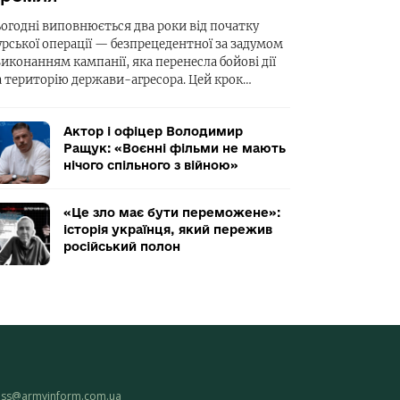
ьогодні виповнюється два роки від початку
урської операції — безпрецедентної за задумом
виконанням кампанії, яка перенесла бойові дії
а територію держави-агресора. Цей крок…
Актор і офіцер Володимир
Ращук: «Воєнні фільми не мають
нічого спільного з війною»
«Це зло має бути переможене»:
історія українця, який пережив
російський полон
ess@armyinform.com.ua