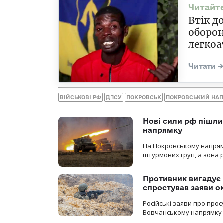
Втік д
оборон
легкоа
ВІЙСЬКОВІ РФ
ДПСУ
ПОКРОВСЬК
ПОКРОВСЬКИЙ НА
Нові сили рф пішли
напрямку
На Покровському напрямку
штурмових груп, а зона р
Противник вигадує 
спростував заяви о
Російські заяви про про
Вовчанському напрямку о