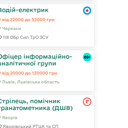
Водій-електрик
від 22000 до 52000 грн
Черкаси
118 ОБр Сил ТрО ЗСУ
Офіцер інформаційно-
аналітичної групи
від 20000 до 120000 грн
Львів, Львівська область
Стрілець, помічник
гранатометника (ДШВ)
Яворів
Яворівський РТЦК та СП