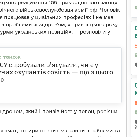
дкого реагування 105 прикордонного загону
річного військовослужбовця армії рф. Чоловік
я працював у цивільних професіях і не мав
та проблеми зі здоров’ям, у травні цього року
турми українських позицій», — розповіли у
ЗСУ спробували з’ясувати, чи є у
них окупантів совість — що з цього
о
 дроном, який і привів його у полон, росіянин
автомат, чотири повних магазини з набоями та