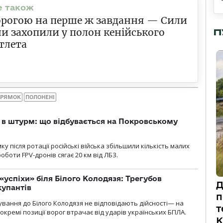
орогою на перше ж завдання — Сили
и захопили у полон кенійського
П
тлета
ПРЯМОК
ПОЛОНЕНІ
 в штурм: що відбувається на Покровському
 після ротації російські війська збільшили кількість малих
оботи FPV-дронів сягає 20 км від ЛБЗ.
«успіхи» біля Білого Колодязя: Трегубов
Д
купантів
п
сування до Білого Колодязя не відповідають дійсності— на
т
кремі позиції ворог втрачає від ударів українських БПЛА.
К