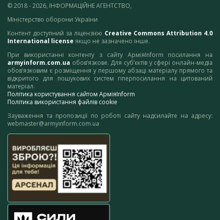
© 2018 - 2026, ІНФОРМАЦІЙНЕ АГЕНТСТВО,
Міністерство оборони України
Контент доступний за ліцензією
Creative Commons Attribution 4.0
International license
якщо не зазначено інше.
При використанні контенту з сайту АрміяInform посилання на
armyinform.com.ua
обов’язкове. Для суб’єктів у сфері онлайн-медіа
обов’язковим є розміщення у першому абзаці матеріалу прямого та
відкритого для пошукових систем гіперпосилання на цитований
матеріал.
Політика користування сайтом АрміяInform
Політика використання файлів cookie
Зауваження та пропозиції по роботі сайту надсилайте на адресу:
webmaster@armyinform.com.ua