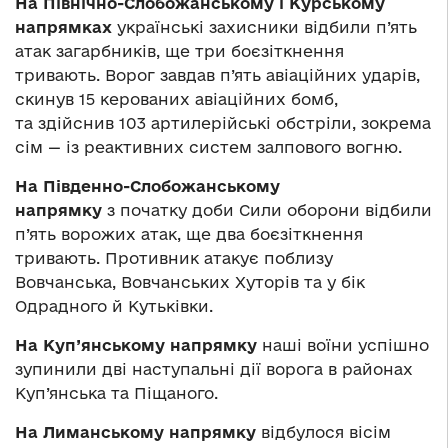
На Північно-Слобожанському і Курському
напрямках
українські захисники відбили п’ять
атак загарбників, ще три боєзіткнення
тривають. Ворог завдав п’ять авіаційних ударів,
скинув 15 керованих авіаційних бомб,
та здійснив 103 артилерійські обстріли, зокрема
сім — із реактивних систем залпового вогню.
На Південно-Слобожанському
напрямку
з початку доби Сили оборони відбили
п’ять ворожих атак, ще два боєзіткнення
тривають. Противник атакує поблизу
Вовчанська, Вовчанських Хуторів та у бік
Одрадного й Кутьківки.
На Куп’янському напрямку
наші воїни успішно
зупинили дві наступальні дії ворога в районах
Куп’янська та Піщаного.
На Лиманському напрямку
відбулося вісім