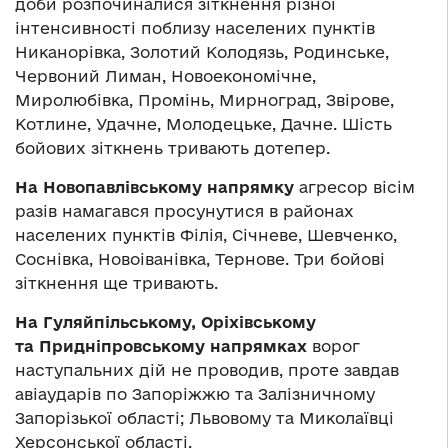
доби розпочиналися зіткнення різної
інтенсивності поблизу населених пунктів
Никанорівка, Золотий Колодязь, Родинське,
Червоний Лиман, Новоекономічне,
Миролюбівка, Промінь, Мирноград, Звірове,
Котлине, Удачне, Молодецьке, Дачне. Шість
бойових зіткнень тривають дотепер.
На Новопавлівському напрямку
агресор вісім
разів намагався просунутися в районах
населених пунктів Філія, Січневе, Шевченко,
Соснівка, Новоіванівка, Тернове. Три бойові
зіткнення ще тривають.
На Гуляйпільському, Оріхівському
та Придніпровському напрямках
ворог
наступальних дій не проводив, проте завдав
авіаударів по Запоріжжю та Залізничному
Запорізької області; Львовому та Миколаївці
Херсонської області.