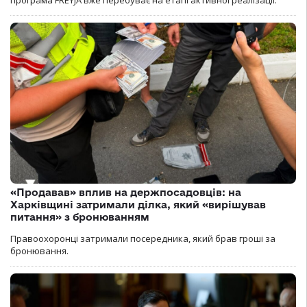
програма FREYJA вже перебуває на етапі активної реалізації.
«Продавав» вплив на держпосадовців: на
Харківщині затримали ділка, який «вирішував
питання» з бронюванням
Правоохоронці затримали посередника, який брав гроші за
бронювання.