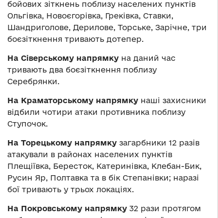
бойових зіткнень поблизу населених пунктів
Ольгівка, Новоєгорівка, Греківка, Ставки,
Шандриголове, Дерилове, Торське, Зарічне, три
боєзіткнення тривають дотепер.
На Сіверському напрямку
на даний час
тривають два боєзіткнення поблизу
Серебрянки.
На Краматорському напрямку
наші захисники
відбили чотири атаки противника поблизу
Ступочок.
На Торецькому напрямку
загарбники 12 разів
атакували в районах населених пунктів
Плещіївка, Бересток, Катеринівка, Клебан-Бик,
Русин Яр, Полтавка та в бік Степанівки; наразі
бої тривають у трьох локаціях.
На Покровському напрямку
32 рази протягом