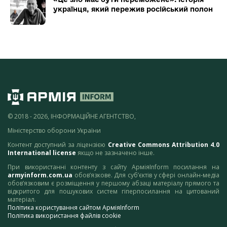
українця, який пережив російський полон
© 2018 - 2026, ІНФОРМАЦІЙНЕ АГЕНТСТВО,
Міністерство оборони України
Контент доступний за ліцензією
Creative Commons Attribution 4.0
International license
якщо не зазначено інше.
При використанні контенту з сайту АрміяInform посилання на
armyinform.com.ua
обов’язкове. Для суб’єктів у сфері онлайн-медіа
обов’язковим є розміщення у першому абзаці матеріалу прямого та
відкритого для пошукових систем гіперпосилання на цитований
матеріал.
Політика користування сайтом АрміяInform
Політика використання файлів cookie