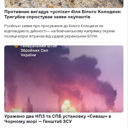
Противник вигадує «успіхи» біля Білого Колодязя:
Трегубов спростував заяви окупантів
Російські заяви про просування до Білого Колодязя не
відповідають дійсності— на Вовчанському напрямку окремі
позиції ворог втрачає від ударів українських БПЛА.
Уражено два НПЗ та СПБ установку «Сиваш» в
Чорному морі — Генштаб ЗСУ