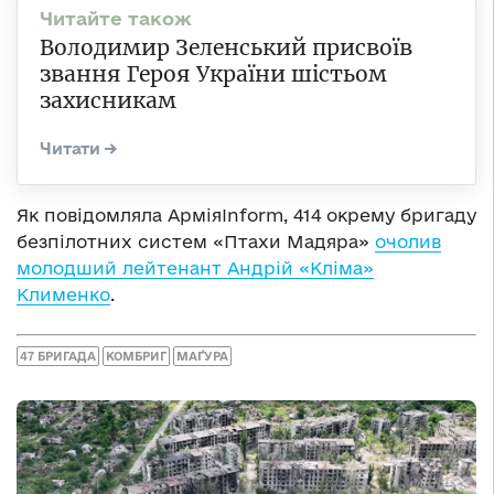
Володимир Зеленський присвоїв
звання Героя України шістьом
захисникам
Як повідомляла АрміяInform, 414 окрему бригаду
безпілотних систем «Птахи Мадяра»
очолив
молодший лейтенант Андрій «Кліма»
Клименко
.
47 БРИГАДА
КОМБРИГ
МАҐУРА