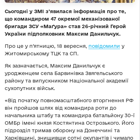
Сьогодні у ЗМІ з’явилася інформація про те,
що командиром 47 окремої механізованої
бригади ЗСУ «Маґура» став 26-річний Герой
України підполковник Максим Данильчук.
Про це у п’ятницю, 18 вересня,
повідомили
у
Житомирському ТЦК та СП.
Як зазначається, Максим Данильчук є
уродженцем села Барвинівка Звягельського
району та випускником Національної академії
сухопутних військ.
«Від початку повномасштабного вторгнення РФ
він пройшов шлях від командира роти до
начальника штабу та командира батальйону 30-ї
ОМБр імені князя Костянтина Острозького. Його
підрозділ тримав оборону на Донеччині та
Харківщині, знищивши сотні окупантів і чимало