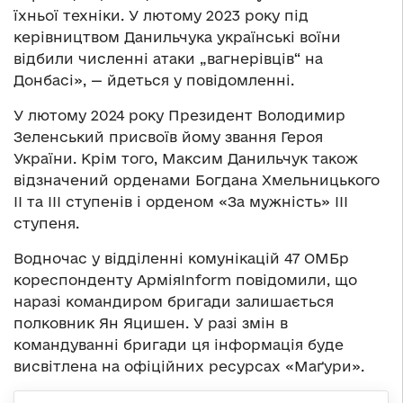
їхньої техніки. У лютому 2023 року під
керівництвом Данильчука українські воїни
відбили численні атаки „вагнерівців“ на
Донбасі», — йдеться у повідомленні.
У лютому 2024 року Президент Володимир
Зеленський присвоїв йому звання Героя
України. Крім того, Максим Данильчук також
відзначений орденами Богдана Хмельницького
ІІ та ІІІ ступенів і орденом «За мужність» ІІІ
ступеня.
Водночас у відділенні комунікацій 47 ОМБр
кореспонденту АрміяInform повідомили, що
наразі командиром бригади залишається
полковник Ян Яцишен. У разі змін в
командуванні бригади ця інформація буде
висвітлена на офіційних ресурсах «Маґури».