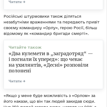
Російські штурмовики також діляться
незабутніми враженнями та передають привіт
своєму командиру «Орлу», герою Росії, більш
відомому як «командир бригади смерті».
«Два кулемети в „заградотряд“ —
і погнали їх уперед»: що чекає
на ухилянтів, «Десні» розповіли
полонені
«Якщо у мене буде можливість з «Орлом» за
його накази, що він так людей закидав сюди.