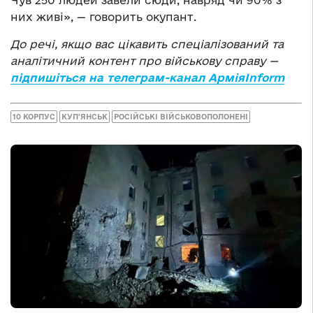
Чув 250 людей завели сюди, навряд чи 90% з
них живі», — говорить окупант.
До речі, якщо вас цікавить спеціалізований та
аналітичний контент про військову справу —
підпишіться на телеграм-канал АрміяInform
10 КОРПУС
КУПʼЯНСЬК
РОСІЙСЬКІ ВІЙСЬКОВОПОЛОНЕНІ