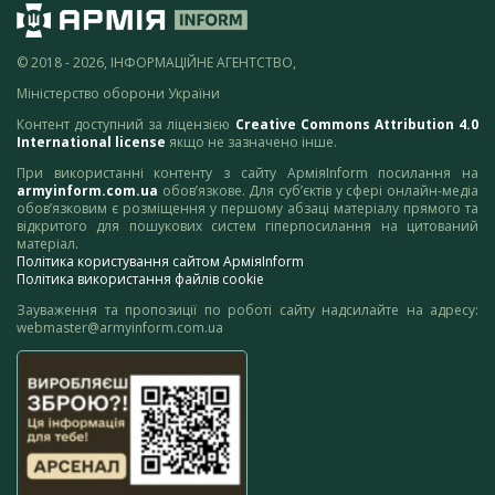
© 2018 - 2026, ІНФОРМАЦІЙНЕ АГЕНТСТВО,
Міністерство оборони України
Контент доступний за ліцензією
Creative Commons Attribution 4.0
International license
якщо не зазначено інше.
При використанні контенту з сайту АрміяInform посилання на
armyinform.com.ua
обов’язкове. Для суб’єктів у сфері онлайн-медіа
обов’язковим є розміщення у першому абзаці матеріалу прямого та
відкритого для пошукових систем гіперпосилання на цитований
матеріал.
Політика користування сайтом АрміяInform
Політика використання файлів cookie
Зауваження та пропозиції по роботі сайту надсилайте на адресу:
webmaster@armyinform.com.ua