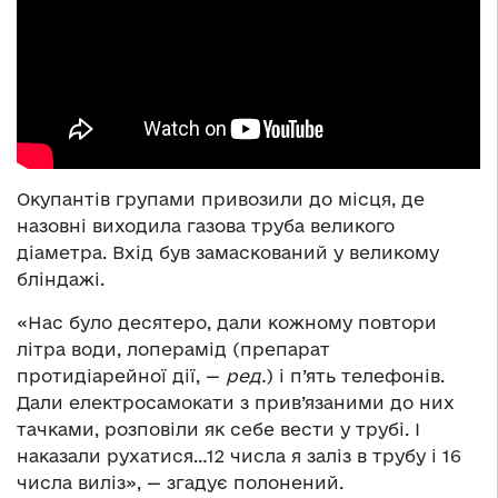
Окупантів групами привозили до місця, де
назовні виходила газова труба великого
діаметра. Вхід був замаскований у великому
бліндажі.
«Нас було десятеро, дали кожному повтори
літра води, лоперамід (препарат
протидіарейної дії, —
ред.
) і п’ять телефонів.
Дали електросамокати з прив’язаними до них
тачками, розповіли як себе вести у трубі. І
наказали рухатися…12 числа я заліз в трубу і 16
числа виліз», — згадує полонений.