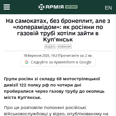
EN
На самокатах, без бронеплит, але з
«лоперамідом»: як росіяни по
газовій трубі хотіли зайти в
Купʼянськ
ВІДЕО
НОВИНИ
18 Вересня 2025, 19:21
Прочитаєте за:
2
хв.
Слідкуйте за АрміяInform в Google
Групи росіян зі складу 68 мотострілецької
дивізії 122 полку рф по чотири дні
пробиралися через газову трубу до околиць
міста Купʼянськ.
Про це розповіли полонені російські
військовослужбовці у відео, опублікованому на