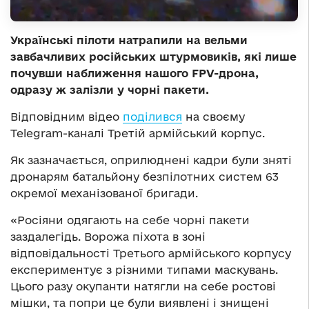
Українські пілоти натрапили на вельми
завбачливих російських штурмовиків, які лише
почувши наближення нашого FPV-дрона,
одразу ж залізли у чорні пакети.
Відповідним відео
поділився
на своєму
Telegram-каналі Третій армійський корпус.
Як зазначається, оприлюднені кадри були зняті
дронарям батальйону безпілотних систем 63
окремої механізованої бригади.
«Росіяни одягають на себе чорні пакети
заздалегідь. Ворожа піхота в зоні
відповідальності Третього армійського корпусу
експериментує з різними типами маскувань.
Цього разу окупанти натягли на себе ростові
мішки, та попри це були виявлені і знищені