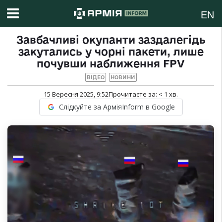
EN
Завбачливі окупанти заздалегідь
закутались у чорні пакети, лише
почувши наближення FPV
ВІДЕО
НОВИНИ
15 Вересня 2025, 9:52
Прочитаєте за:
< 1
хв.
Слідкуйте за АрміяInform в Google