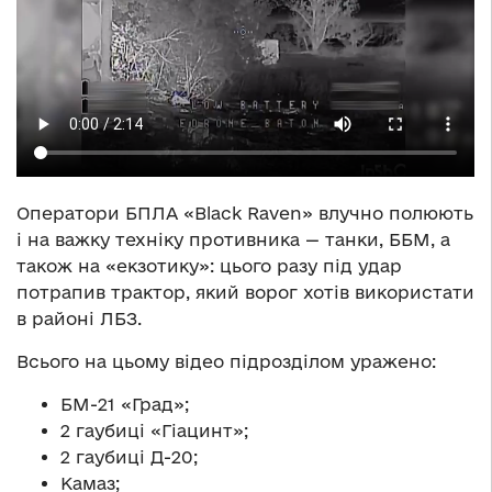
Оператори БПЛА «Black Raven» влучно полюють
і на важку техніку противника — танки, ББМ, а
також на «екзотику»: цього разу під удар
потрапив трактор, який ворог хотів використати
в районі ЛБЗ.
Всього на цьому відео підрозділом уражено:
БМ-21 «Град»;
2 гаубиці «Гіацинт»;
2 гаубиці Д-20;
Камаз;