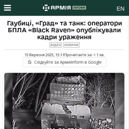
EN
Гаубиці, «Град» та танк: оператори
БПЛА «Black Raven» опублікували
кадри ураження
ВІДЕО
НОВИНИ
15 Вересня 2025, 15:11
Прочитаєте за:
< 1
хв.
Слідкуйте за АрміяInform в Google