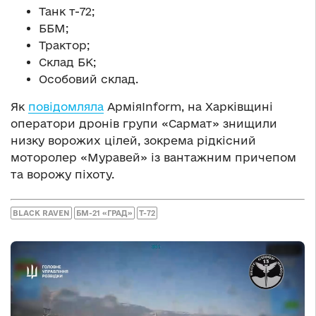
Танк т-72;
ББМ;
Трактор;
Склад БК;
Особовий склад.
Як
повідомляла
АрміяInform, на Харківщині
оператори дронів групи «Сармат» знищили
низку ворожих цілей, зокрема рідкісний
моторолер «Муравей» із вантажним причепом
та ворожу піхоту.
BLACK RAVEN
БМ-21 «ГРАД»
Т-72