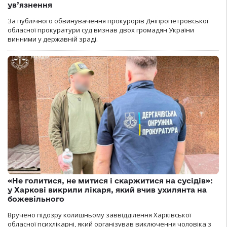
ув’язнення
За публічного обвинувачення прокурорів Дніпропетровської
обласної прокуратури суд визнав двох громадян України
винними у державній зраді.
«Не голитися, не митися і скаржитися на сусідів»:
у Харкові викрили лікаря, який вчив ухилянта на
божевільного
Вручено підозру колишньому заввідділення Харківської
обласної психлікарні, який організував виключення чоловіка з