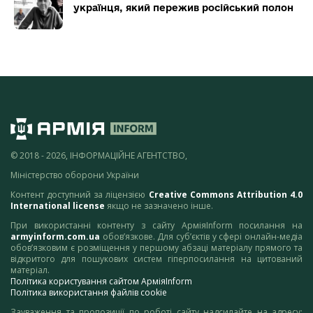
українця, який пережив російський полон
© 2018 - 2026, ІНФОРМАЦІЙНЕ АГЕНТСТВО,
Міністерство оборони України
Контент доступний за ліцензією
Creative Commons Attribution 4.0
International license
якщо не зазначено інше.
При використанні контенту з сайту АрміяInform посилання на
armyinform.com.ua
обов’язкове. Для суб’єктів у сфері онлайн-медіа
обов’язковим є розміщення у першому абзаці матеріалу прямого та
відкритого для пошукових систем гіперпосилання на цитований
матеріал.
Політика користування сайтом АрміяInform
Політика використання файлів cookie
Зауваження та пропозиції по роботі сайту надсилайте на адресу: