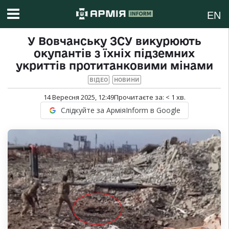
EN
У Вовчанську ЗСУ викурюють
окупантів з їхніх підземних
укриттів протитанковими мінами
ВІДЕО
НОВИНИ
14 Вересня 2025, 12:49
Прочитаєте за:
< 1
хв.
Слідкуйте за АрміяInform в Google