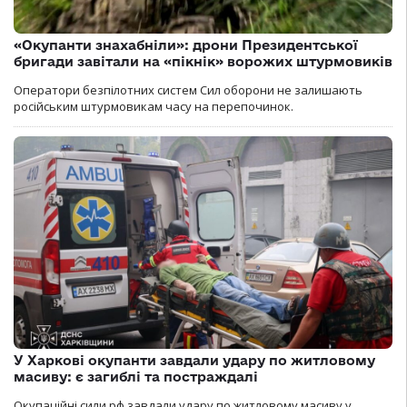
«Окупанти знахабніли»: дрони Президентської
бригади завітали на «пікнік» ворожих штурмовиків
Оператори безпілотних систем Сил оборони не залишають
російським штурмовикам часу на перепочинок.
У Харкові окупанти завдали удару по житловому
масиву: є загиблі та постраждалі
Окупаційні сили рф завдали удару по житловому масиву у