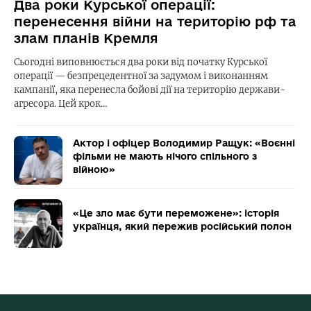
Два роки Курської операції:
перенесення війни на територію рф та
злам планів Кремля
Сьогодні виповнюється два роки від початку Курської
операції — безпрецедентної за задумом і виконанням
кампанії, яка перенесла бойові дії на територію держави-
агресора. Цей крок…
Актор і офіцер Володимир Ращук: «Воєнні
фільми не мають нічого спільного з
війною»
«Це зло має бути переможене»: історія
українця, який пережив російський полон