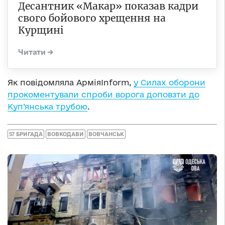
Десантник «Макар» показав кадри
свого бойового хрещення на
Курщині
Як повідомляла АрміяInform,
у Силах оборони
прокоментували спроби ворога доповзти до
Куп’янська трубою
.
57 БРИГАДА
ВОВКОДАВИ
ВОВЧАНСЬК