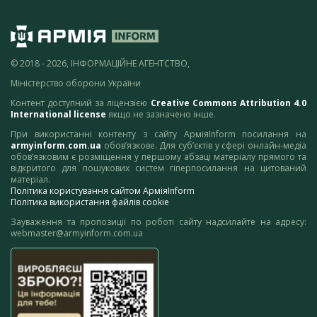
© 2018 - 2026, ІНФОРМАЦІЙНЕ АГЕНТСТВО,
Міністерство оборони України
Контент доступний за ліцензією
Creative Commons Attribution 4.0
International license
якщо не зазначено інше.
При використанні контенту з сайту АрміяInform посилання на
armyinform.com.ua
обов’язкове. Для суб’єктів у сфері онлайн-медіа
обов’язковим є розміщення у першому абзаці матеріалу прямого та
відкритого для пошукових систем гіперпосилання на цитований
матеріал.
Політика користування сайтом АрміяInform
Політика використання файлів cookie
Зауваження та пропозиції по роботі сайту надсилайте на адресу:
webmaster@armyinform.com.ua