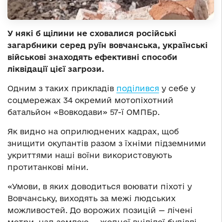
У някі б щілини не сховалися російські
загарбники серед руїн вовчанська, українські
військові знаходять ефективні способи
ліквідації цієї загрози.
Одним з таких прикладів
поділився
у себе у
соцмережах 34 окремий мотопіхотний
батальйон «Вовкодави» 57-ї ОМПБр.
Як видно на оприлюднених кадрах, щоб
знищити окупантів разом з їхніми підземними
укриттями наші воїни використовують
протитанкові міни.
«Умови, в яких доводиться воювати піхоті у
Вовчанську, виходять за межі людських
можливостей. До ворожих позицій — лічені
метри, над землею — жодної вцілілої будівлі,