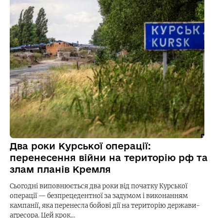
Два роки Курської операції:
перенесення війни на територію рф та
злам планів Кремля
Сьогодні виповнюється два роки від початку Курської
операції — безпрецедентної за задумом і виконанням
кампанії, яка перенесла бойові дії на територію держави-
агресора. Цей крок…