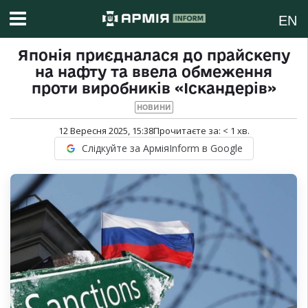
EN
Японія приєдналася до прайскепу
на нафту та ввела обмеження
проти виробників «Іскандерів»
НОВИНИ
12 Вересня 2025, 15:38
Прочитаєте за:
< 1
хв.
Слідкуйте за АрміяInform в Google