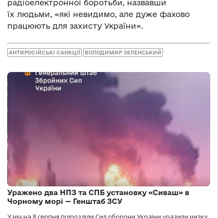
радіоелектронної боротьби, назвавши
їх людьми, «які невидимо, але дуже фахово
працюють для захисту України».
АНТИРОСІЙСЬКІ САНКЦІЇ
ВОЛОДИМИР ЗЕЛЕНСЬКИЙ
Уражено два НПЗ та СПБ установку «Сиваш» в
Чорному морі — Генштаб ЗСУ
У ніч на 8 серпня підрозділи Сил оборони України уразили низку