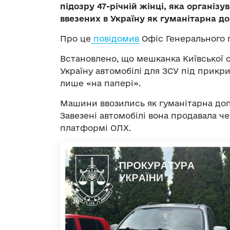
підозру 47-річній жінці, яка організ
ввезених в Україну як гуманітарна д
Про це
повідомив
Офіс Генерального 
Встановлено, що мешканка Київської о
Україну автомобілі для ЗСУ під прикр
лише «на папері».
Машини ввозились як гуманітарна допо
Завезені автомобілі вона продавала ч
платформі ОЛХ.