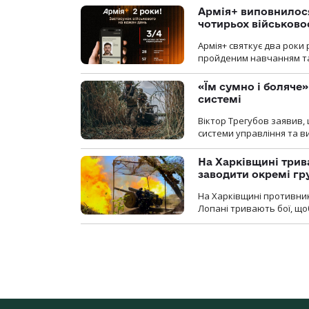
Армія+ виповнилося
чотирьох військов
Армія+ святкує два роки 
пройденим навчанням та
«Їм сумно і боляче»
системі
Віктор Трегубов заявив, 
системи управління та в
На Харківщині трив
заводити окремі гр
На Харківщині противник
Лопані тривають бої, щоб