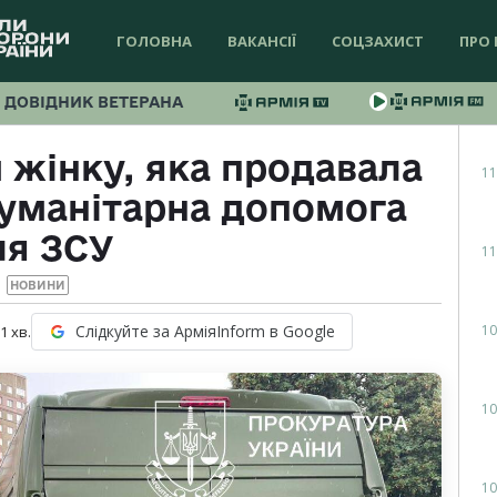
ГОЛОВНА
ВАКАНСІЇ
СОЦЗАХИСТ
ПРО 
ДОВІДНИК ВЕТЕРАНА
 жінку, яка продавала
11
 гуманітарна допомога
ля ЗСУ
11
НОВИНИ
10
Слідкуйте за АрміяInform в Google
 1
хв.
10
10