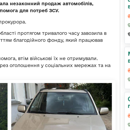
увала незаконний продаж автомобілів,
опомога для потреб ЗСУ.
прокурора.
бласті протягом тривалого часу завозила в
иттям благодійного фонду, який працював
мога, втім військові їх не отримували.
ерез оголошення у соціальних мережах та на