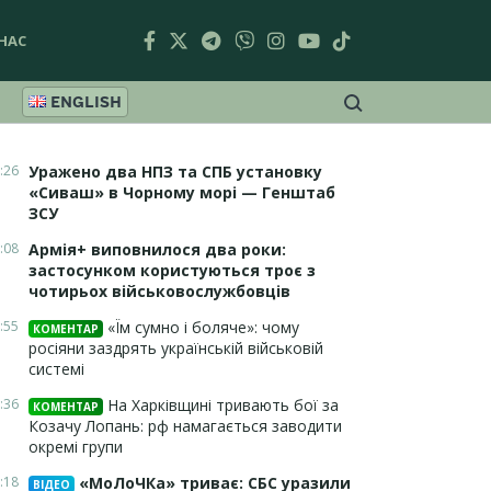
НАС
ENGLISH
:26
Уражено два НПЗ та СПБ установку
«Сиваш» в Чорному морі — Генштаб
ЗСУ
:08
Армія+ виповнилося два роки:
застосунком користуються троє з
чотирьох військовослужбовців
:55
«Їм сумно і боляче»: чому
КОМЕНТАР
росіяни заздрять українській військовій
системі
:36
На Харківщині тривають бої за
КОМЕНТАР
Козачу Лопань: рф намагається заводити
окремі групи
:18
«МоЛоЧКа» триває: СБС уразили
ВІДЕО