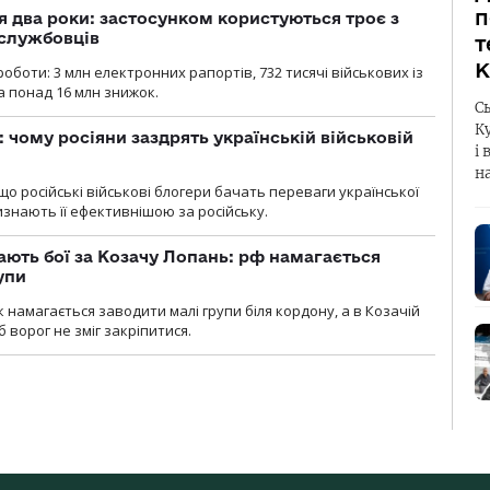
п
 два роки: застосунком користуються троє з
ослужбовців
т
К
роботи: 3 млн електронних рапортів, 732 тисячі військових із
 понад 16 млн знижок.
С
К
: чому росіяни заздрять українській військовій
і 
н
що російські військові блогери бачать переваги української
изнають її ефективнішою за російську.
ають бої за Козачу Лопань: рф намагається
упи
 намагається заводити малі групи біля кордону, а в Козачій
 ворог не зміг закріпитися.