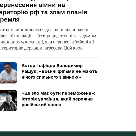
еренесення війни на
ериторію рф та злам планів
ремля
ьогодні виповнюється два роки від початку
урської операції — безпрецедентної за задумом
виконанням кампанії, яка перенесла бойові дії
а територію держави-агресора. Цей крок…
Актор і офіцер Володимир
Ращук: «Воєнні фільми не мають
нічого спільного з війною»
«Це зло має бути переможене»:
історія українця, який пережив
російський полон