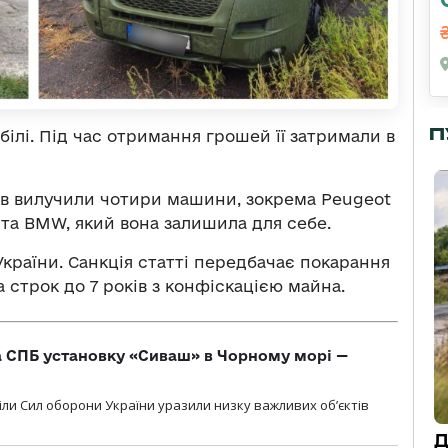
П
ілі. Під час отримання грошей її затримали в
ків вилучили чотири машини, зокрема Peugeot
o, та BMW, який вона залишила для себе.
КК України. Санкція статті передбачає покарання
а строк до 7 років з конфіскацією майна.
 СПБ установку «Сиваш» в Чорному морі —
діли Сил оборони України уразили низку важливих об’єктів
Д