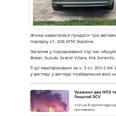
Жінка намагалася продати три автомоб
порядку ст. 208 КПК України.
Загалом у підозрюваної під час обшу
Boxer, Suzuki Grand Vitara, KIA Sorent
Її дії кваліфіковано за ч. 3 ст. 201-2 
у вигляді у вигляді позбавлення волі н
Уражено два НПЗ та
Генштаб ЗСУ
У ніч на 8 серпня підроз
противника.