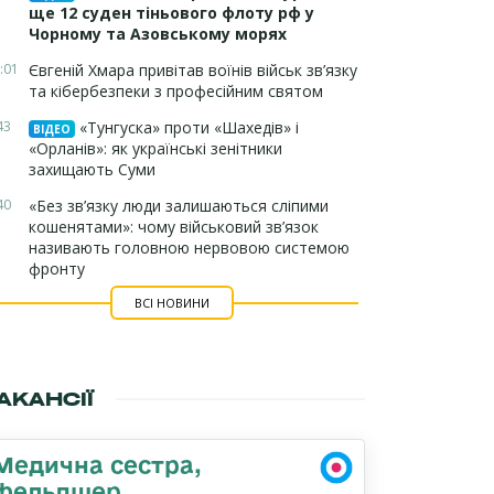
ще 12 суден тіньового флоту рф у
Чорному та Азовському морях
:01
Євгеній Хмара привітав воїнів військ зв’язку
та кібербезпеки з професійним святом
43
«Тунгуска» проти «Шахедів» і
ВІДЕО
«Орланів»: як українські зенітники
захищають Суми
40
«Без зв’язку люди залишаються сліпими
кошенятами»: чому військовий зв’язок
називають головною нервовою системою
фронту
ВСІ НОВИНИ
АКАНСІЇ
Медична сестра,
фельдшер,