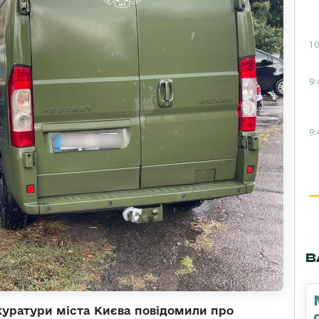
10
9:
9:
В
уратури міста Києва повідомили про