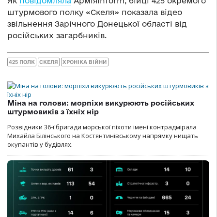
Як
повідомляла
АрміяInform, бійці 425 окремого
штурмового полку «Скеля» показала відео
звільнення Зарічного Донецької області від
російських загарбників.
425 ПОЛК
СКЕЛЯ
ХРОНІКА ВІЙНИ
Міна на голови: морпіхи викурюють російських
штурмовиків з їхніх нір
Розвідники 36-ї бригади морської піхоти імені контрадмірала
Михайла Білінського на Костянтинівському напрямку нищать
окупантів у будівлях.