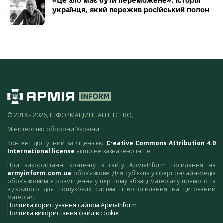
«Це зло має бути переможене»: історія
українця, який пережив російський полон
© 2018 - 2026, ІНФОРМАЦІЙНЕ АГЕНТСТВО,
Міністерство оборони України
Контент доступний за ліцензією
Creative Commons Attribution 4.0
International license
якщо не зазначено інше.
При використанні контенту з сайту АрміяInform посилання на
armyinform.com.ua
обов’язкове. Для суб’єктів у сфері онлайн-медіа
обов’язковим є розміщення у першому абзаці матеріалу прямого та
відкритого для пошукових систем гіперпосилання на цитований
матеріал.
Політика користування сайтом АрміяInform
Політика використання файлів cookie