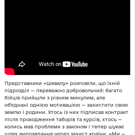
Представники «Шквалу» розповіли, що їхній
підрозділ — переважно добровольчий: багато
бійців прийшли з різним минулим, але
об’єднані однією мотивацією — захистити свою
землю і родини. Хтось із них підписав контракт
після проходження таборів та курсів, хтось —
колись мав проблеми з законом і тепер шукає
шлях виправдання через захист країни. «Ми —