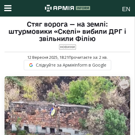
EN
Стяг ворога — на землі:
штурмовики «Скелі» вибили ДРГ і
звільнили Філію
НОВИНИ
12 Вересня 2025, 18:21
Прочитаєте за:
2
хв.
Слідкуйте за АрміяInform в Google