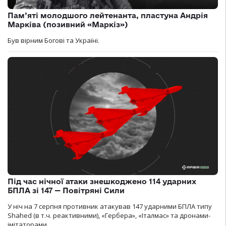
Пам’яті молодшого лейтенанта, пластуна Андрія
Марківа (позивний «Маркіз»)
Був вірним Богові та Україні.
Під час нічної атаки знешкоджено 114 ударних
БПЛА зі 147 — Повітряні Сили
У ніч на 7 серпня противник атакував 147 ударними БПЛА типу
Shahed (в т.ч. реактивними), «Гербера», «Італмас» та дронами-
імітаторами.