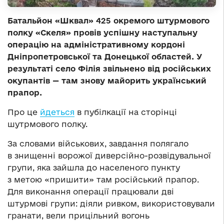
Батальйон «Шквал» 425 окремого штурмового
полку «Скеля» провів успішну наступальну
операцію на адміністративному кордоні
Дніпропетровської та Донецької областей. У
результаті село Філія звільнено від російських
окупантів — там знову майорить український
прапор.
Про це
йдеться
в пубілкації на сторінці
шутрмового полку.
За словами військових, завдання полягало
в знищенні ворожої диверсійно-розвідувальної
групи, яка зайшла до населеного пункту
з метою «пришити» там російський прапор.
Для виконання операції працювали дві
штурмові групи: діяли ривком, використовували
гранати, вели прицільний вогонь