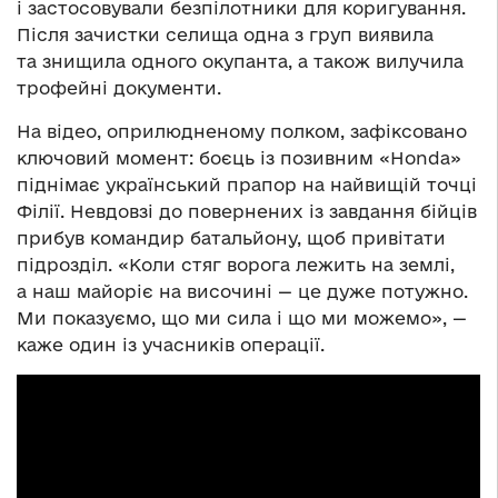
і застосовували безпілотники для коригування.
Після зачистки селища одна з груп виявила
та знищила одного окупанта, а також вилучила
трофейні документи.
На відео, оприлюдненому полком, зафіксовано
ключовий момент: боєць із позивним «Honda»
піднімає український прапор на найвищій точці
Філії. Невдовзі до повернених із завдання бійців
прибув командир батальйону, щоб привітати
підрозділ. «Коли стяг ворога лежить на землі,
а наш майоріє на височині — це дуже потужно.
Ми показуємо, що ми сила і що ми можемо», —
каже один із учасників операції.