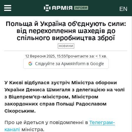
EN
Польща й Україна об’єднують сили:
від перехоплення шахедів до
спільного виробництва зброї
НОВИНИ
12 Вересня 2025, 15:55
Прочитаєте за:
< 1
хв.
Слідкуйте за АрміяInform в Google
У Києві відбулася зустріч Міністра оборони
України Дениса Шмигаля з делегацією на чолі
з Віцепрем’єр-міністром, Міністром
закордонних справ Польщі Радославом
Сікорським.
Про це йдеться у повідомленні в
Телеграм-
каналі
міністра.