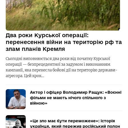
Два роки Курської операції:
перенесення війни на територію рф та
злам планів Кремля
Сьогодні виповнюється два роки від початку Курської
операції — безпрецедентної за задумом і виконанням
кампанії, яка перенесла бойові дії на територію держави-
агресора. Цей крок…
Актор і офіцер Володимир Ращук: «Воєнні
фільми не мають нічого спільного з
війною»
«Це зло має бути переможене»: історія
українця, який пережив російський полон