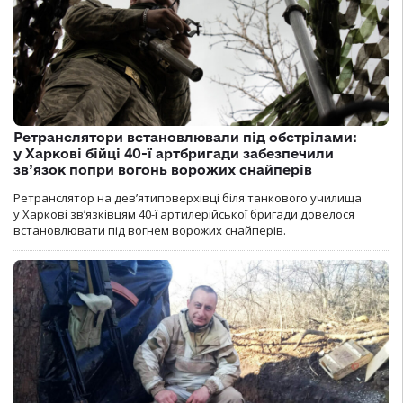
Ретранслятори встановлювали під обстрілами:
у Харкові бійці 40-ї артбригади забезпечили
зв’язок попри вогонь ворожих снайперів
Ретранслятор на дев’ятиповерхівці біля танкового училища
у Харкові зв’язківцям 40-ї артилерійської бригади довелося
встановлювати під вогнем ворожих снайперів.