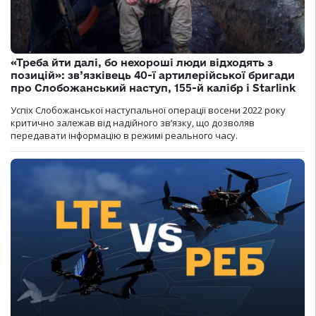
«Треба йти далі, бо нехороші люди відходять з
позицій»: зв’язківець 40-ї артилерійської бригади
про Слобожанський наступ, 155-й калібр і Starlink
Успіх Слобожанської наступальної операції восени 2022 року
критично залежав від надійного зв’язку, що дозволяв
передавати інформацію в режимі реального часу.