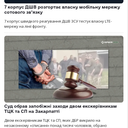
7 корпус ДШВ розгортає власну мобільну мережу
сотового зв’язку
7 корпус швидкого реагування ДШВ ЗСУ тестує власну LTE-
мережу на лінії фронту.
Суд обрав запобіжні заходи двом екскерівникам
ТЦК та СП на Закарпатті
Двом екскерівникам ТЦК та СП, яких ДБР викрило на
незаконному «списанні» понад тисячі чоловіків, обрано