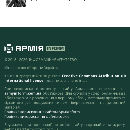
© 2018 - 2026, ІНФОРМАЦІЙНЕ АГЕНТСТВО,
Міністерство оборони України
Контент доступний за ліцензією
Creative Commons Attribution 4.0
International license
якщо не зазначено інше.
При використанні контенту з сайту АрміяInform посилання на
armyinform.com.ua
обов’язкове. Для суб’єктів у сфері онлайн-медіа
обов’язковим є розміщення у першому абзаці матеріалу прямого та
відкритого для пошукових систем гіперпосилання на цитований
матеріал.
Політика користування сайтом АрміяInform
Політика використання файлів cookie
Зауваження та пропозиції по роботі сайту надсилайте на адресу:
webmaster@armyinform.com.ua