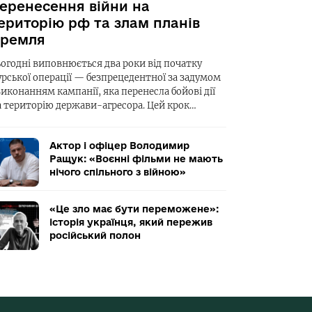
еренесення війни на
ериторію рф та злам планів
ремля
ьогодні виповнюється два роки від початку
урської операції — безпрецедентної за задумом
виконанням кампанії, яка перенесла бойові дії
а територію держави-агресора. Цей крок…
Актор і офіцер Володимир
Ращук: «Воєнні фільми не мають
нічого спільного з війною»
«Це зло має бути переможене»:
історія українця, який пережив
російський полон