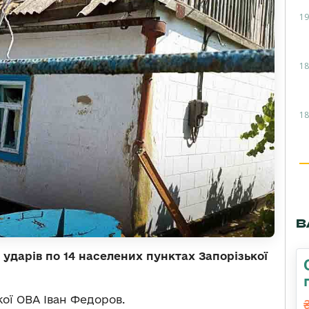
19
18
18
В
ударів по 14 населених пунктах Запорізької
ої ОВА Іван Федоров.