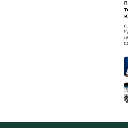
п
т
К
С
К
і 
н