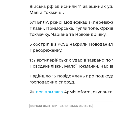
Війська рф здійснили 11 авіаційних уда
Малій Токмачці.
374 БпЛА різної модифікації (переваж
Плавні, Приморське, Гуляйполе, Оріхі
Токмачку, Чарівне та Новоандріївку.
5 обстрілів з РСЗВ накрили Новоданил
Преображенку.
137 артилерійських ударів завдано по 
Новоданилівки, Малої Токмачки, Чарів
Надійшло 15 повідомлень про пошкодж
господарчих споруд.
Як
повідомляла
АрміяInform, окупанти
ВОРОЖІ ОБСТРІЛИ
ЗАПОРІЗЬКА ОБЛАСТЬ