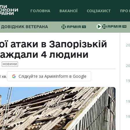
ГОЛОВНА
ВАКАНСІЇ
СОЦЗАХИСТ
ПРО 
ДОВІДНИК ВЕТЕРАНА
ї атаки в Запорізькій
20
раждали 4 людини
НОВИНИ
20
Слідкуйте за АрміяInform в Google
1
хв.
19
19
19