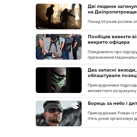
Дві людини загинул
на Дніпропетровщи
Понад 50 разів росіяни 
Пообіцяв вивезти ві
викрито офіцера
Повідомлено про підозр
призначення Національної 
Два запасні виходи
облаштували позиц
Прикордонники підрозді
мінометного розрахунку 
Борець за небо і ди
Прикордонник Роман із 
п’ять років організовує