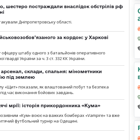
о, шестеро постраждали внаслідок обстрілів рф
ні
атакували Дніпропетровську області.
йськовозобов’язаного за кордон: у Харкові
у офіцеру штабу одного з батальйонів оперативного
гвардії України за ч. 3 ст. 332 КК України.
, арсенал, склади, спальня: мінометники
ію під землею
лу «Щит» показали, як влаштований побут та безпека
під час виконання бойових завдань.
тячі мрії: історія прикордонника «Кума»
позивним «Кум» воює на важких бомберах «Vampire» та вже
 дитячий футбольний турнір на Одещині.