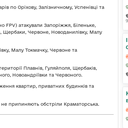
рів по Оріхову, Залізничному, Успенівці та
но FPV) атакували Запоріжжя, Біленьке,
в, Щербаки, Червоне, Новоданилівку, Малу
івку, Малу Токмачку, Червоне та
території Плавнів, Гуляйполя, Щербаків,
ного, Новоандріївки та Червоного.
ення квартир, приватних будинків та
 не припиняють обстріли Краматорська.