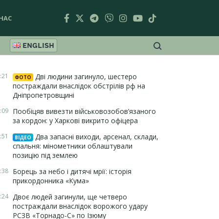
НАС
ENGLISH
:21
Дві людини загинуло, шестеро
ФОТО
постраждали внаслідок обстрілів рф на
Дніпропетровщині
:09
Пообіцяв вивезти військовозобов’язаного
за кордон: у Харкові викрито офіцера
:51
Два запасні виходи, арсенал, склади,
ВІДЕО
спальня: мінометники облаштували
позицію під землею
:38
Борець за небо і дитячі мрії: історія
прикордонника «Кума»
:24
Двоє людей загинули, ще четверо
постраждали внаслідок ворожого удару
РСЗВ «Торнадо-С» по Ізюму