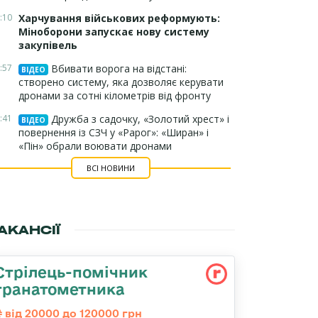
:10
Харчування військових реформують:
Міноборони запускає нову систему
закупівель
:57
Вбивати ворога на відстані:
ВІДЕО
створено систему, яка дозволяє керувати
дронами за сотні кілометрів від фронту
:41
Дружба з садочку, «Золотий хрест» і
ВІДЕО
повернення із СЗЧ у «Рарог»: «Ширан» і
«Пін» обрали воювати дронами
ВСІ НОВИНИ
АКАНСІЇ
Стрілець-помічник
гранатометника
від 20000 до 120000 грн