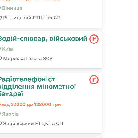
Вінниця
Вінницький РТЦК та СП
Водій-слюсаp, військовий
Київ
Морська Піхота ЗСУ
Радіотелефоніст
відділення мінометної
батареї
від 22000 до 122000 грн
Яворів
Яворівський РТЦК та СП