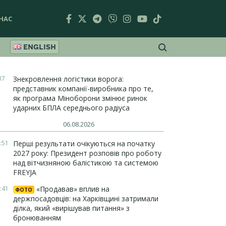
НАС
ENGLISH
37
Знекровлення логістики ворога:
представник компанії-виробника про те,
як програма Міноборони змінює ринок
ударних БПЛА середнього радіуса
06.08.2026
:51
Перші результати очікуються на початку
2027 року: Президент розповів про роботу
над вітчизняною балістикою та системою
FREYJA
:41
«Продавав» вплив на
ФОТО
держпосадовців: на Харківщині затримали
ділка, який «вирішував питання» з
бронюванням