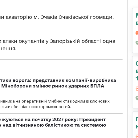
и акваторію м. Очаків Очаківської громади.
 атаки окупантів у Запорізькій області одна
нення.
тики ворога: представник компанії-виробника
а Міноборони змінює ринок ударних БПЛА
ивника на оперативній глибині стає одним із ключових
нських безпілотних спроможностей.
чікуються на початку 2027 року: Президент
у над вітчизняною балістикою та системою