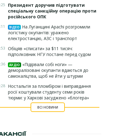
:25
Президент доручив підготувати
спеціальну санкційну операцію проти
російського ОПК
:11
На Луганщині Apachi розгромили
ВІДЕО
логістику окупантів: уражено
електростанцію, АЗС і транспорт
:53
Обіцяв «списати» за $11 тисяч:
підполковник НГУ постане перед судом
:36
«Підірвали собі ноги» —
АУДІО
деморалізовані окупанти вдаються до
самокаліцтва, щоб не йти у штурми
:28
Ностальгія за пломбіром і виправдання
росії коштували студенту семи років
тюрми: у Харкові засуджено «блогера»
ВСІ НОВИНИ
АКАНСІЇ