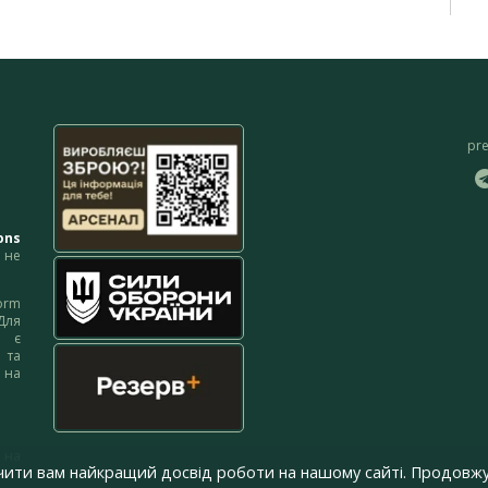
pr
ons
не
orm
Для
м є
 та
 на
 на
чити вам найкращий досвід роботи на нашому сайті. Продовжу