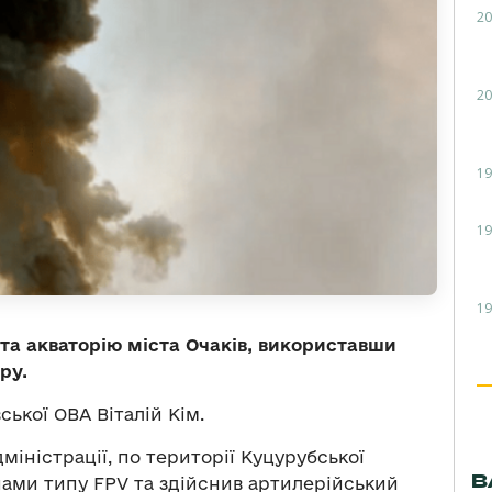
20
20
19
19
19
та акваторію міста Очаків, використавши
ру.
ької ОВА Віталій Кім.
міністрації, по території Куцурубської
В
нами типу FPV та здійснив артилерійський