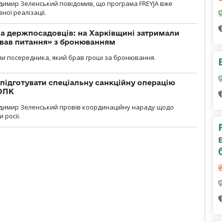
димир Зеленський повідомив, що програма FREYJA вже
ної реалізації.
а держпосадовців: на Харківщині затримали
ував питання» з бронюванням
и посередника, який брав гроші за бронювання.
підготувати спеціальну санкційну операцію
 ОПК
димир Зеленський провів координаційну нараду щодо
 росії.