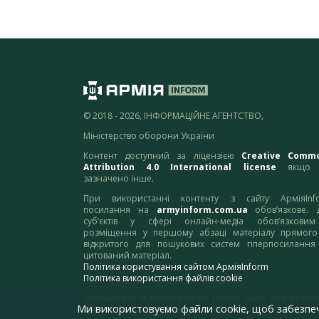
© 2018 - 2026, ІНФОРМАЦІЙНЕ АГЕНТСТВО,
Міністерство оборони України
Контент доступний за ліцензією
Creative Comm
Attribution 4.0 International license
якщо 
зазначено інше.
При використанні контенту з сайту АрміяInf
посилання на
armyinform.com.ua
обов’язкове. 
суб’єктів у сфері онлайн-медіа обов’язкови
розміщення у першому абзаці матеріалу прямого
відкритого для пошукових систем гіперпосилання
цитований матеріал.
Політика користування сайтом АрміяInform
Політика використання файлів cookie
Зауваження та пропозиції по роботі сайту надсилайте
Ми використовуємо файли cookie, щоб забезпе
адресу:
webmaster@armyinform.com.ua