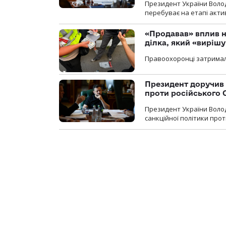
Президент України Воло
перебуває на етапі актив
«Продавав» вплив н
ділка, який «виріш
Правоохоронці затримал
Президент доручив 
проти російського
Президент України Воло
санкційної політики проти