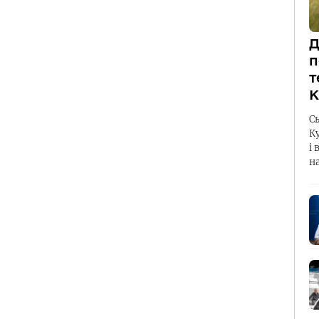
Д
п
т
К
С
К
і 
н