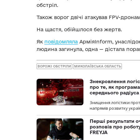
обстріл.
Також ворог двічі атакував FPV-дронам
На щастя, обійшлося без жертв.
Як
повідомляла
АрміяInform, унаслідок
людина загинула, одна — дістала пора
ВОРОЖІ ОБСТРІЛИ
МИКОЛАЇВСЬКА ОБЛАСТЬ
Знекровлення логіс
про те, як програм
середнього радіуса
Знищення логістики прот
напрямів розвитку украї
Перші результати о
розповів про робот
FREYJA