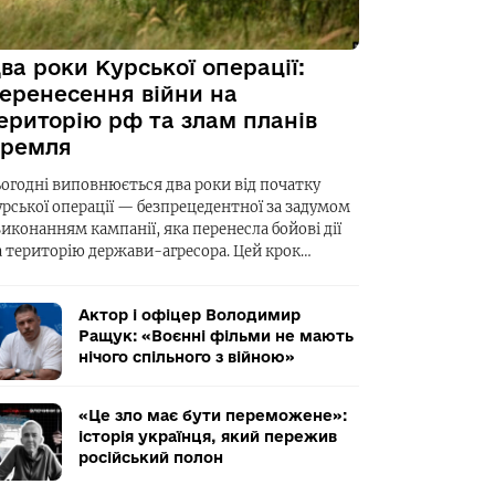
ва роки Курської операції:
еренесення війни на
ериторію рф та злам планів
ремля
ьогодні виповнюється два роки від початку
урської операції — безпрецедентної за задумом
виконанням кампанії, яка перенесла бойові дії
а територію держави-агресора. Цей крок…
Актор і офіцер Володимир
Ращук: «Воєнні фільми не мають
нічого спільного з війною»
«Це зло має бути переможене»:
історія українця, який пережив
російський полон