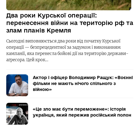
Два роки Курської операції:
перенесення війни на територію рф та
злам планів Кремля
Сьогодні виповнюється два роки від початку Курської
операції — безпрецедентної за задумом і виконанням
кампанії, яка перенесла бойові дії на територію держави-
агресора. Цей крок…
Актор і офіцер Володимир Ращук: «Воєнні
фільми не мають нічого спільного з
війною»
«Це зло має бути переможене»: історія
українця, який пережив російський полон