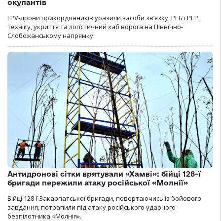
окупантів
FPV-дрони прикордонників уразили засоби зв’язку, РЕБ і РЕР,
техніку, укриття та логістичний хаб ворога на Північно-
Слобожанському напрямку.
Антидронові сітки врятували «Хамві»: бійці 128-ї
бригади пережили атаку російської «Молнії»
Бійці 128-ї Закарпатської бригади, повертаючись із бойового
завдання, потрапили під атаку російського ударного
безпілотника «Молнія».