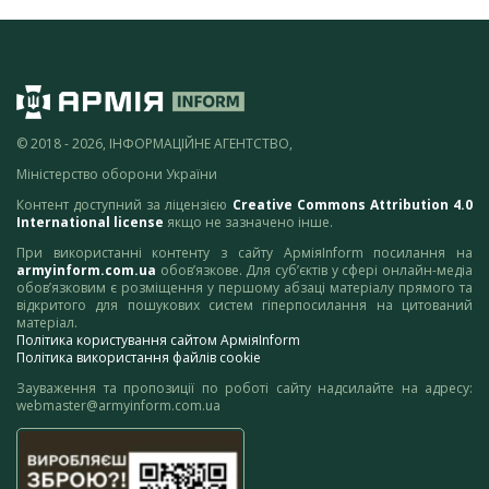
© 2018 - 2026, ІНФОРМАЦІЙНЕ АГЕНТСТВО,
Міністерство оборони України
Контент доступний за ліцензією
Creative Commons Attribution 4.0
International license
якщо не зазначено інше.
При використанні контенту з сайту АрміяInform посилання на
armyinform.com.ua
обов’язкове. Для суб’єктів у сфері онлайн-медіа
обов’язковим є розміщення у першому абзаці матеріалу прямого та
відкритого для пошукових систем гіперпосилання на цитований
матеріал.
Політика користування сайтом АрміяInform
Політика використання файлів cookie
Зауваження та пропозиції по роботі сайту надсилайте на адресу:
webmaster@armyinform.com.ua