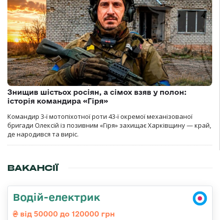
Знищив шістьох росіян, а сімох взяв у полон:
історія командира «Гіря»
Командир 3-ї мотопіхотної роти 43-ї окремої механізованої
бригади Олексій із позивним «Гіря» захищає Харківщину — край,
де народився та виріс.
ВАКАНСІЇ
Водій-електрик
від 50000 до 120000 грн