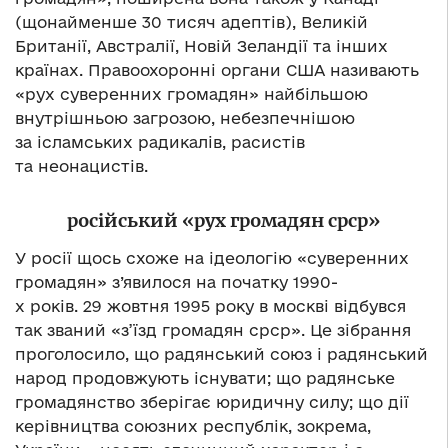
(щонайменше 30 тисяч адептів), Великій
Британії, Австралії, Новій Зеландії та інших
країнах. Правоохоронні органи США називають
«рух суверенних громадян» найбільшою
внутрішньою загрозою, небезпечнішою
за ісламських радикалів, расистів
та неонацистів.
російський «рух громадян срср»
У росії щось схоже на ідеологію «суверенних
громадян» з’явилося на початку 1990-
х років. 29 жовтня 1995 року в москві відбувся
так званий «з’їзд громадян срср». Це зібрання
проголосило, що радянський союз і радянський
народ продовжують існувати; що радянське
громадянство зберігає юридичну силу; що дії
керівництва союзних республік, зокрема,