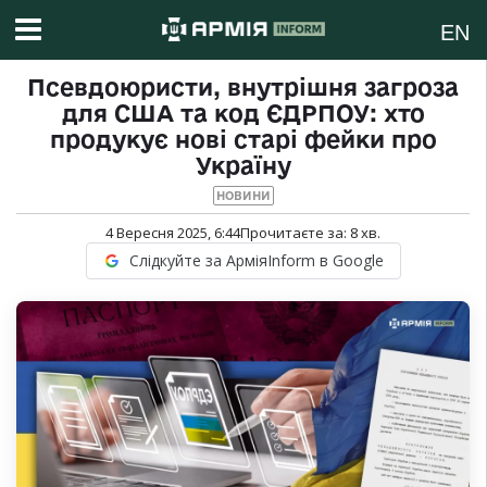
EN
Псевдоюристи, внутрішня загроза
для США та код ЄДРПОУ: хто
продукує нові старі фейки про
Україну
НОВИНИ
4 Вересня 2025, 6:44
Прочитаєте за:
8
хв.
Слідкуйте за АрміяInform в Google