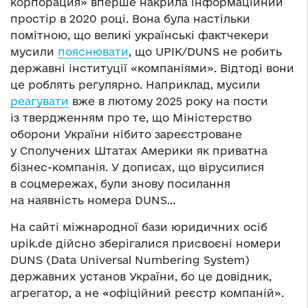
корпорация» вперше накрила інформаційний
простір в 2020 році. Вона була настільки
помітною, що великі українські фактчекери
мусили
пояснювати
, що UPIK/DUNS не робить
державні інституції «компаніями». Відтоді вони
це роблять регулярно. Наприклад, мусили
реагувати
вже в лютому 2025 року на пости
із твердженням про те, що Міністерство
оборони України нібито зареєстроване
у Сполучених Штатах Америки як приватна
бізнес-компанія. У дописах, що вірусилися
в соцмережах, були знову посилання
на наявність номера DUNS…
На сайті міжнародної бази юридичних осіб
upik.de дійсно зберігалися присвоєні номери
DUNS (Data Universal Numbering System)
державних установ України, бо це довідник,
агрегатор, а не «офіційний реєстр компаній».