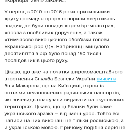
«корпоративні» закони…
У період з 2010 по 2016 роки прихильники
«руху громадян срср» створили «вертикаль
влади», де були посади «прем’єр-міністра»,
«посла з особливих доручень», а також
«тимчасово виконуючого обов’язки голови
Української рср (!)». Наприкінці минулого
десятиліття в рф було понад 150 тисяч
послідовників цього руху.
Цікаво, що вже на початку широкомасштабного
вторгнення Служба Безпеки України
виявила
біля Макарова, що на Київщині, схрон із
сотнями незаповнених радянських паспортів,
які вочевидь планували видавати на окупованих
територіях. Цікаво, що ці бланки були саме
українського зразка — від імені урср. Тобто всі
написи на них виконані не тільки російською, а
й українською мовою. Причому подібна серія не