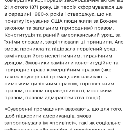
21 лютого 1871 року. Ця теорія сформувалася ще
в середині 1980-х років і стверджує, що на
початку існування США люди жили за Божим
законом та загальним (природним) правом.
Конституція та ранній американський уряд, за
їхніми словами, закріплювали ці принципи. Але
змова проникла та підірвала первісний уряд,
замінивши його нелегітимним, тиранічним
урядом. Змовники замінили конституційне та
природне право комерційним правом (яке
також «суверенні громадяни» називають
римським цивільним правом, торговельним
правом, правом справедливості, морським
правом, правом адміралтейства тощо).
«Суверенні громадяни» вважають, що для того,
щоб підкорити американців, змова
запропонувала їм «привілеї», такі як соціальне
забезпечення або водійські посвідчення, які,