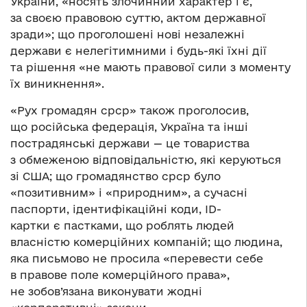
України, «носять злочинний характер і є,
за своєю правовою суттю, актом державної
зради»; що проголошені нові незалежні
держави є нелегітимними і будь-які їхні дії
та рішення «не мають правової сили з моменту
їх виникнення».
«Рух громадян срср» також проголосив,
що російська федерація, Україна та інші
пострадянські держави — це товариства
з обмеженою відповідальністю, які керуються
зі США; що громадянство срср було
«позитивним» і «природним», а сучасні
паспорти, ідентифікаційні коди, ID-
картки є пастками, що роблять людей
власністю комерційних компаній; що людина,
яка письмово не просила «перевести себе
в правове поле комерційного права»,
не зобов’язана виконувати жодні