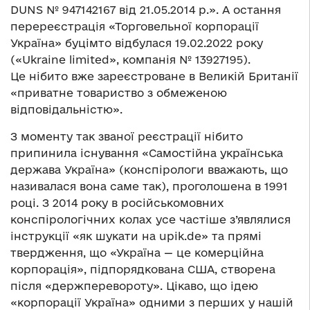
DUNS № 947142167 від 21.05.2014 р.». А остання
перереєстрація «Торговельної корпорації
Україна» буцімто відбулася 19.02.2022 року
(«Ukraine limited», компанія № 13927195).
Це нібито вже зареєстроване в Великій Британії
«приватне товариство з обмеженою
відповідальністю».
З моменту так званої реєстрації нібито
припинила існування «Самостійна українська
держава Україна» (конспірологи вважають, що
називалася вона саме так), проголошена в 1991
році. З 2014 року в російськомовних
конспірологічних колах усе частіше з’являлися
інструкції «як шукати на upik.de» та прямі
твердження, що «Україна — це комерційна
корпорація», підпорядкована США, створена
після «держперевороту». Цікаво, що ідею
«корпорації Україна» одними з перших у нашій