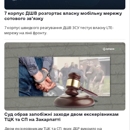
7 корпус ДШВ розгортає власну мобільну мережу
сотового зв’язку
7 корпус швидкого реагування ДШВ ЗСУ тестує власну LTE-
мережу на лінії фронту.
Суд обрав запобіжні заходи двом екскерівникам
ТЦК та СП на Закарпатті
Двом екскерівникам ТЦК та СП, яких ДБР викрило на