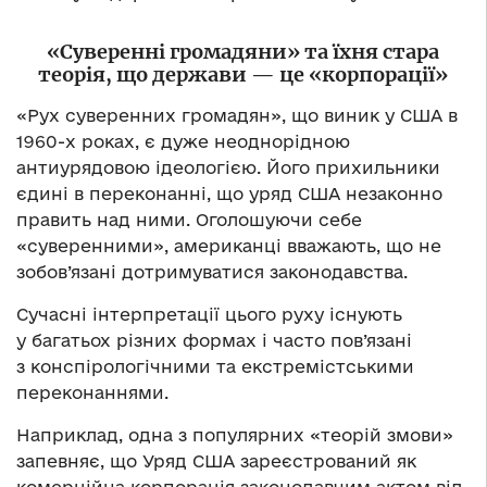
«Суверенні громадяни» та їхня стара
теорія, що держави — це «корпорації»
«Рух суверенних громадян», що виник у США в
1960-х роках, є дуже неоднорідною
антиурядовою ідеологією. Його прихильники
єдині в переконанні, що уряд США незаконно
править над ними. Оголошуючи себе
«суверенними», американці вважають, що не
зобов’язані дотримуватися законодавства.
Сучасні інтерпретації цього руху існують
у багатьох різних формах і часто пов’язані
з конспірологічними та екстремістськими
переконаннями.
Наприклад, одна з популярних «теорій змови»
запевняє, що Уряд США зареєстрований як
комерційна корпорація законодавчим актом від