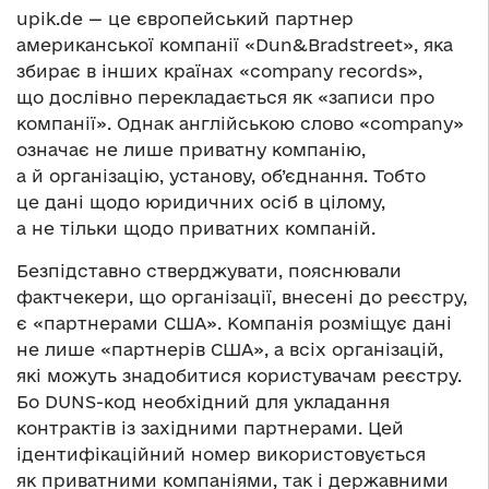
upik.de — це європейський партнер
американської компанії «Dun&Bradstreet», яка
збирає в інших країнах «company records»,
що дослівно перекладається як «записи про
компанії». Однак англійською слово «company»
означає не лише приватну компанію,
а й організацію, установу, об’єднання. Тобто
це дані щодо юридичних осіб в цілому,
а не тільки щодо приватних компаній.
Безпідставно стверджувати, пояснювали
фактчекери, що організації, внесені до реєстру,
є «партнерами США». Компанія розміщує дані
не лише «партнерів США», а всіх організацій,
які можуть знадобитися користувачам реєстру.
Бо DUNS-код необхідний для укладання
контрактів із західними партнерами. Цей
ідентифікаційний номер використовується
як приватними компаніями, так і державними