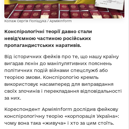
Колаж Сергія Поліщука / АрміяInform
Конспірологічні теорії давно стали
невід’ємною частиною російських
пропагандистських наративів.
Від історичних фейків про те, що нашу країну
вигадав лєнін до маніпулятивних пояснень
політичних подій війнами спецслужб або
теорією змови. Конспірологію кремль
використовує насамперед для виправдання
своїх злочинів і перекладання відповідальності
за них.
Кореспондент АрміяInform дослідив фейкову
конспірологічну теорію «корпорація Україна»:
чому вона така «живуча» і хто за цим стоїть.