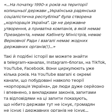
«…На початку 1990-х років на території
колишньої держави „Українська радянська
соціалістична республіка“ була створена
„корпорація Україна“. Це не державне
утворення, а приватна компанія, в якій немає
Президента, немає Кабінету Міністрів, немає
Верховної Ради і взагалі немає жодних
державних органів(!)…»
Такі й подібні історії ви можете знайти
в telegram-каналах, Instagram-блогах, на TikTok,
YouTube, Facebook. Вони циркулюють уже
кілька років. На YouTube взагалі є окремі
канали, що побудовані навколо теорії
«корпорація Україна», де люди дуже серйозно
і впевнено, з викладками законів, запитами
та відповідями на ці запити показують,
що нібито держави тут не існує, громадян
не існує і державних органів не існує…