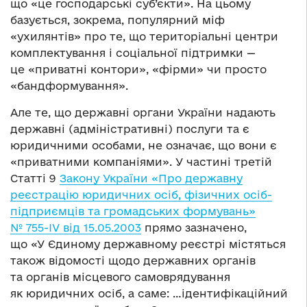
що «це господарські суб’єкти». На цьому
базується, зокрема, популярний міф
«ухилянтів» про те, що територіальні центри
комплектування і соціальної підтримки —
це «приватні контори», «фірми» чи просто
«бандформування».
Але те, що державні органи України надають
державні (адміністративні) послуги та є
юридичними особами, не означає, що вони є
«приватними компаніями». У частині третій
Статті 9
Закону України «Про державну
реєстрацію юридичних осіб, фізичних осіб-
підприємців та громадських формувань»
№ 755-IV від 15.05.2003
прямо зазначено,
що «У Єдиному державному реєстрі містяться
також відомості щодо державних органів
та органів місцевого самоврядування
як юридичних осіб, а саме: …ідентифікаційний