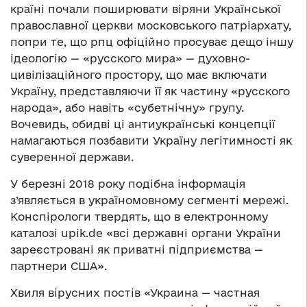
країні почали поширювати віряни Української
православної церкви московського патріархату,
попри те, що рпц офіційно просуває дещо іншу
ідеологію — «русского мира» — духовно-
цивілізаційного простору, що має включати
Україну, представляючи її як частину «русского
народа», або навіть «субетнічну» групу.
Вочевидь, обидві ці антиукраїнські концепції
намагаються позбавити Україну легітимності як
суверенної держави.
У березні 2018 року подібна інформація
з’являється в україномовному сегменті мережі.
Конспірологи твердять, що в електронному
каталозі upik.de «всі державні органи України
зареєстровані як приватні підприємства —
партнери США».
Хвиля вірусних постів «Украина — частная