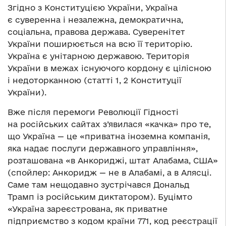
Згідно з Конституцією України, Україна
є суверенна і незалежна, демократична,
соціальна, правова держава. Суверенітет
України поширюється на всю її територію.
Україна є унітарною державою. Територія
України в межах існуючого кордону є цілісною
і недоторканною (статті 1, 2 Конституції
України).
Вже після перемоги Революції Гідності
на російських сайтах з’явилася «качка» про те,
що Україна — це «приватна іноземна компанія,
яка надає послуги державного управління»,
розташована «в Анкориджі, штат Алабама, США»
(спойлер: Анкоридж — не в Алабамі, а в Алясці.
Саме там нещодавно зустрічався Дональд
Трамп із російським диктатором). Буцімто
«Україна зареєстрована, як приватне
підприємство з кодом країни 771, код реєстрації