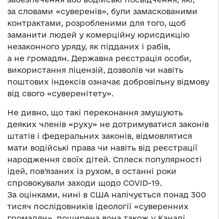
за словами «суверенів», були замаскованими
контрактами, розробленими для того, щоб
заманити людей у комерційну юрисдикцію
незаконного уряду, як підданих і рабів,
а не громадян. Державна реєстрація особи,
використання ліцензій, дозволів чи навіть
поштових індексів означає добровільну відмову
від свого «суверенітету».
Не дивно, що такі переконання змушують
деяких членів «руху» не дотримуватися законів
штатів і федеральних законів, відмовлятися
мати водійські права чи навіть від реєстрації
народження своїх дітей. Сплеск популярності
ідей, пов’язаних із рухом, в останні роки
спровокували заходи щодо COVID-19.
За оцінками, нині в США налічується понад 300
тисяч послідовників ідеології «суверенних
громадян», поширена вона також у Канаді