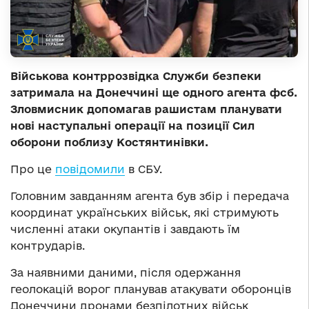
Військова контррозвідка Служби безпеки
затримала на Донеччині ще одного агента фсб.
Зловмисник допомагав рашистам планувати
нові наступальні операції на позиції Сил
оборони поблизу Костянтинівки.
Про це
повідомили
в СБУ.
Головним завданням агента був збір і передача
координат українських військ, які стримують
численні атаки окупантів і завдають їм
контрударів.
За наявними даними, після одержання
геолокацій ворог планував атакувати оборонців
Донеччини дронами безпілотних військ