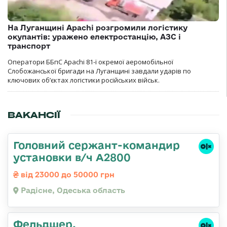
На Луганщині Apachi розгромили логістику
окупантів: уражено електростанцію, АЗС і
транспорт
Оператори ББпС Apachi 81-ї окремої аеромобільної
Слобожанської бригади на Луганщині завдали ударів по
ключових об’єктах логістики російських військ.
ВАКАНСІЇ
Головний сержант-командир
установки в/ч А2800
від 23000 до 50000 грн
Радісне, Одеська область
Фельдшер,