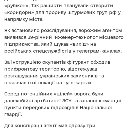
«рубікон». Так рашисти планували створити
«коридори» для прориву штурмових груп рф у
напрямку міста.
Як встановило розслідування, ворожим агентом
виявився 39-річний інженер-технолог місцевого
підприємства, який шукав «вихід» на
російських спецслужбістів у телеграм-каналах.
За інструкцією окупантів фігурант обходив
прифронтову територію, відстежував
розташування українських захисників та
позначав їхні локації на гугл-картах.
Серед потенційних «цілей» ворога були
далекобійні артбатареї ЗСУ та запасні командні
пункти передових підрозділів Національної
гвардії.
Для конспірації агент мав одразу три