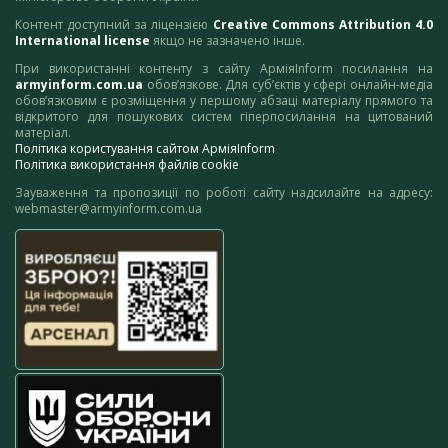
Контент доступний за ліцензією
Creative Commons Attribution 4.0
International license
якщо не зазначено інше.
При використанні контенту з сайту АрміяInform посилання на
armyinform.com.ua
обов’язкове. Для суб’єктів у сфері онлайн-медіа
обов’язковим є розміщення у першому абзаці матеріалу прямого та
відкритого для пошукових систем гіперпосилання на цитований
матеріал.
Політика користування сайтом АрміяInform
Політика використання файлів cookie
Зауваження та пропозиції по роботі сайту надсилайте на адресу:
webmaster@armyinform.com.ua