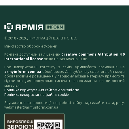
© 2018 - 2026, ІНФОРМАЦІЙНЕ АГЕНТСТВО,
Міністерство оборони України
Контент доступний за ліцензією
Creative Commons Attribution 4.0
International license
якщо не зазначено інше.
При використанні контенту з сайту АрміяInform посилання на
armyinform.com.ua
обов’язкове. Для суб’єктів у сфері онлайн-медіа
обов’язковим є розміщення у першому абзаці матеріалу прямого та
відкритого для пошукових систем гіперпосилання на цитований
матеріал.
Політика користування сайтом АрміяInform
Політика використання файлів cookie
Зауваження та пропозиції по роботі сайту надсилайте на адресу:
webmaster@armyinform.com.ua