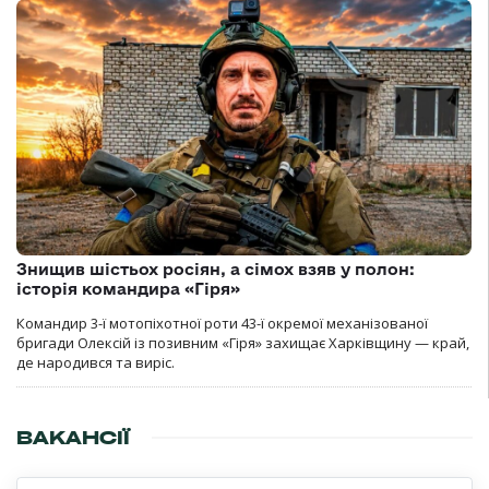
Знищив шістьох росіян, а сімох взяв у полон:
історія командира «Гіря»
Командир 3-ї мотопіхотної роти 43-ї окремої механізованої
бригади Олексій із позивним «Гіря» захищає Харківщину — край,
де народився та виріс.
ВАКАНСІЇ