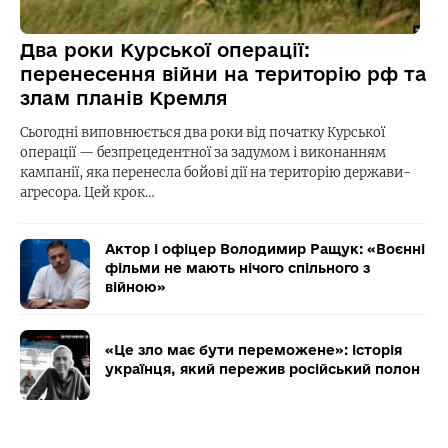
Два роки Курської операції:
перенесення війни на територію рф та
злам планів Кремля
Сьогодні виповнюється два роки від початку Курської
операції — безпрецедентної за задумом і виконанням
кампанії, яка перенесла бойові дії на територію держави-
агресора. Цей крок…
Актор і офіцер Володимир Ращук: «Воєнні
фільми не мають нічого спільного з
війною»
«Це зло має бути переможене»: історія
українця, який пережив російський полон