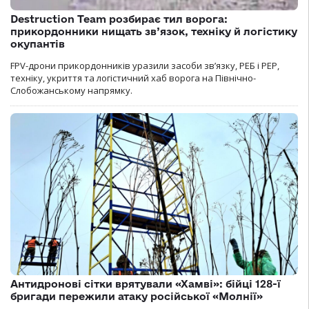
Destruction Team розбирає тил ворога:
прикордонники нищать зв’язок, техніку й логістику
окупантів
FPV-дрони прикордонників уразили засоби зв’язку, РЕБ і РЕР,
техніку, укриття та логістичний хаб ворога на Північно-
Слобожанському напрямку.
Антидронові сітки врятували «Хамві»: бійці 128-ї
бригади пережили атаку російської «Молнії»