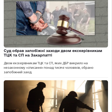
Суд обрав запобіжні заходи двом екскерівникам
ТЦК та СП на Закарпатті
Двом екскерівникам ТЦК та СП, яких ДБР викрило на
незаконному «списанні» понад тисячі чоловіків, обрано
запобіжний захід.