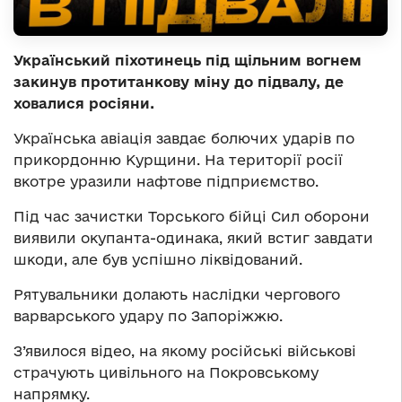
Український піхотинець під щільним вогнем
закинув протитанкову міну до підвалу, де
ховалися росіяни.
Українська авіація завдає болючих ударів по
прикордонню Курщини. На території росії
вкотре уразили нафтове підприємство.
Під час зачистки Торського бійці Сил оборони
виявили окупанта-одинака, який встиг завдати
шкоди, але був успішно ліквідований.
Рятувальники долають наслідки чергового
варварського удару по Запоріжжю.
З’явилося відео, на якому російські військові
страчують цивільного на Покровському
напрямку.