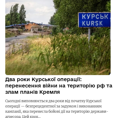
Два роки Курської операції:
перенесення війни на територію рф та
злам планів Кремля
Сьогодні виповнюється два роки від початку Курської
операції — безпрецедентної за задумом і виконанням
кампанії, яка перенесла бойові дії на територію держави-
агресора. Цей крок…