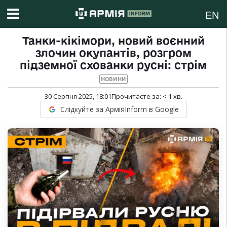
EN
Танки-кікімори, новий воєнний
злочин окупантів, розгром
підземної схованки русні: стрім
НОВИНИ
30 Серпня 2025, 18:01
Прочитаєте за:
< 1
хв.
Слідкуйте за АрміяInform в Google