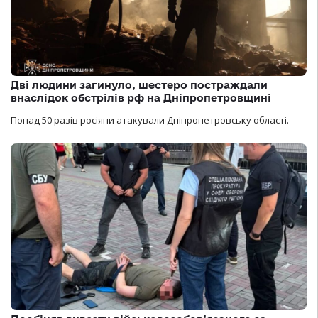
Дві людини загинуло, шестеро постраждали
внаслідок обстрілів рф на Дніпропетровщині
Понад 50 разів росіяни атакували Дніпропетровську області.