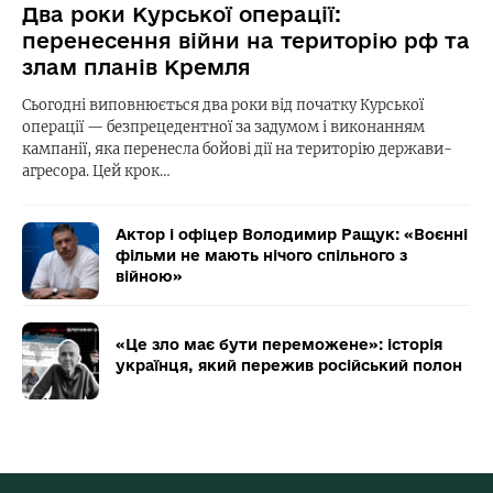
Два роки Курської операції:
перенесення війни на територію рф та
злам планів Кремля
Сьогодні виповнюється два роки від початку Курської
операції — безпрецедентної за задумом і виконанням
кампанії, яка перенесла бойові дії на територію держави-
агресора. Цей крок…
Актор і офіцер Володимир Ращук: «Воєнні
фільми не мають нічого спільного з
війною»
«Це зло має бути переможене»: історія
українця, який пережив російський полон