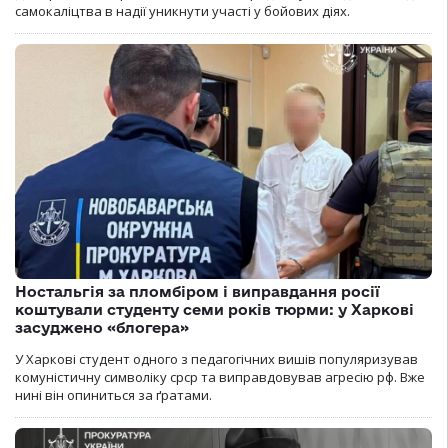
самокаліцтва в надії уникнути участі у бойових діях.
Ностальгія за пломбіром і виправдання росії
коштували студенту семи років тюрми: у Харкові
засуджено «блогера»
У Харкові студент одного з педагогічних вишів популяризував
комуністичну символіку срср та виправдовував агресію рф. Вже
нині він опиниться за ґратами.