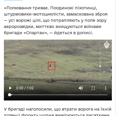
«Полювання триває. Поодинокі піхотинці,
штурмовики-мотоциклісти, замаскована зброя
— усі ворожі цілі, що потрапляють у поле зору
аеророзвідки, миттєво знищуються воїнами
бригади «Спартан», — йдеться в дописі.
У бригаді наголосили, що втрати ворога на їхній
ділянці фронту щодня вимірюються десятками