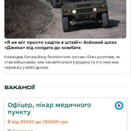
«Я не міг просто сидіти в штабі»: бойовий шлях
«Джека» від солдата до комбата
Командир батальйону безпілотних систем «Star» розповів, як
став військовим, чим запам’яталася Курщина та хто нині має
перевагу у війні дронів.
ВАКАНСІЇ
Офіцер, лікар медичного
пункту
від 55000 до 130000 грн
Ужгород