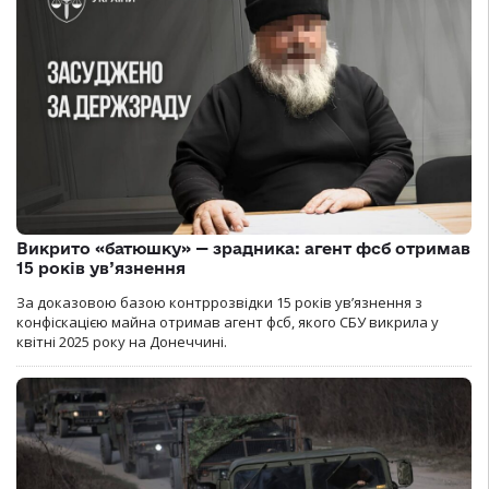
Викрито «батюшку» — зрадника: агент фсб отримав
15 років ув’язнення
За доказовою базою контррозвідки 15 років увʼязнення з
конфіскацією майна отримав агент фсб, якого СБУ викрила у
квітні 2025 року на Донеччині.