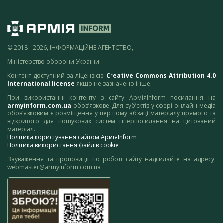
© 2018 - 2026, ІНФОРМАЦІЙНЕ АГЕНТСТВО,
Міністерство оборони України
Контент доступний за ліцензією
Creative Commons Attribution 4.0
International license
якщо не зазначено інше.
При використанні контенту з сайту АрміяInform посилання на
armyinform.com.ua
обов’язкове. Для суб’єктів у сфері онлайн-медіа
обов’язковим є розміщення у першому абзаці матеріалу прямого та
відкритого для пошукових систем гіперпосилання на цитований
матеріал.
Політика користування сайтом АрміяInform
Політика використання файлів cookie
Зауваження та пропозиції по роботі сайту надсилайте на адресу:
webmaster@armyinform.com.ua