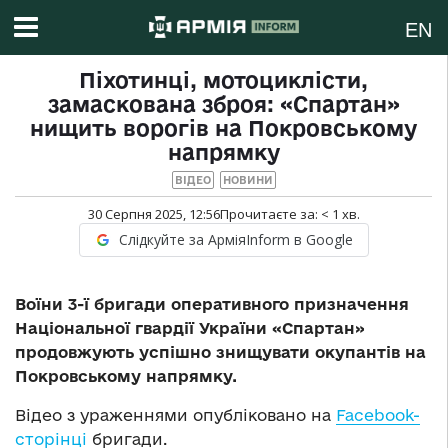
EN
Піхотинці, мотоциклісти,
замаскована зброя: «Спартан»
нищить ворогів на Покровському
напрямку
ВІДЕО
НОВИНИ
30 Серпня 2025, 12:56
Прочитаєте за:
< 1
хв.
Слідкуйте за АрміяInform в Google
Воїни 3-ї бригади оперативного призначення
Національної гвардії України «Спартан»
продовжують успішно знищувати окупантів на
Покровському напрямку.
Відео з ураженнями опубліковано на
Facebook-
сторінці
бригади.