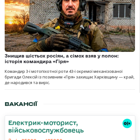
Знищив шістьох росіян, а сімох взяв у полон:
історія командира «Гіря»
Командир 3-ї мотопіхотної роти 43-ї окремої механізованої
бригади Олексій із позивним «Гіря» захищає Харківщину — край,
де народився та виріс.
ВАКАНСІЇ
Електрик-моторист,
військовослужбовець