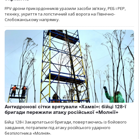
FPV-дрони прикордонників уразили засоби зв’язку, РЕБ і РЕР,
техніку, укриття та логістичний хаб ворога на Північно-
Слобожанському напрямку.
Антидронові сітки врятували «Хамві»: бійці 128-ї
бригади пережили атаку російської «Молнії»
Бійці 128-ї Закарпатської бригади, повертаючись із бойового
завдання, потрапили під атаку російського ударного
безпілотника «Молнія».