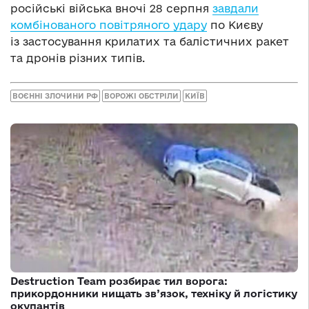
російські війська вночі 28 серпня
завдали
комбінованого повітряного удару
по Києву
із застосування крилатих та балістичних ракет
та дронів різних типів.
ВОЄННІ ЗЛОЧИНИ РФ
ВОРОЖІ ОБСТРІЛИ
КИЇВ
Destruction Team розбирає тил ворога:
прикордонники нищать зв’язок, техніку й логістику
окупантів