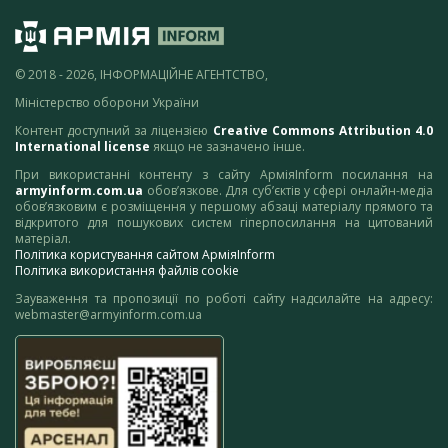
© 2018 - 2026, ІНФОРМАЦІЙНЕ АГЕНТСТВО,
Міністерство оборони України
Контент доступний за ліцензією
Creative Commons Attribution 4.0
International license
якщо не зазначено інше.
При використанні контенту з сайту АрміяInform посилання на
armyinform.com.ua
обов’язкове. Для суб’єктів у сфері онлайн-медіа
обов’язковим є розміщення у першому абзаці матеріалу прямого та
відкритого для пошукових систем гіперпосилання на цитований
матеріал.
Політика користування сайтом АрміяInform
Політика використання файлів cookie
Зауваження та пропозиції по роботі сайту надсилайте на адресу:
webmaster@armyinform.com.ua