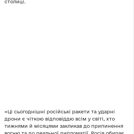
столиці.
«Ці сьогоднішні російські ракети та ударні
дрони є чіткою відповіддю всім у світі, хто
тижнями й місяцями закликав до припинення
вогню та до реальної дипломатії. Росія обирає