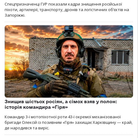
Спецпризначенці ГУР показали кадри знищення російської
піхоти, артилерії, транспорту, дронів та логістичних об’єктів на
Запоріжжі.
Знищив шістьох росіян, а сімох взяв у полон:
історія командира «Гіря»
Командир 3-ї мотопіхотної роти 43-ї окремої механізованої
бригади Олексій із позивним «Гіря» захищає Харківщину — край,
де народився та виріс.