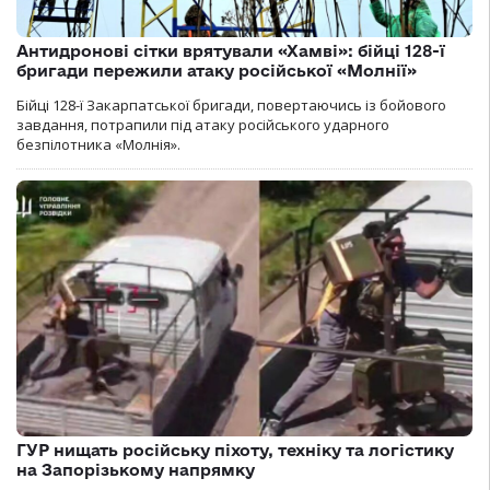
Антидронові сітки врятували «Хамві»: бійці 128-ї
бригади пережили атаку російської «Молнії»
Бійці 128-ї Закарпатської бригади, повертаючись із бойового
завдання, потрапили під атаку російського ударного
безпілотника «Молнія».
ГУР нищать російську піхоту, техніку та логістику
на Запорізькому напрямку