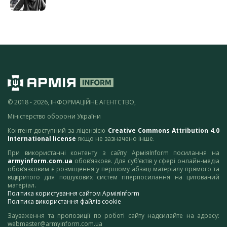
© 2018 - 2026, ІНФОРМАЦІЙНЕ АГЕНТСТВО,
Міністерство оборони України
Контент доступний за ліцензією
Creative Commons Attribution 4.0
International license
якщо не зазначено інше.
При використанні контенту з сайту АрміяInform посилання на
armyinform.com.ua
обов’язкове. Для суб’єктів у сфері онлайн-медіа
обов’язковим є розміщення у першому абзаці матеріалу прямого та
відкритого для пошукових систем гіперпосилання на цитований
матеріал.
Політика користування сайтом АрміяInform
Політика використання файлів cookie
Зауваження та пропозиції по роботі сайту надсилайте на адресу:
webmaster@armyinform.com.ua