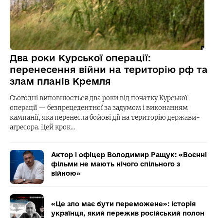
Два роки Курської операції:
перенесення війни на територію рф та
злам планів Кремля
Сьогодні виповнюється два роки від початку Курської
операції — безпрецедентної за задумом і виконанням
кампанії, яка перенесла бойові дії на територію держави-
агресора. Цей крок…
Актор і офіцер Володимир Ращук: «Воєнні
фільми не мають нічого спільного з
війною»
«Це зло має бути переможене»: історія
українця, який пережив російський полон