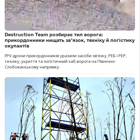
Destruction Team розбирає тил ворога:
прикордонники нищать зв’язок, техніку й логістику
окупантів
FPV-дрони прикордонників уразили засоби зв’язку, РЕБ і РЕР,
техніку, укриття та логістичний хаб ворога на Північно-
Слобожанському напрямку.