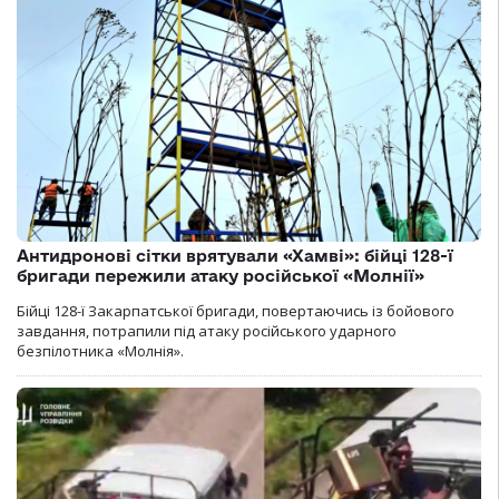
Антидронові сітки врятували «Хамві»: бійці 128-ї
бригади пережили атаку російської «Молнії»
Бійці 128-ї Закарпатської бригади, повертаючись із бойового
завдання, потрапили під атаку російського ударного
безпілотника «Молнія».