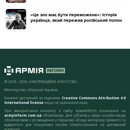
«Це зло має бути переможене»: історія
українця, який пережив російський полон
© 2018 - 2026, ІНФОРМАЦІЙНЕ АГЕНТСТВО,
Міністерство оборони України
Контент доступний за ліцензією
Creative Commons Attribution 4.0
International license
якщо не зазначено інше.
При використанні контенту з сайту АрміяInform посилання на
armyinform.com.ua
обов’язкове. Для суб’єктів у сфері онлайн-медіа
обов’язковим є розміщення у першому абзаці матеріалу прямого та
відкритого для пошукових систем гіперпосилання на цитований
матеріал.