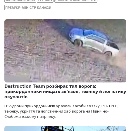
ПРЕМ’ЄР-МІНІСТР КАНАДИ
Destruction Team розбирає тил ворога:
прикордонники нищать зв’язок, техніку й логістику
окупантів
FPV-дрони прикордонників уразили засоби зв’язку, РЕБ і РЕР,
техніку, укриття та логістичний хаб ворога на Північно-
Слобожанському напрямку.