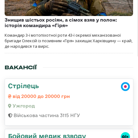
Знищив шістьох росіян, а сімох взяв у полон:
історія командира «Гіря»
Командир 3-ї мотопіхотної роти 43-ї окремої механізованої
бригади Олексій із позивним «Гіря» захищає Харківщину — край,
де народився та виріс.
ВАКАНСІЇ
Стрілець
від 20000 до 20000 грн
Ужгород
Військова частина 3115 НГУ
Бойовий медик взводу