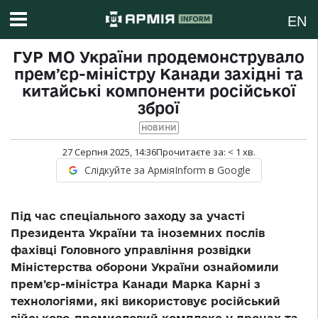
EN
ГУР МО України продемонструвало
премʼєр-міністру Канади західні та
китайські компоненти російської
зброї
НОВИНИ
27 Серпня 2025, 14:36
Прочитаєте за:
< 1
хв.
Слідкуйте за АрміяInform в Google
Під час спеціального заходу за участі
Президента України та іноземних послів
фахівці Головного управління розвідки
Міністерства оборони України ознайомили
премʼєр-міністра Канади Марка Карні з
технологіями, які використовує російський