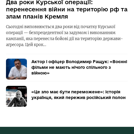
Два роки Курської операції:
перенесення війни на територію рф та
злам планів Кремля
Сьогодні виповнюється два роки від початку Курської
операції — безпрецедентної за задумом і виконанням
кампанії, яка перенесла бойові дії на територію держави-
агресора. Цей крок…
Актор і офіцер Володимир Ращук: «Воєнні
фільми не мають нічого спільного з
війною»
«Це зло має бути переможене»: історія
українця, який пережив російський полон