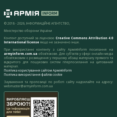
© 2018 - 2026, ІНФОРМАЦІЙНЕ АГЕНТСТВО,
Міністерство оборони України
Контент доступний за ліцензією
Creative Commons Attribution 4.0
International license
якщо не зазначено інше.
При використанні контенту з сайту АрміяInform посилання на
armyinform.com.ua
обов’язкове. Для суб’єктів у сфері онлайн-медіа
обов’язковим є розміщення у першому абзаці матеріалу прямого та
відкритого для пошукових систем гіперпосилання на цитований
матеріал.
Політика користування сайтом АрміяInform
Політика використання файлів cookie
Зауваження та пропозиції по роботі сайту надсилайте на адресу:
webmaster@armyinform.com.ua