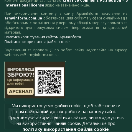
Контент доступний за ліцензією
Creative Commons Attribution 4.0
International license
якщо не зазначено інше.
При використанні контенту з сайту АрміяInform посилання на
armyinform.com.ua
обов’язкове. Для суб’єктів у сфері онлайн-медіа
обов’язковим є розміщення у першому абзаці матеріалу прямого та
відкритого для пошукових систем гіперпосилання на цитований
матеріал.
Політика користування сайтом АрміяInform
Політика використання файлів cookie
Зауваження та пропозиції по роботі сайту надсилайте на адресу:
webmaster@armyinform.com.ua
Ми використовуємо файли cookie, щоб забезпечити
вам найкращий досвід роботи на нашому сайті.
Продовжуючи користуватися сайтом, ви погоджуєтесь
на використання файлів cookie. Детальніше про
політику використання файлів cookie
.