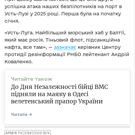
успішна атака наших безпілотників на порт в
Усть-Лузі у 2025 році. Перша була на початку
січня.
«Усть-Луга. Найбільший морський хаб у Балтії,
який має росія. Тіньовий флот, підсанкційна
нафта, все там», —
зазначає
керівник Центру
протидії дезінформації РНБО лейтенант Андрій
Коваленко.
До Дня Незалежності бійці ВМС
підняли на маяку в Одесі
велетенський прапор України
АРМІЯ TV
СБУ
ССО ЗСУ