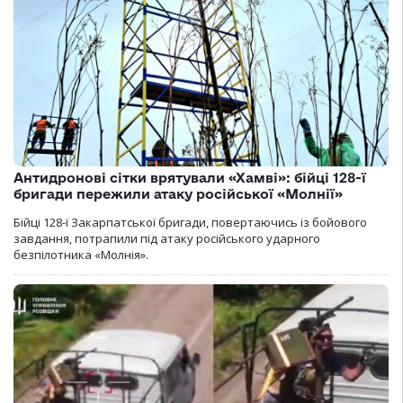
Антидронові сітки врятували «Хамві»: бійці 128-ї
бригади пережили атаку російської «Молнії»
Бійці 128-ї Закарпатської бригади, повертаючись із бойового
завдання, потрапили під атаку російського ударного
безпілотника «Молнія».