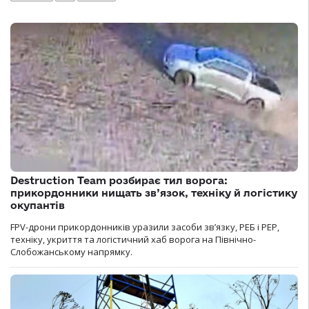
Destruction Team розбирає тил ворога:
прикордонники нищать зв’язок, техніку й логістику
окупантів
FPV-дрони прикордонників уразили засоби зв’язку, РЕБ і РЕР,
техніку, укриття та логістичний хаб ворога на Північно-
Слобожанському напрямку.