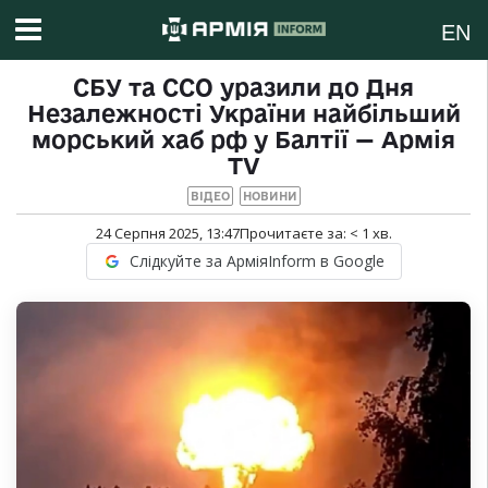
EN
СБУ та ССО уразили до Дня
Незалежності України найбільший
морський хаб рф у Балтії — Армія
TV
ВІДЕО
НОВИНИ
24 Серпня 2025, 13:47
Прочитаєте за:
< 1
хв.
Слідкуйте за АрміяInform в Google