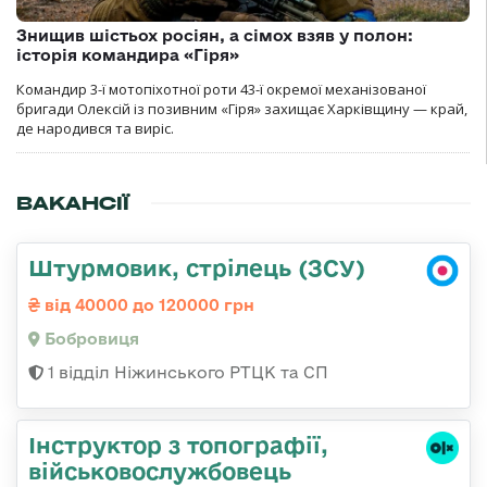
Знищив шістьох росіян, а сімох взяв у полон:
історія командира «Гіря»
Командир 3-ї мотопіхотної роти 43-ї окремої механізованої
бригади Олексій із позивним «Гіря» захищає Харківщину — край,
де народився та виріс.
ВАКАНСІЇ
Штурмовик, стрілець (ЗСУ)
від 40000 до 120000 грн
Бобровиця
1 відділ Ніжинського РТЦК та СП
Інструктор з топографії,
військовослужбовець