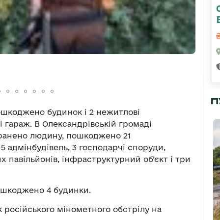
П
ошкоджено будинок і 2 нежитлові
і гараж. В Олександрівській громаді
оранено людину, пошкоджено 21
5 адмінбудівель, 3 господарчі споруди,
х павільйонів, інфраструктурний об’єкт і три
пошкоджено 4 будинки.
к російського мінометного обстрілу на