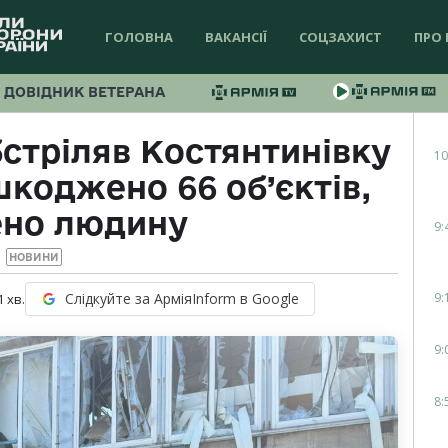
ГОЛОВНА
ВАКАНСІЇ
СОЦЗАХИСТ
ПРО 
ДОВІДНИК ВЕТЕРАНА
стріляв Костянтинівку
10
шкоджено 66 об’єктів,
ено людину
9:
НОВИНИ
9:
Слідкуйте за АрміяInform в Google
1
хв.
9:
8: