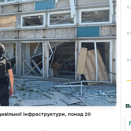
8:
8:
8:
В
цивільної інфраструктури, понад 20