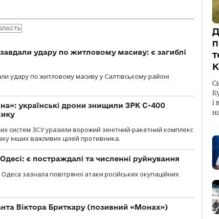
БЛАСТЬ
Д
п
 завдали удару по житловому масиву: є загиблі
т
К
али удару по житловому масиву у Салтівському районі
С
К
і 
іна»: українські дрони знищили ЗРК С-400
н
жику
них систем ЗСУ уразили ворожий зенітний-ракетний комплекс
изку інших важливих цілей противника.
Одесі: є постраждалі та численні руйнування
я, Одеса зазнала повітряної атаки російських окупаційних
нта Віктора Бриткару (позивний «Монах»)