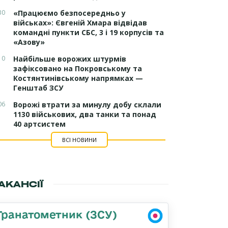
30
«Працюємо безпосередньо у
військах»: Євгеній Хмара відвідав
командні пункти СБС, 3 і 19 корпусів та
«Азову»
10
Найбільше ворожих штурмів
зафіксовано на Покровському та
Костянтинівському напрямках —
Генштаб ЗСУ
06
Ворожі втрати за минулу добу склали
1130 військових, два танки та понад
40 артсистем
ВСІ НОВИНИ
АКАНСІЇ
Гранатометник (ЗСУ)