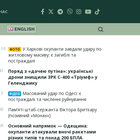
НАС
ENGLISH
:10
У Харкові окупанти завдали удару по
ФОТО
житловому масиву: є загиблі та
постраждалі
47
Поряд з «дачею путіна»: українські
дрони знищили ЗРК С-400 «Тріумф» у
Геленджику
12
Масований удар по Одесі: є
ВІДЕО
постраждалі та численні руйнування
00
Пам’яті штаб-сержанта Віктора Бриткару
(позивний «Монах»)
58
Основний напрямок — Одещина:
окупанти атакували вночі ракетами
різних типів та понад 200 БПЛА