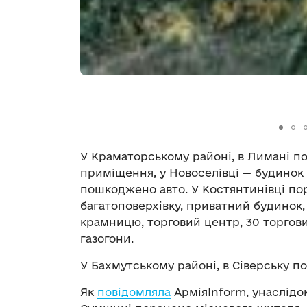
У Краматорському районі, в Лимані п
приміщення, у Новоселівці — будинок 
пошкоджено авто. У Костянтинівці п
багатоповерхівку, приватний будинок, 
крамницю, торговий центр, 30 торгови
газогони.
У Бахмутському районі, в Сіверську 
Як
повідомляла
АрміяInform, унаслідо