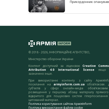
Прикордонник опанував 
© 2018 - 2026, ІНФОРМАЦІЙНЕ АГЕНТСТВО,
Міністерство оборони України
Контент доступний за ліцензією
Creative Comm
Attribution 4.0 International license
якщо 
зазначено інше.
При використанні контенту з сайту АрміяInf
посилання на
armyinform.com.ua
обов’язкове. 
суб’єктів у сфері онлайн-медіа обов’язкови
розміщення у першому абзаці матеріалу прямого
відкритого для пошукових систем гіперпосилання
цитований матеріал.
Політика користування сайтом АрміяInform
Політика використання файлів cookie