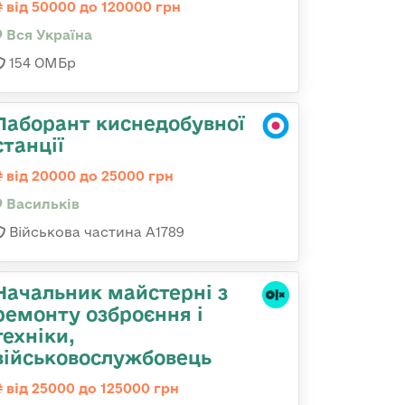
від 50000 до 120000 грн
Вся Україна
154 ОМБр
Лаборант киснедобувної
станції
від 20000 до 25000 грн
Васильків
Військова частина А1789
Начальник майстеpні з
ремонту озбpоєння і
техніки,
військовослужбовець
від 25000 до 125000 грн