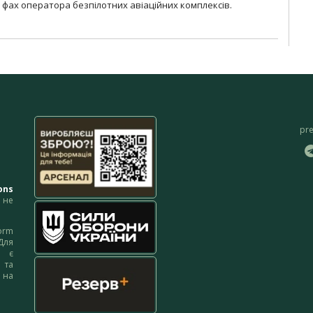
фах оператора безпілотних авіаційних комплексів.
pr
ons
не
orm
Для
м є
 та
 на