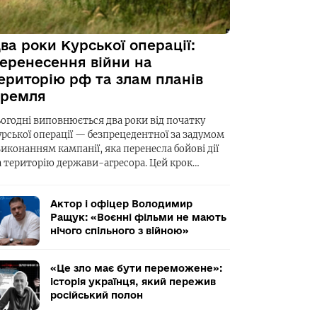
ва роки Курської операції:
еренесення війни на
ериторію рф та злам планів
ремля
ьогодні виповнюється два роки від початку
урської операції — безпрецедентної за задумом
виконанням кампанії, яка перенесла бойові дії
а територію держави-агресора. Цей крок…
Актор і офіцер Володимир
Ращук: «Воєнні фільми не мають
нічого спільного з війною»
«Це зло має бути переможене»:
історія українця, який пережив
російський полон