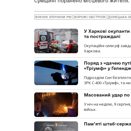
Сумщині поранено місцевого жителя.
ВОЄННІ ЗЛОЧИНИ РФ
ВОРОЖІ ОБСТРІЛИ
ДОНЕЦЬКА О
У Харкові окупанти
та постраждалі
Окупаційні сили рф завд
Харкова.
Поряд з «дачею пут
«Тріумф» у Геленд
Підрозділи Сил безпілот
ЗРК С-400 «Тріумф», та н
Масований удар по 
У ніч на неділю, 9 серпн
військ.
Пам’яті штаб-сержа