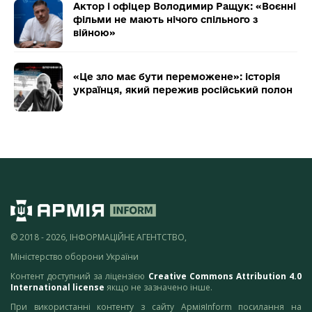
Актор і офіцер Володимир Ращук: «Воєнні
фільми не мають нічого спільного з
війною»
«Це зло має бути переможене»: історія
українця, який пережив російський полон
© 2018 - 2026, ІНФОРМАЦІЙНЕ АГЕНТСТВО,
Міністерство оборони України
Контент доступний за ліцензією
Creative Commons Attribution 4.0
International license
якщо не зазначено інше.
При використанні контенту з сайту АрміяInform посилання на