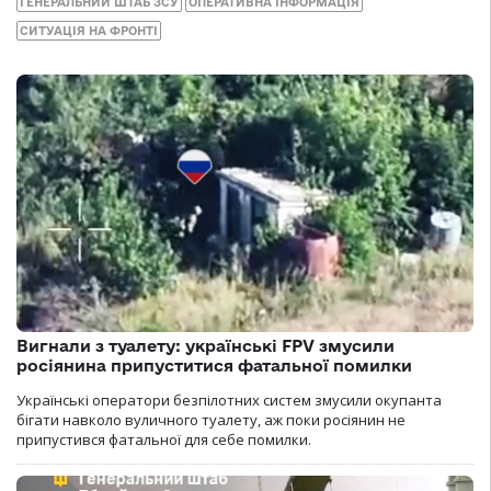
ГЕНЕРАЛЬНИЙ ШТАБ ЗСУ
ОПЕРАТИВНА ІНФОРМАЦІЯ
СИТУАЦІЯ НА ФРОНТІ
Вигнали з туалету: українські FPV змусили
росіянина припуститися фатальної помилки
Українські оператори безпілотних систем змусили окупанта
бігати навколо вуличного туалету, аж поки росіянин не
припустився фатальної для себе помилки.