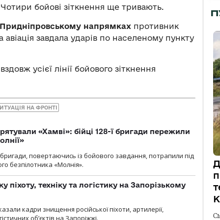
 Чотири бойові зіткнення ще тривають.
П
а Придніпровському напрямках
противник
 авіація завдала ударів по населеному пункту
вздовж усієї лінії бойового зіткнення
ИТУАЦІЯ НА ФРОНТІ
рятували «Хамві»: бійці 128-ї бригади пережили
олнії»
ї бригади, повертаючись із бойового завдання, потрапили під
Д
ого безпілотника «Молнія».
п
у піхоту, техніку та логістику на Запорізькому
т
К
азали кадри знищення російської піхоти, артилерії,
С
гістичних об’єктів на Запоріжжі.