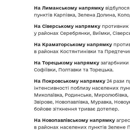
На Лиманському напрямку
відбулося
пунктів Карпівка, Зелена Долина, Колод
На Сіверському напрямку
противник п
у районах Серебрянки, Виїмки, Сіверс
На Краматорському напрямку
против
в районах Костянтинівки та Предтечи
На Торецькому напрямку
загарбники 
Софіївки, Полтавки та Торецька.
На Покровському напрямку
24 рази п
інтенсивності поблизу населених пунк
Миколаївка, Родинське, Миролюбівка,
Звірове, Новопавлівка, Муравка, Новоу
бойове зіткнення триває дотепер.
На Новопавлівському напрямку
агрес
в районах населених пунктів Зелене По