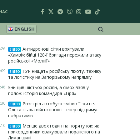
НАС
ENGLISH
:26
Антидронові сітки врятували
ВІДЕО
«Хамві»: бійці 128-ї бригади пережили атаку
російської «Молнії»
:09
ГУР нищать російську піхоту, техніку
ВІДЕО
та логістику на Запорізькому напрямку
:48
Знищив шістьох росіян, а сімох взяв у
полон: історія командира «Гіря»
:30
Розстріл автобуса змінив її життя:
ВІДЕО
Олеся стала військовою і тепер підтримує
побратимів
:10
Менше двох годин на порятунок: як
ВІДЕО
прикордонники евакуювали пораненого на
Лиманщині