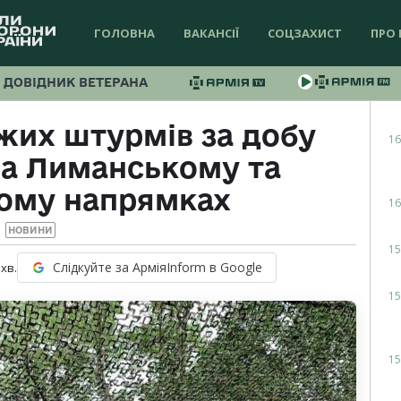
ГОЛОВНА
ВАКАНСІЇ
СОЦЗАХИСТ
ПРО 
ДОВІДНИК ВЕТЕРАНА
жих штурмів за добу
16
на Лиманському та
ому напрямках
16
НОВИНИ
15
Слідкуйте за АрміяInform в Google
хв.
15
15