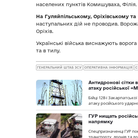
населених пунктів Комишуваха, Філія.
На Гуляйпільському, Оріхівському т
наступальних дій не проводив. Ворожа
Оріхів.
Українські війська виснажують ворога 
та в тилу.
ГЕНЕРАЛЬНИЙ ШТАБ ЗСУ
ОПЕРАТИВНА ІНФОРМАЦІЯ
С
Антидронові сітки в
атаку російської «М
Бійці 128-ї Закарпатсько
атаку російського ударн
ГУР нищать російськ
напрямку
Спецпризначенці ГУР пок
транспорту, дронів та ло