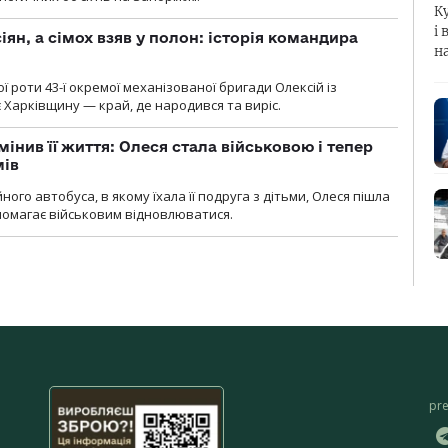
К
і 
ян, а сімох взяв у полон: історія командира
н
ї роти 43-ї окремої механізованої бригади Олексій із
 Харківщину — край, де народився та виріс.
мінив її життя: Олеся стала військовою і тепер
мів
ного автобуса, в якому їхала її подруга з дітьми, Олеся пішла
опомагає військовим відновлюватися.
pr