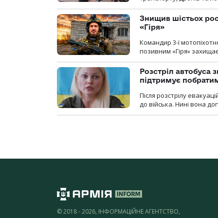
Знищив шістьох росі
«Гіря»
Командир 3-ї мотопіхотно
позивним «Гіря» захищає
Розстріл автобуса з
підтримує побрати
Після розстрілу евакуацій
до війська. Нині вона д
© 2018 - 2026, ІНФОРМАЦІЙНЕ АГЕНТСТВО,