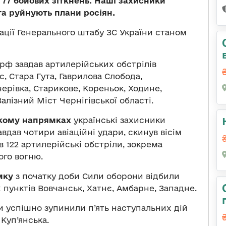
 77 бойових зіткнень. Наші захисники
та руйнують плани росіян.
ації Генерального штабу ЗС України станом
рф завдав артилерійських обстрілів
, Стара Гута, Гаврилова Слобода,
черівка, Старикове, Кореньок, Ходине,
алізний Міст Чернігівської області.
ькому напрямках
українські захисники
авдав чотири авіаційні удари, скинув вісім
 122 артилерійські обстріли, зокрема
ого вогню.
мку
з початку доби Сили оборони відбили
 пунктів Вовчанськ, Хатнє, Амбарне, Западне.
и успішно зупинили п’ять наступальних дій
 Куп’янська.