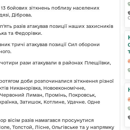
 13 бойових зіткнень поблизу населених
язі, Діброва.
’ять разів атакував позиції наших захисників
ька та Федорівки.
ник тричі атакував позиції Сил оборони
ного.
чотири рази атакували в районах Плещіївки,
ротягом доби розпочиналися зіткнення різної
тів Никанорівка, Новоекономічне,
 Червоний Лиман, Промінь, Покровськ,
країнка, Затишок, Котлине, Удачне. Одне
ор вісім разів намагався просунутися
ле, Толстой, Лісне, Ольгівське та у напрямку