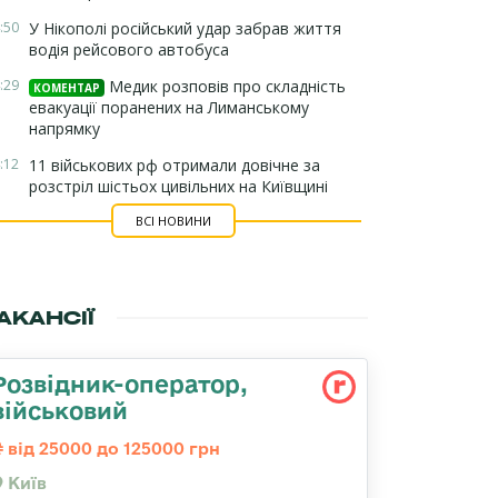
:50
У Нікополі російський удар забрав життя
водія рейсового автобуса
:29
Медик розповів про складність
КОМЕНТАР
евакуації поранених на Лиманському
напрямку
:12
11 військових рф отримали довічне за
розстріл шістьох цивільних на Київщині
ВСІ НОВИНИ
АКАНСІЇ
Розвідник-опеpатоp,
військовий
від 25000 до 125000 грн
Київ