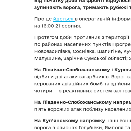
Від початку доби на фронті відбулося
зупиняють ворога, тримають рубежі 
Про це
йдеться
в оперативній інформ
на 16:00 21 серпня.
Протягом доби противник з території 
по районах населених пунктів Прогрес
Нововасилівка, Соснівка, Шалигіне, Ку
Малушине, Зарічне Сумської області; З
На Північно-Слобожанському і Курс
відбили дві атаки загарбників. Ворог з
керованих авіаційних бомб та здійснив
чотири — з реактивних систем залпов
На Південно-Слобожанському напря
п’ять ворожих атак поблизу населених
На Куп’янському напрямку
наші воїн
ворога в районах Голубівки, Ямполя та