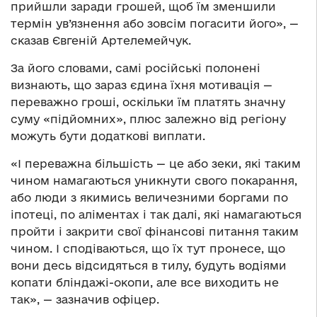
прийшли заради грошей, щоб їм зменшили
термін ув’язнення або зовсім погасити його», —
сказав Євгеній Артелемейчук.
За його словами, самі російські полонені
визнають, що зараз єдина їхня мотивація —
переважно гроші, оскільки їм платять значну
суму «підйомних», плюс залежно від регіону
можуть бути додаткові виплати.
«І переважна більшість — це або зеки, які таким
чином намагаються уникнути свого покарання,
або люди з якимись величезними боргами по
іпотеці, по аліментах і так далі, які намагаються
пройти і закрити свої фінансові питання таким
чином. І сподіваються, що їх тут пронесе, що
вони десь відсидяться в тилу, будуть водіями
копати бліндажі-окопи, але все виходить не
так», — зазначив офіцер.