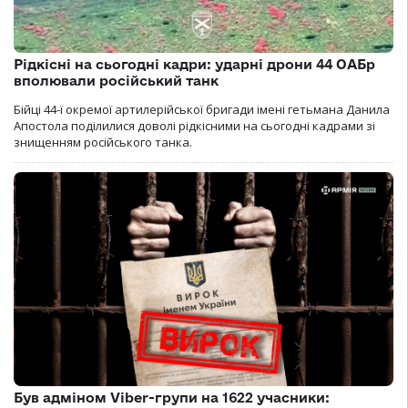
Рідкісні на сьогодні кадри: ударні дрони 44 ОАБр
вполювали російський танк
Бійці 44-ї окремої артилерійської бригади імені гетьмана Данила
Апостола поділилися доволі рідкісними на сьогодні кадрами зі
знищенням російського танка.
Був адміном Viber-групи на 1622 учасники: