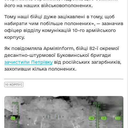
його на наших військовополонених.
Тому наші бійці дуже зацікавлені в тому, щоб
набирати чим побільше полонених», — зазначив
офіцер відділу комунікацій 10-го армійського
корпусу.
Як повідомляла АрміяInform, бійці 82-ї окремої
десантно-штурмової Буковинської бригади
зачистили Петрівку
від російських загарбників,
захопивши кілька полонених.
10 КОРПУС