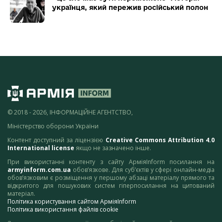
українця, який пережив російський полон
© 2018 - 2026, ІНФОРМАЦІЙНЕ АГЕНТСТВО,
Міністерство оборони України
Контент доступний за ліцензією
Creative Commons Attribution 4.0
International license
якщо не зазначено інше.
При використанні контенту з сайту АрміяInform посилання на
armyinform.com.ua
обов’язкове. Для суб’єктів у сфері онлайн-медіа
обов’язковим є розміщення у першому абзаці матеріалу прямого та
відкритого для пошукових систем гіперпосилання на цитований
матеріал.
Політика користування сайтом АрміяInform
Політика використання файлів cookie