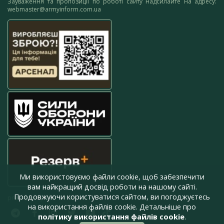
Зауваження та пропозиції по роботі сайту надсилайте на адресу:
webmaster@armyinform.com.ua
Ми використовуємо файли cookie, щоб забезпечити
вам найкращий досвід роботи на нашому сайті.
Продовжуючи користуватися сайтом, ви погоджуєтесь
press@armyinform.com.ua
на використання файлів cookie. Детальніше про
політику використання файлів cookie
.