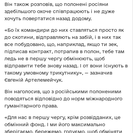
Він також розповів, що полонені росіяни
здебільшого охоче співпрацюють і не дуже
хочуть повертатися назад додому.
«Бо їх командири до них ставляться просто як
до скотини, відправляють на забій, і в них так
все побудовано, що, наприклад, якщо ти зек,
підписав контракт, потрапив в полон, тебе там
ледь не в першу чергу обмінюють, щоб
відправити тебе знову назад. І от вони існують в
такому умовному трикутнику», — зазначив
Євгеній Артелемейчук.
Він наголосив, що з російськими полоненими
поводяться відповідно до норм міжнародного
гуманітарного права.
«Для нас в першу чергу, крім розвідданих, це
обмінний фонд. І ми його максимально
зберігаємо, бережемо, годуємо, щоб обміняти