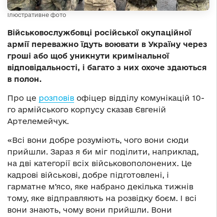
Ілюстративне фото
Військовослужбовці російської окупаційної
армії переважно їдуть воювати в Україну через
гроші або щоб уникнути кримінальної
відповідальності, і багато з них охоче здаються
в полон.
Про це
розповів
офіцер відділу комунікацій 10-
го армійського корпусу сказав Євгеній
Артелемейчук.
«Всі вони добре розуміють, чого вони сюди
прийшли. Зараз я би міг поділити, наприклад,
на дві категорії всіх військовополонених. Це
кадрові військові, добре підготовлені, і
гарматне м’ясо, яке набрано декілька тижнів
тому, яке відправляють на розвідку боєм. І всі
вони знають, чому вони прийшли. Вони